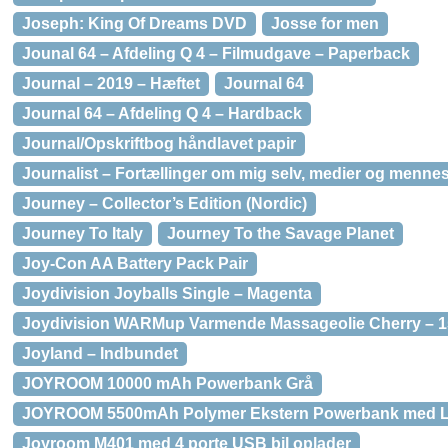
Joseph: King Of Dreams DVD
Josse for men
Jounal 64 – Afdeling Q 4 – Filmudgave – Paperback
Journal – 2019 – Hæftet
Journal 64
Journal 64 – Afdeling Q 4 – Hardback
Journal/Opskriftbog håndlavet papir
Journalist – Fortællinger om mig selv, medier og menne
Journey – Collector’s Edition (Nordic)
Journey To Italy
Journey To the Savage Planet
Joy-Con AA Battery Pack Pair
Joydivision Joyballs Single – Magenta
Joydivision WARMup Varmende Massageolie Cherry – 1
Joyland – Indbundet
JOYROOM 10000 mAh Powerbank Grå
JOYROOM 5500mAh Polymer Ekstern Powerbank med Ly
Joyroom M401 med 4 porte USB bil oplader