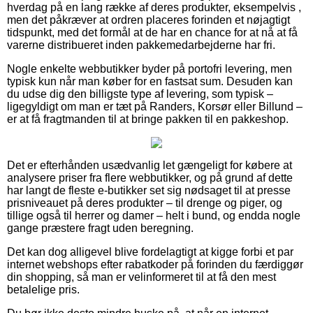
hverdag på en lang række af deres produkter, eksempelvis ,
men det påkræver at ordren placeres forinden et nøjagtigt
tidspunkt, med det formål at de har en chance for at nå at få
varerne distribueret inden pakkemedarbejderne har fri.
Nogle enkelte webbutikker byder på portofri levering, men
typisk kun når man køber for en fastsat sum. Desuden kan
du udse dig den billigste type af levering, som typisk –
ligegyldigt om man er tæt på Randers, Korsør eller Billund –
er at få fragtmanden til at bringe pakken til en pakkeshop.
Det er efterhånden usædvanlig let gængeligt for købere at
analysere priser fra flere webbutikker, og på grund af dette
har langt de fleste e-butikker set sig nødsaget til at presse
prisniveauet på deres produkter – til drenge og piger, og
tillige også til herrer og damer – helt i bund, og endda nogle
gange præstere fragt uden beregning.
Det kan dog alligevel blive fordelagtigt at kigge forbi et par
internet webshops efter rabatkoder på forinden du færdiggør
din shopping, så man er velinformeret til at få den mest
betalelige pris.