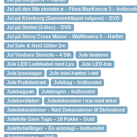
Jul på den lille skotske ø – Flora MacKenzie 3 – Indbund
Jul på Kronborg (Sammenklippet udgave) – DVD
Jul på Slottet (3-disc) – DVD
Jul på Stony Cross Manor – Wallflowers 5 – Hæftet
Jul Sølv & Hvid Glitter 2m
Jul Vindues Stencils – 4 Stk
Jule lanterne
Jule LED Ladekabel med Lys
Jule LED-træ
Jule lysestager
Jule mini-hætter i rød
Jule Pudebetræk
Julebag – Indbundet
Julebagsæt
Julebogen – Indbundet
Julebordløber
Juledekoration i træ med tekst
Juledekorationer – Nød Dekorationer til Skrivebord
Julefolie Gave Tags – 16 Pakke – Guld
Julefortællinger – En antologi – Indbundet