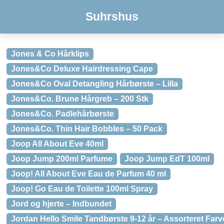
Suhrshus
Jones & Co Hårklips
Jones&Co Deluxe Hairdressing Cape
Jones&Co Oval Detangling Hårbørste – Lilla
Jones&Co. Brune Hårgreb – 200 Stk
Jones&Co. Padlehårbørste
Jones&Co. Thin Hair Bobbles – 50 Pack
Joop All About Eve 40ml
Joop Jump 200ml Parfume
Joop Jump EdT 100ml
Joop! All About Eve Eau de Parfum 40 ml
Joop! Go Eau de Toilette 100ml Spray
Jord og hjerte – Indbundet
Jordan Hello Smile Tandbørste 9-12 år – Assorteret Farv