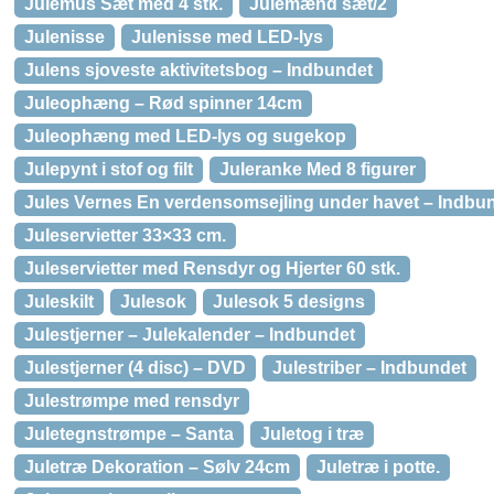
Julemus Sæt med 4 stk.
Julemænd sæt/2
Julenisse
Julenisse med LED-lys
Julens sjoveste aktivitetsbog – Indbundet
Juleophæng – Rød spinner 14cm
Juleophæng med LED-lys og sugekop
Julepynt i stof og filt
Juleranke Med 8 figurer
Jules Vernes En verdensomsejling under havet – Indbu
Juleservietter 33×33 cm.
Juleservietter med Rensdyr og Hjerter 60 stk.
Juleskilt
Julesok
Julesok 5 designs
Julestjerner – Julekalender – Indbundet
Julestjerner (4 disc) – DVD
Julestriber – Indbundet
Julestrømpe med rensdyr
Juletegnstrømpe – Santa
Juletog i træ
Juletræ Dekoration – Sølv 24cm
Juletræ i potte.