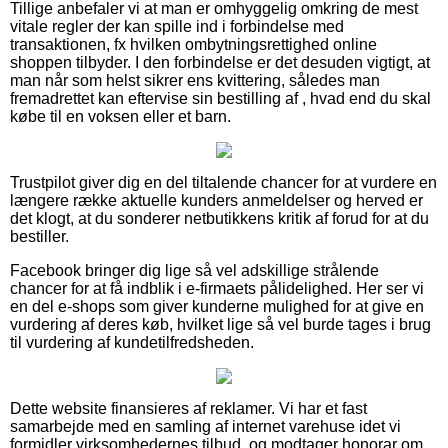
Tillige anbefaler vi at man er omhyggelig omkring de mest
vitale regler der kan spille ind i forbindelse med
transaktionen, fx hvilken ombytningsrettighed online
shoppen tilbyder. I den forbindelse er det desuden vigtigt, at
man når som helst sikrer ens kvittering, således man
fremadrettet kan eftervise sin bestilling af , hvad end du skal
købe til en voksen eller et barn.
Trustpilot giver dig en del tiltalende chancer for at vurdere en
længere række aktuelle kunders anmeldelser og herved er
det klogt, at du sonderer netbutikkens kritik af forud for at du
bestiller.
Facebook bringer dig lige så vel adskillige strålende
chancer for at få indblik i e-firmaets pålidelighed. Her ser vi
en del e-shops som giver kunderne mulighed for at give en
vurdering af deres køb, hvilket lige så vel burde tages i brug
til vurdering af kundetilfredsheden.
Dette website finansieres af reklamer. Vi har et fast
samarbejde med en samling af internet varehuse idet vi
formidler virksomhedernes tilbud, og modtager honorar om