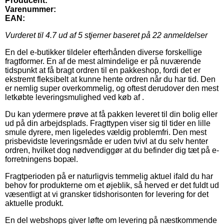
Producent:
Varenummer:
EAN:
Vurderet til
4.7
ud af 5 stjerner baseret på
22
anmeldelser
En del e-butikker tildeler efterhånden diverse forskellige
fragtformer. En af de mest almindelige er på nuværende
tidspunkt at få bragt ordren til en pakkeshop, fordi det er
ekstremt fleksibelt at kunne hente ordren når du har tid. Den
er nemlig super overkommelig, og oftest derudover den mest
letkøbte leveringsmulighed ved køb af .
Du kan ydermere prøve at få pakken leveret til din bolig eller
ud på din arbejdsplads. Fragttypen viser sig til tider en lille
smule dyrere, men ligeledes vældig problemfri. Den mest
prisbevidste leveringsmåde er uden tvivl at du selv henter
ordren, hvilket dog nødvendiggør at du befinder dig tæt på e-
forretningens bopæl.
Fragtperioden på er naturligvis temmelig aktuel ifald du har
behov for produkterne om et øjeblik, så herved er det fuldt ud
væsentligt at vi gransker tidshorisonten for levering for det
aktuelle produkt.
En del webshops giver løfte om levering på næstkommende