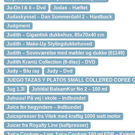
Ju-On I & Ii – Dvd
Judas – Hæftet
Judaskysset – Dan Sommerdahl 2 – Hardback
Judgment
Judith – Gigantisk dukkehus, 85x70x40 cm
Judith – Make-Up Stylingdukkehoved
Judith – Soveværelse med møbler og dukke (61149)
Judith Krantz Collection (6-disc) – DVD
Judy – Blu ray
Judy – Dvd
JUEGO TAZAS Y PLATOS SMALL COLLERED COFEE COP
Jug 1.3l
Juhldal BalsamKur No 2 – 100 ml
Juhuuu! På vej i skole – Indbundet
Juice for begyndere – Indbundet
Juicepresser fra Vitek med kraftig 1000 watt motor
Juicer fra Royalty Line (saftpresser)
Juicy Couture – I am Juicy Couture 100 ml EDP – Kvind