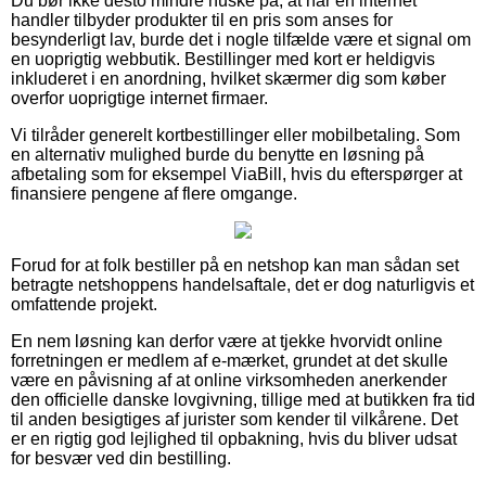
Du bør ikke desto mindre huske på, at når en internet
handler tilbyder produkter til en pris som anses for
besynderligt lav, burde det i nogle tilfælde være et signal om
en uoprigtig webbutik. Bestillinger med kort er heldigvis
inkluderet i en anordning, hvilket skærmer dig som køber
overfor uoprigtige internet firmaer.
Vi tilråder generelt kortbestillinger eller mobilbetaling. Som
en alternativ mulighed burde du benytte en løsning på
afbetaling som for eksempel ViaBill, hvis du efterspørger at
finansiere pengene af flere omgange.
Forud for at folk bestiller på en netshop kan man sådan set
betragte netshoppens handelsaftale, det er dog naturligvis et
omfattende projekt.
En nem løsning kan derfor være at tjekke hvorvidt online
forretningen er medlem af e-mærket, grundet at det skulle
være en påvisning af at online virksomheden anerkender
den officielle danske lovgivning, tillige med at butikken fra tid
til anden besigtiges af jurister som kender til vilkårene. Det
er en rigtig god lejlighed til opbakning, hvis du bliver udsat
for besvær ved din bestilling.