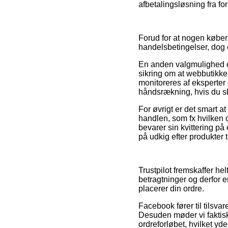
afbetalingsløsning fra fo
Forud for at nogen køber
handelsbetingelser, dog e
En anden valgmulighed er
sikring om at webbutikken
monitoreres af eksperter
håndsrækning, hvis du sku
For øvrigt er det smart a
handlen, som fx hvilken 
bevarer sin kvittering på
på udkig efter produkter t
Trustpilot fremskaffer h
betragtninger og derfor e
placerer din ordre.
Facebook fører til tilsvar
Desuden møder vi faktis
ordreforløbet, hvilket yd