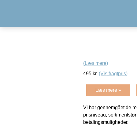
(Læs mere)
495
kr.
(Vis fragtpris)
Læs mere »
Vi har gennemgået de mes
prisniveau, sortimentstø
betalingsmuligheder.