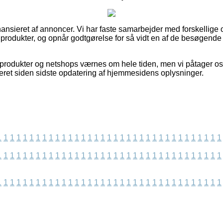
nsieret af annoncer. Vi har faste samarbejder med forskellige o
s produkter, og opnår godtgørelse for så vidt en af de besøgen
rodukter og netshops værnes om hele tiden, men vi påtager os 
iseret siden sidste opdatering af hjemmesidens oplysninger.
1
1
1
1
1
1
1
1
1
1
1
1
1
1
1
1
1
1
1
1
1
1
1
1
1
1
1
1
1
1
1
1
1
1
1
1
1
1
1
1
1
1
1
1
1
1
1
1
1
1
1
1
1
1
1
1
1
1
1
1
1
1
1
1
1
1
1
1
1
1
1
1
1
1
1
1
1
1
1
1
1
1
1
1
1
1
1
1
1
1
1
1
1
1
1
1
1
1
1
1
1
1
1
1
1