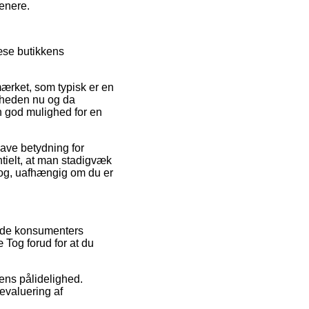
senere.
æse butikkens
mærket, som typisk er en
omheden nu og da
n god mulighed for en
have betydning for
tielt, at man stadigvæk
 Tog, uafhængig om du er
ende konsumenters
æ Tog forud for at du
pens pålidelighed.
evaluering af