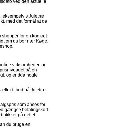
gsdato ved den aktuelle
e, eksempelvis Juletræ
kt, med det formål at de
u shopper for en konkret
ldigt om du bor nær Køge,
keshop.
 online virksomheder, og
 prisniveauet på en
ligt, og endda nogle
s efter tilbud på Juletræ
salgspris som anses for
med gængse betalingskort
butikker på nettet.
 kan du bruge en