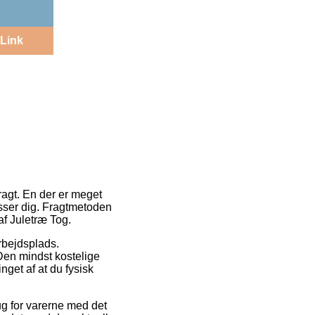
Link
ragt. En der er meget
sser dig. Fragtmetoden
af Juletræ Tog.
arbejdsplads.
Den mindst kostelige
get af at du fysisk
g for varerne med det