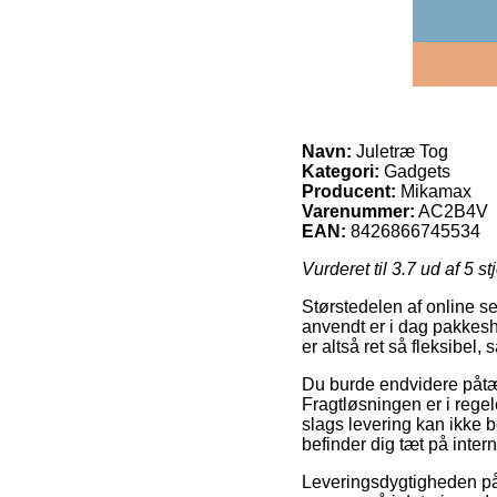
Navn:
Juletræ Tog
Kategori:
Gadgets
Producent:
Mikamax
Varenummer:
AC2B4V
EAN:
8426866745534
Vurderet til
3.7
ud af 5 st
Størstedelen af online se
anvendt er i dag pakkesh
er altså ret så fleksibel
Du burde endvidere påtænk
Fragtløsningen er i reg
slags levering kan ikke 
befinder dig tæt på inte
Leveringsdygtigheden på