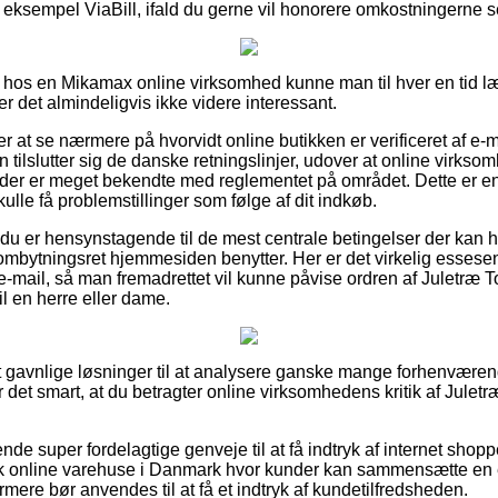
r eksempel ViaBill, ifald du gerne vil honorere omkostningerne 
 hos en Mikamax online virksomhed kunne man til hver en tid l
r det almindeligvis ikke videre interessant.
 at se nærmere på hvorvidt online butikken er verificeret af e-
 tilslutter sig de danske retningslinjer, udover at online virks
 der er meget bekendte med reglementet på området. Dette er e
lle få problemstillinger som følge af dit indkøb.
t du er hensynstagende til de mest centrale betingelser der kan 
ombytningsret hjemmesiden benytter. Her er det virkelig essesen
 e-mail, så man fremadrettet vil kunne påvise ordren af Juletræ
il en herre eller dame.
elt gavnlige løsninger til at analysere ganske mange forhenvær
r det smart, at du betragter online virksomhedens kritik af Juletr
ende super fordelagtige genveje til at få indtryk af internet shop
k online varehuse i Danmark hvor kunder kan sammensætte en 
ermere bør anvendes til at få et indtryk af kundetilfredsheden.