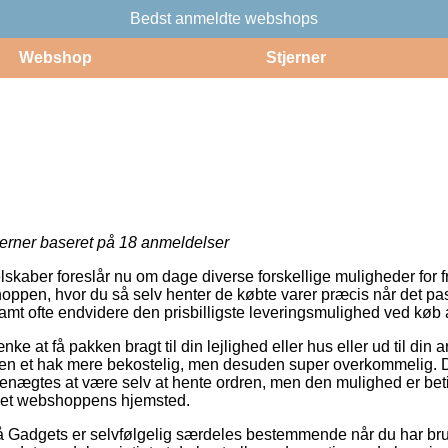
Bedst anmeldte webshops
Webshop
Stjerner
jerner baseret på
18
anmeldelser
lskaber foreslår nu om dage diverse forskellige muligheder for f
oppen, hvor du så selv henter de købte varer præcis når det pa
, samt ofte endvidere den prisbilligste leveringsmulighed ved køb 
e at få pakken bragt til din lejlighed eller hus eller ud til din 
elen et hak mere bekostelig, men desuden super overkommelig. 
benægtes at være selv at hente ordren, men den mulighed er betin
rnet webshoppens hjemsted.
 Gadgets er selvfølgelig særdeles bestemmende når du har bru