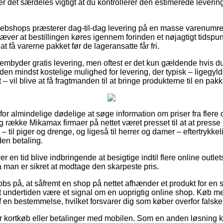
r det særdeles vigtigt at du kontrollerer den estimerede leverin
 webshops præsterer dag-til-dag levering på en masse varenumr
æver at bestillingen køres igennem forinden et nøjagtigt tidspun
 at få varerne pakket før de lageransatte får fri.
frembyder gratis levering, men oftest er det kun gældende hvis d
den mindst kostelige mulighed for levering, der typisk – ligegy
 – vil blive at få fragtmanden til at bringe produkterne til en pak
 for almindelige dødelige at søge information om priser fra flere
g række Mikamax firmaer på nettet været presset til at at presse
– til piger og drenge, og ligeså til herrer og damer – eftertrykke
den betaling.
er en tid blive indbringende at besigtige indtil flere online outlet
å man er sikret at modtage den skarpeste pris.
obs på, at såfremt en shop på nettet afhænder et produkt for en 
 det undertiden være et signal om en uoprigtig online shop. Køb 
 af en bestemmelse, hvilket forsvarer dig som køber overfor falske 
 for kortkøb eller betalinger med mobilen. Som en anden løsning