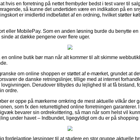
t hvis en forretning på nettet frembyder bedst i test varer til sal
emragende, så kunne det undertiden være en indikation på en sny
skort er imidlertid indbefattet af en ordning, hvilket støtter k
kort eller MobilePay. Som en anden løsning burde du benytte en
r i sinde at dække pengene over flere uger.
 en online butik bør man når alt kommer til alt skimme webbutikk
nde.
granske om online shoppen er støttet af e-mærket, grundet at de
rsvarer de danske retningslinjer, tillige med at internet forhand
lovgivningen. Derudover tilbydes du lejlighed til at få bistand, fo
in ordre.
 køber er oppe på mærkerne omkring de mest aktuelle vilkår der 
onen, som fx den returrettighed online forretningen garanterer. I 
adigvæk bevarer sin ordrekvittering, så man når som helst vil kun
ng under havet – Indbundet, ligegyldigt om du er på shopping t
tig fordelagtige løsninger til at studere en stor gruppe aktuelle b