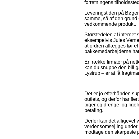
forretningens tilholdssted
Leveringstiden på Bøger
samme, så af den grund e
vedkommende produkt.
Størstedelen af internet
eksempelvis Jules Vernes
at ordren aflægges før et
pakkemedarbejderne har 
En række firmaer på nett
kan du snuppe den billig
Lystrup – er at få fragtman
Det er jo efterhånden sup
outlets, og derfor har fle
piger og drenge, og lige
betaling.
Derfor kan det alligevel v
verdensomsejling under ha
modtage den skarpeste p