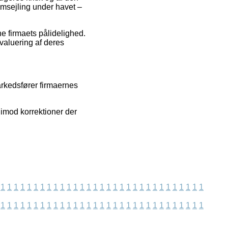
omsejling under havet –
ne firmaets pålidelighed.
valuering af deres
markedsfører firmaernes
 imod korrektioner der
1
1
1
1
1
1
1
1
1
1
1
1
1
1
1
1
1
1
1
1
1
1
1
1
1
1
1
1
1
1
1
1
1
1
1
1
1
1
1
1
1
1
1
1
1
1
1
1
1
1
1
1
1
1
1
1
1
1
1
1
1
1