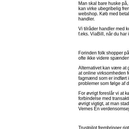
Man skal bare huske på, a
kan virke ubegribelig fr
webshop. Køb med betaling
handler.
Vi tilråder handler med 
f.eks. ViaBill, når du ha
Forinden folk shopper på
ofte ikke videre spænde
Alternativet kan være at 
at online virksomheden fo
fagmænd som er indført i 
problemer som følge af d
For øvrigt foreslår vi at
forbindelse med transakti
øvrigt vigtigt, at man st
Vernes En verdensomsejli
Trustpilot frembringer rig