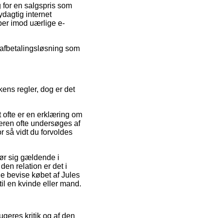
g for en salgspris som
dagtig internet
øber imod uærlige e-
 afbetalingsløsning som
ens regler, dog er det
t ofte er en erklæring om
leren ofte undersøges af
r så vidt du forvoldes
gør sig gældende i
den relation er det i
ne bevise købet af Jules
il en kvinde eller mand.
rugeres kritik og af den