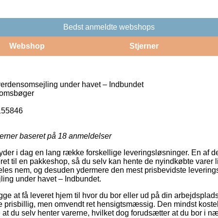
Bedst anmeldte webshops
Webshop
Stjerner
erdensomsejling under havet – Indbundet
omsbøger
155846
jerner baseret på
18
anmeldelser
byder i dag en lang række forskellige leveringsløsninger. En af
everet til en pakkeshop, så du selv kan hente de nyindkøbte varer l
eles nem, og desuden ydermere den mest prisbevidste levering
ing under havet – Indbundet.
e at få leveret hjem til hvor du bor eller ud på din arbejdsplads
 prisbillig, men omvendt ret hensigtsmæssig. Den mindst kosteli
re at du selv henter varerne, hvilket dog forudsætter at du bor i n