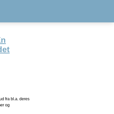
En
det
 fra bl.a. deres
mer og