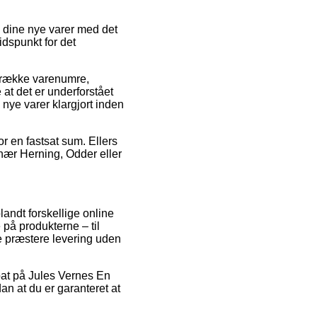
 dine nye varer med det
idspunkt for det
g række varenumre,
t det er underforstået
 nye varer klargjort inden
r en fastsat sum. Ellers
 nær Herning, Odder eller
landt forskellige online
e på produkterne – til
e præstere levering uden
rabat på Jules Vernes En
an at du er garanteret at