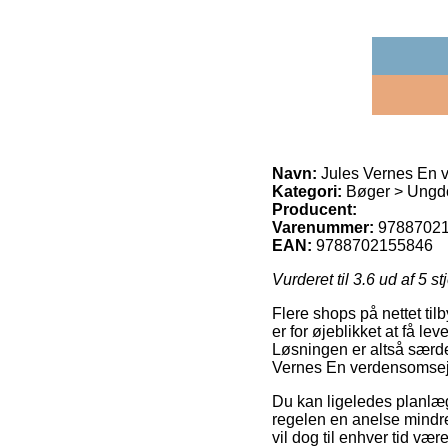
Navn:
Jules Vernes En v
Kategori:
Bøger > Ungd
Producent:
Varenummer:
9788702
EAN:
9788702155846
Vurderet til
3.6
ud af 5 st
Flere shops på nettet til
er for øjeblikket at få l
Løsningen er altså særd
Vernes En verdensomsejl
Du kan ligeledes planlægg
regelen en anelse mindre
vil dog til enhver tid væ