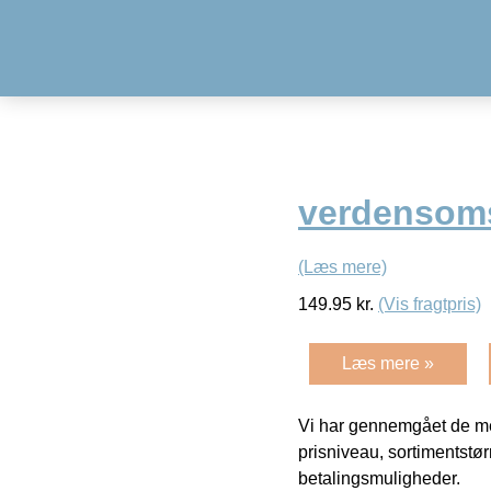
verdensoms
(Læs mere)
149.95
kr.
(Vis fragtpris)
Læs mere »
Vi har gennemgået de mes
prisniveau, sortimentstø
betalingsmuligheder.