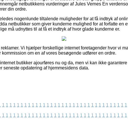
 gennemgår netbutikkens vurderinger af Jules Vernes En verdens
rer din ordre.
ledes nogenlunde tiltalende muligheder for at få indtryk af onli
da netbutikker som giver kunderne mulighed for at forfatte en e
lige må udnyttes til at få et indtryk af hvor glade kunderne er.
f reklamer. Vi hjælper forskellige internet foretagender hvor vi 
er kommission om en af vores besøgende udfører en ordre.
nternet butikker ajourføres nu og da, men vi kan ikke garantere
ter seneste opdatering af hjemmesidens data.
1
1
1
1
1
1
1
1
1
1
1
1
1
1
1
1
1
1
1
1
1
1
1
1
1
1
1
1
1
1
1
1
1
1
1
1
1
1
1
1
1
1
1
1
1
1
1
1
1
1
1
1
1
1
1
1
1
1
1
1
1
1
1
1
1
1
1
1
1
1