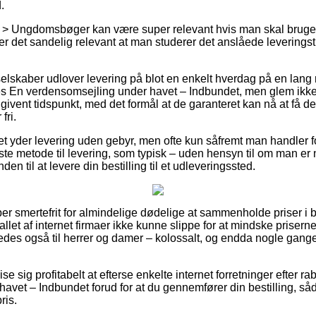
.
 > Ungdomsbøger kan være super relevant hvis man skal bruge
r det sandelig relevant at man studerer det anslåede leveringst
 selskaber udlover levering på blot en enkelt hverdag på en lan
 En verdensomsejling under havet – Indbundet, men glem ikke a
 givent tidspunkt, med det formål at de garanteret kan nå at få de
fri.
et yder levering uden gebyr, men ofte kun såfremt man handler fo
ste metode til levering, som typisk – uden hensyn til om man er
den til at levere din bestilling til et udleveringssted.
er smertefrit for almindelige dødelige at sammenholde priser i b
rtallet af internet firmaer ikke kunne slippe for at mindske prisern
ledes også til herrer og damer – kolossalt, og endda nogle gang
ise sig profitabelt at efterse enkelte internet forretninger efter 
vet – Indbundet forud for at du gennemfører din bestilling, såd
ris.