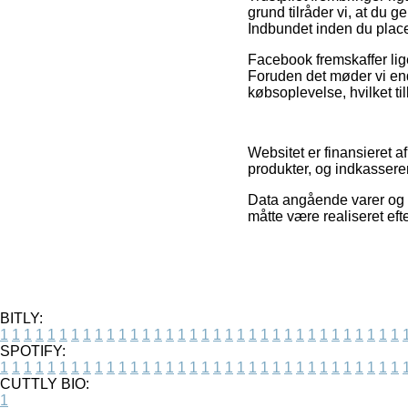
grund tilråder vi, at du
Indbundet inden du place
Facebook fremskaffer lige
Foruden det møder vi end
købsoplevelse, hvilket til
Websitet er finansieret a
produkter, og indkasser
Data angående varer og i
måtte være realiseret ef
BITLY:
1
1
1
1
1
1
1
1
1
1
1
1
1
1
1
1
1
1
1
1
1
1
1
1
1
1
1
1
1
1
1
1
1
1
SPOTIFY:
1
1
1
1
1
1
1
1
1
1
1
1
1
1
1
1
1
1
1
1
1
1
1
1
1
1
1
1
1
1
1
1
1
1
CUTTLY BIO:
1