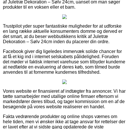
af Juletræ Dekoration – Sølv 24cm, uanset om man søger
produkter til en voksen eller et barn.
Trustpilot yder super fantastiske muligheder for at udforske
en lang række aktuelle konsumenters domme og derved er
det smart, at du beser webbutikkens kritik af Juletræ
Dekoration – Sølv 24cm inden du placerer din ordre.
Facebook giver dig ligeledes immervæk solide chancer for
at få et kig ind i internet selskabets pålidelighed. Foruden
det møder vi faktisk internet varehuse som tilbyder kunderne
at nedfælde en evaluering af deres køb, som tilmed burde
anvendes til at fornemme kundernes tilfredshed.
Vores website er finansieret af indtægter fra annoncer. Vi har
tætte samarbejder med utallige online firmaer eftersom vi
markedsfører deres tilbud, og tager kommission om en af de
besøgende på vores website realiserer en handel.
Fakta vedrørende produkter og online shops værnes om
hele tiden, men vi ønsker ikke at tage ansvar for rettelser der
er lavet efter at vi sidste gang opdaterede de viste