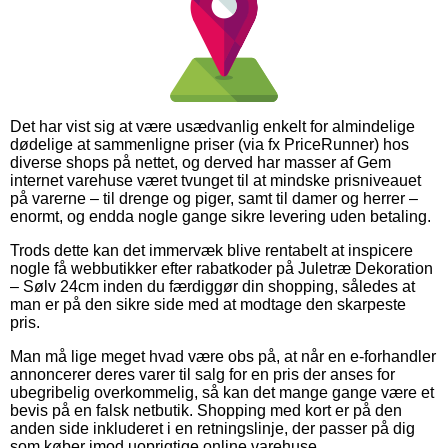
Det har vist sig at være usædvanlig enkelt for almindelige
dødelige at sammenligne priser (via fx PriceRunner) hos
diverse shops på nettet, og derved har masser af Gem
internet varehuse været tvunget til at mindske prisniveauet
på varerne – til drenge og piger, samt til damer og herrer –
enormt, og endda nogle gange sikre levering uden betaling.
Trods dette kan det immervæk blive rentabelt at inspicere
nogle få webbutikker efter rabatkoder på Juletræ Dekoration
– Sølv 24cm inden du færdiggør din shopping, således at
man er på den sikre side med at modtage den skarpeste
pris.
Man må lige meget hvad være obs på, at når en e-forhandler
annoncerer deres varer til salg for en pris der anses for
ubegribelig overkommelig, så kan det mange gange være et
bevis på en falsk netbutik. Shopping med kort er på den
anden side inkluderet i en retningslinje, der passer på dig
som køber imod uoprigtige online varehuse.