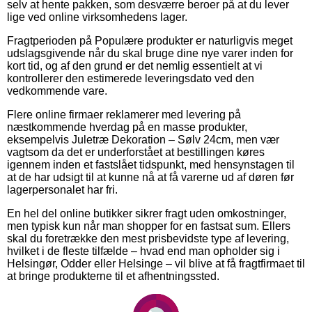
selv at hente pakken, som desværre beroer på at du lever
lige ved online virksomhedens lager.
Fragtperioden på Populære produkter er naturligvis meget
udslagsgivende når du skal bruge dine nye varer inden for
kort tid, og af den grund er det nemlig essentielt at vi
kontrollerer den estimerede leveringsdato ved den
vedkommende vare.
Flere online firmaer reklamerer med levering på
næstkommende hverdag på en masse produkter,
eksempelvis Juletræ Dekoration – Sølv 24cm, men vær
vagtsom da det er underforstået at bestillingen køres
igennem inden et fastslået tidspunkt, med hensynstagen til
at de har udsigt til at kunne nå at få varerne ud af døren før
lagerpersonalet har fri.
En hel del online butikker sikrer fragt uden omkostninger,
men typisk kun når man shopper for en fastsat sum. Ellers
skal du foretrække den mest prisbevidste type af levering,
hvilket i de fleste tilfælde – hvad end man opholder sig i
Helsingør, Odder eller Helsinge – vil blive at få fragtfirmaet til
at bringe produkterne til et afhentningssted.