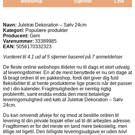
Webshop
Stjerner
Link
Navn:
Juletræ Dekoration – Sølv 24cm
Kategori:
Populære produkter
Producent:
Gem
Varenummer:
33389985
EAN:
5056170332323
Vurderet til
4.1
ud af 5 stjerner baseret på
7
anmeldelser
De fleste online webshops tildeler nu til dags et stort udvalg
af leveringsformer. En af de mest benyttede er nu om dage at
få bragt ordren til en pakkeshop, fordi det giver dig fuld
fleksibilitet til at hente produkterne lige præcis når det passer
ind i din kalender. Fragtmuligheden er nemlig rigtig
problemfri, samt endda endda den mest betalelige
leveringsmulighed ved køb af Juletræ Dekoration – Sølv
24cm.
Du kan omvendt afveje for og imod at bestille ordren til
levering til din private bopæl eller ud til dit arbejdes adresse.
Fragtformen er for det meste en tand mere bekostelig, men
tillige ret ligetil. Den billigste leveringsudgave er uden tvivl