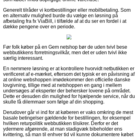
Generelt tilråder vi kortbestillinger eller mobilbetaling. Som
en alternativ mulighed burde du vælge en løsning på
afbetaling fra fx ViaBill, i tilfælde af at du ser en fordel i at
dække pengene over en periode.
Før folk køber på en Gem netshop bør de uden tvivl bese
webbutikkens forretningsvilkår, men det er uden tvivl ikke
særlig interessant.
En nemmere løsning er at kontrollere hvorvidt netbutikken er
verificeret af e-mærket, eftersom det typisk er en påvisning af
at online webshoppen imødekommer den officielle danske
lovgivning, tillige med at netshoppen en gang i mellem
undersøges af eksperter der behersker lovene på området.
Dette er desuden din mulighed for hjælpende service, når du
skulle få dilemmaer som følge af din shopping.
Derudover går vi ind for at køberen er vaks omkring de mest
basale betingelser gældende for bestillingen, for eksempel
hvilken returpolitik webbutikken tilsikrer. Derfor er det
ydermere afgørende, at man stadigvæk bibeholder ens
kvittering, så man til enhver tid vil kunne dokumentere købet