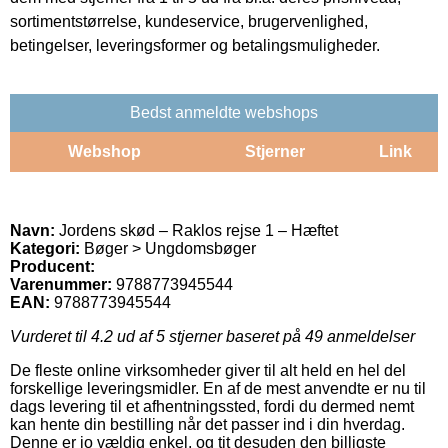
sortimentstørrelse, kundeservice, brugervenlighed,
betingelser, leveringsformer og betalingsmuligheder.
Bedst anmeldte webshops
Webshop
Stjerner
Link
Navn:
Jordens skød – Raklos rejse 1 – Hæftet
Kategori:
Bøger > Ungdomsbøger
Producent:
Varenummer:
9788773945544
EAN:
9788773945544
Vurderet til
4.2
ud af 5 stjerner baseret på
49
anmeldelser
De fleste online virksomheder giver til alt held en hel del
forskellige leveringsmidler. En af de mest anvendte er nu til
dags levering til et afhentningssted, fordi du dermed nemt
kan hente din bestilling når det passer ind i din hverdag.
Denne er jo vældig enkel, og tit desuden den billigste