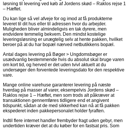
løsning til levering ved køb af Jordens skød – Raklos rejse 1
– Hæftet.
Du kan lige så vel afveje for og imod at få produkterne
leveret til dit hus eller til adressen hvor du arbejder.
Muligheden bliver almindeligvis en tak dyrere, men
endvidere temmelig bekvem. Den mindst kostelige
leveringsløsning er unægtelig selv at hente pakken, hvilket
beroer på at du har bopæl nærved netbutikkens bopæl.
Antal dages levering på Bøger > Ungdomsbøger er
usædvanlig bestemmende hvis du absolut skal bruge varen
om kort tid, og herved er det uden tvivl aktuelt at du
undersøger den forventede leveringsdato for den respektive
vare.
Mange online varehuse garanterer levering på næste
hverdag på masser af varer, eksempelvis Jordens skød –
Raklos rejse 1 – Hæftet, men som trods alt påkræver at
transaktionen gennemføres tidligere end et angivent
tidspunkt, sådan at de med sikkerhed kan nå at få pakken
ekspederet inden pakkepersonalet holder fyraften.
Indtil flere internet handler frembyder fragt uden gebyr, men
undertiden kræver det at du køber for en fastsat pris. Som