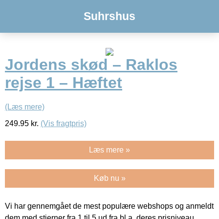
Suhrshus
Jordens skød – Raklos
rejse 1 – Hæftet
(Læs mere)
249.95
kr.
(Vis fragtpris)
Læs mere »
Køb nu »
Vi har gennemgået de mest populære webshops og anmeldt
dem med stjerner fra 1 til 5 ud fra bl.a. deres prisniveau,