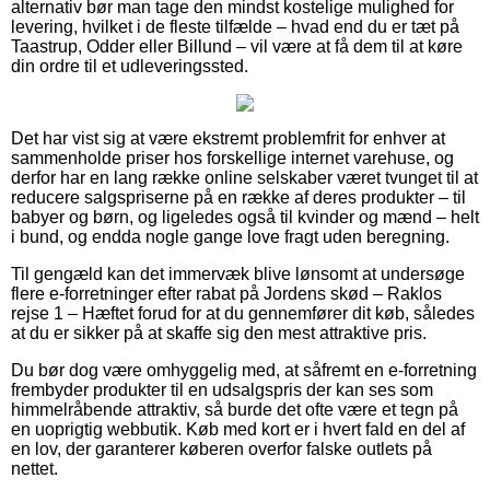
alternativ bør man tage den mindst kostelige mulighed for
levering, hvilket i de fleste tilfælde – hvad end du er tæt på
Taastrup, Odder eller Billund – vil være at få dem til at køre
din ordre til et udleveringssted.
Det har vist sig at være ekstremt problemfrit for enhver at
sammenholde priser hos forskellige internet varehuse, og
derfor har en lang række online selskaber været tvunget til at
reducere salgspriserne på en række af deres produkter – til
babyer og børn, og ligeledes også til kvinder og mænd – helt
i bund, og endda nogle gange love fragt uden beregning.
Til gengæld kan det immervæk blive lønsomt at undersøge
flere e-forretninger efter rabat på Jordens skød – Raklos
rejse 1 – Hæftet forud for at du gennemfører dit køb, således
at du er sikker på at skaffe sig den mest attraktive pris.
Du bør dog være omhyggelig med, at såfremt en e-forretning
frembyder produkter til en udsalgspris der kan ses som
himmelråbende attraktiv, så burde det ofte være et tegn på
en uoprigtig webbutik. Køb med kort er i hvert fald en del af
en lov, der garanterer køberen overfor falske outlets på
nettet.