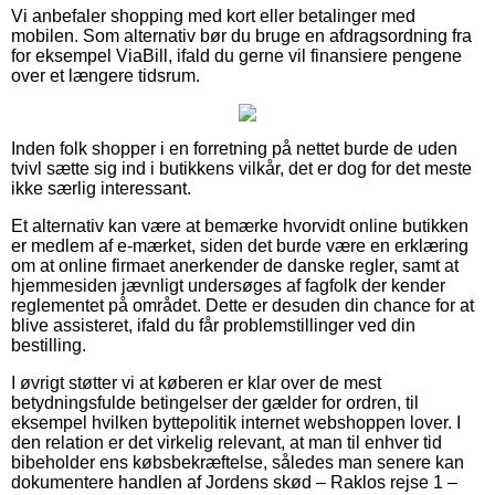
Vi anbefaler shopping med kort eller betalinger med
mobilen. Som alternativ bør du bruge en afdragsordning fra
for eksempel ViaBill, ifald du gerne vil finansiere pengene
over et længere tidsrum.
Inden folk shopper i en forretning på nettet burde de uden
tvivl sætte sig ind i butikkens vilkår, det er dog for det meste
ikke særlig interessant.
Et alternativ kan være at bemærke hvorvidt online butikken
er medlem af e-mærket, siden det burde være en erklæring
om at online firmaet anerkender de danske regler, samt at
hjemmesiden jævnligt undersøges af fagfolk der kender
reglementet på området. Dette er desuden din chance for at
blive assisteret, ifald du får problemstillinger ved din
bestilling.
I øvrigt støtter vi at køberen er klar over de mest
betydningsfulde betingelser der gælder for ordren, til
eksempel hvilken byttepolitik internet webshoppen lover. I
den relation er det virkelig relevant, at man til enhver tid
bibeholder ens købsbekræftelse, således man senere kan
dokumentere handlen af Jordens skød – Raklos rejse 1 –