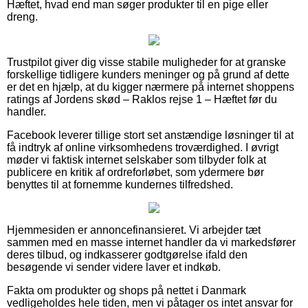
Hæftet, hvad end man søger produkter til en pige eller
dreng.
Trustpilot giver dig visse stabile muligheder for at granske
forskellige tidligere kunders meninger og på grund af dette
er det en hjælp, at du kigger nærmere på internet shoppens
ratings af Jordens skød – Raklos rejse 1 – Hæftet før du
handler.
Facebook leverer tillige stort set anstændige løsninger til at
få indtryk af online virksomhedens troværdighed. I øvrigt
møder vi faktisk internet selskaber som tilbyder folk at
publicere en kritik af ordreforløbet, som ydermere bør
benyttes til at fornemme kundernes tilfredshed.
Hjemmesiden er annoncefinansieret. Vi arbejder tæt
sammen med en masse internet handler da vi markedsfører
deres tilbud, og indkasserer godtgørelse ifald den
besøgende vi sender videre laver et indkøb.
Fakta om produkter og shops på nettet i Danmark
vedligeholdes hele tiden, men vi påtager os intet ansvar for