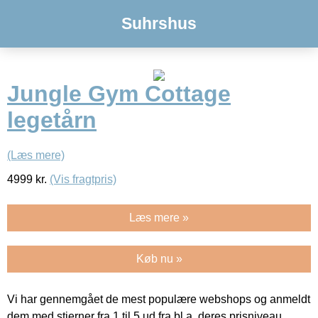
Suhrshus
Jungle Gym Cottage
legetårn
(Læs mere)
4999
kr.
(Vis fragtpris)
Læs mere »
Køb nu »
Vi har gennemgået de mest populære webshops og anmeldt
dem med stjerner fra 1 til 5 ud fra bl.a. deres prisniveau,