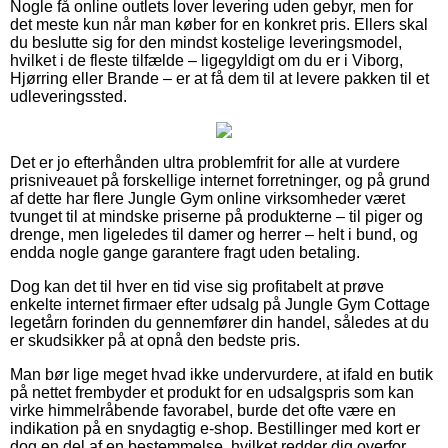
Nogle få online outlets lover levering uden gebyr, men for
det meste kun når man køber for en konkret pris. Ellers skal
du beslutte sig for den mindst kostelige leveringsmodel,
hvilket i de fleste tilfælde – ligegyldigt om du er i Viborg,
Hjørring eller Brande – er at få dem til at levere pakken til et
udleveringssted.
Det er jo efterhånden ultra problemfrit for alle at vurdere
prisniveauet på forskellige internet forretninger, og på grund
af dette har flere Jungle Gym online virksomheder været
tvunget til at mindske priserne på produkterne – til piger og
drenge, men ligeledes til damer og herrer – helt i bund, og
endda nogle gange garantere fragt uden betaling.
Dog kan det til hver en tid vise sig profitabelt at prøve
enkelte internet firmaer efter udsalg på Jungle Gym Cottage
legetårn forinden du gennemfører din handel, således at du
er skudsikker på at opnå den bedste pris.
Man bør lige meget hvad ikke undervurdere, at ifald en butik
på nettet frembyder et produkt for en udsalgspris som kan
virke himmelråbende favorabel, burde det ofte være en
indikation på en snydagtig e-shop. Bestillinger med kort er
dog en del af en bestemmelse, hvilket redder dig overfor