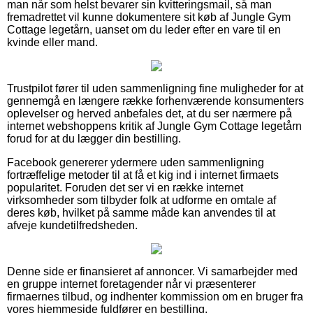
man når som helst bevarer sin kvitteringsmail, så man
fremadrettet vil kunne dokumentere sit køb af Jungle Gym
Cottage legetårn, uanset om du leder efter en vare til en
kvinde eller mand.
Trustpilot fører til uden sammenligning fine muligheder for at
gennemgå en længere række forhenværende konsumenters
oplevelser og herved anbefales det, at du ser nærmere på
internet webshoppens kritik af Jungle Gym Cottage legetårn
forud for at du lægger din bestilling.
Facebook genererer ydermere uden sammenligning
fortræffelige metoder til at få et kig ind i internet firmaets
popularitet. Foruden det ser vi en række internet
virksomheder som tilbyder folk at udforme en omtale af
deres køb, hvilket på samme måde kan anvendes til at
afveje kundetilfredsheden.
Denne side er finansieret af annoncer. Vi samarbejder med
en gruppe internet foretagender når vi præsenterer
firmaernes tilbud, og indhenter kommission om en bruger fra
vores hjemmeside fuldfører en bestilling.