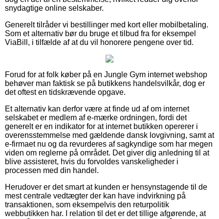
snydagtige online selskaber.
Generelt tilråder vi bestillinger med kort eller mobilbetaling.
Som et alternativ bør du bruge et tilbud fra for eksempel
ViaBill, i tilfælde af at du vil honorere pengene over tid.
Forud for at folk køber på en Jungle Gym internet webshop
behøver man faktisk se på butikkens handelsvilkår, dog er
det oftest en tidskrævende opgave.
Et alternativ kan derfor være at finde ud af om internet
selskabet er medlem af e-mærke ordningen, fordi det
generelt er en indikator for at internet butikken opererer i
overensstemmelse med gældende dansk lovgivning, samt at
e-firmaet nu og da revurderes af sagkyndige som har megen
viden om reglerne på området. Det giver dig anledning til at
blive assisteret, hvis du forvoldes vanskeligheder i
processen med din handel.
Herudover er det smart at kunden er hensynstagende til de
mest centrale vedtægter der kan have indvirkning på
transaktionen, som eksempelvis den returpolitik
webbutikken har. I relation til det er det tillige afgørende, at