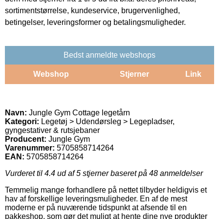
sortimentstørrelse, kundeservice, brugervenlighed,
betingelser, leveringsformer og betalingsmuligheder.
Bedst anmeldte webshops
Webshop
Stjerner
Link
Navn:
Jungle Gym Cottage legetårn
Kategori:
Legetøj > Udendørsleg > Legepladser,
gyngestativer & rutsjebaner
Producent:
Jungle Gym
Varenummer:
5705858714264
EAN:
5705858714264
Vurderet til
4.4
ud af 5 stjerner baseret på
48
anmeldelser
Temmelig mange forhandlere på nettet tilbyder heldigvis et
hav af forskellige leveringsmuligheder. En af de mest
moderne er på nuværende tidspunkt at afsende til en
pakkeshop, som gør det muligt at hente dine nye produkter