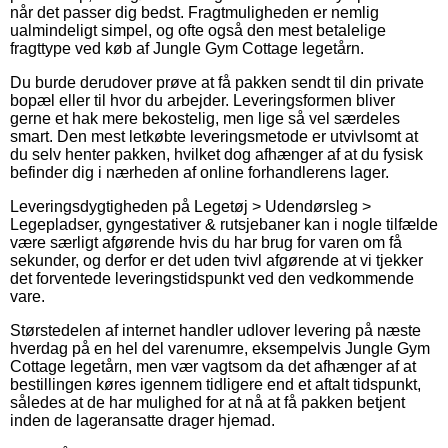
når det passer dig bedst. Fragtmuligheden er nemlig
ualmindeligt simpel, og ofte også den mest betalelige
fragttype ved køb af Jungle Gym Cottage legetårn.
Du burde derudover prøve at få pakken sendt til din private
bopæl eller til hvor du arbejder. Leveringsformen bliver
gerne et hak mere bekostelig, men lige så vel særdeles
smart. Den mest letkøbte leveringsmetode er utvivlsomt at
du selv henter pakken, hvilket dog afhænger af at du fysisk
befinder dig i nærheden af online forhandlerens lager.
Leveringsdygtigheden på Legetøj > Udendørsleg >
Legepladser, gyngestativer & rutsjebaner kan i nogle tilfælde
være særligt afgørende hvis du har brug for varen om få
sekunder, og derfor er det uden tvivl afgørende at vi tjekker
det forventede leveringstidspunkt ved den vedkommende
vare.
Størstedelen af internet handler udlover levering på næste
hverdag på en hel del varenumre, eksempelvis Jungle Gym
Cottage legetårn, men vær vagtsom da det afhænger af at
bestillingen køres igennem tidligere end et aftalt tidspunkt,
således at de har mulighed for at nå at få pakken betjent
inden de lageransatte drager hjemad.