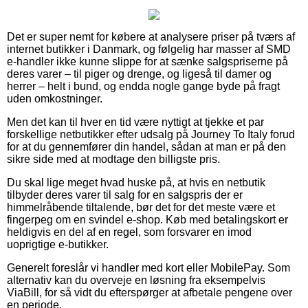
Det er super nemt for købere at analysere priser på tværs af
internet butikker i Danmark, og følgelig har masser af SMD
e-handler ikke kunne slippe for at sænke salgspriserne på
deres varer – til piger og drenge, og ligeså til damer og
herrer – helt i bund, og endda nogle gange byde på fragt
uden omkostninger.
Men det kan til hver en tid være nyttigt at tjekke et par
forskellige netbutikker efter udsalg på Journey To Italy forud
for at du gennemfører din handel, sådan at man er på den
sikre side med at modtage den billigste pris.
Du skal lige meget hvad huske på, at hvis en netbutik
tilbyder deres varer til salg for en salgspris der er
himmelråbende tiltalende, bør det for det meste være et
fingerpeg om en svindel e-shop. Køb med betalingskort er
heldigvis en del af en regel, som forsvarer en imod
uoprigtige e-butikker.
Generelt foreslår vi handler med kort eller MobilePay. Som
alternativ kan du overveje en løsning fra eksempelvis
ViaBill, for så vidt du efterspørger at afbetale pengene over
en periode.