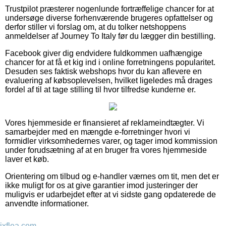
Trustpilot præsterer nogenlunde fortræffelige chancer for at
undersøge diverse forhenværende brugeres opfattelser og
derfor stiller vi forslag om, at du tolker netshoppens
anmeldelser af Journey To Italy før du lægger din bestilling.
Facebook giver dig endvidere fuldkommen uafhængige
chancer for at få et kig ind i online forretningens popularitet.
Desuden ses faktisk webshops hvor du kan aflevere en
evaluering af købsoplevelsen, hvilket ligeledes må drages
fordel af til at tage stilling til hvor tilfredse kunderne er.
Vores hjemmeside er finansieret af reklameindtægter. Vi
samarbejder med en mængde e-forretninger hvori vi
formidler virksomhedernes varer, og tager imod kommission
under forudsætning af at en bruger fra vores hjemmeside
laver et køb.
Orientering om tilbud og e-handler værnes om tit, men det er
ikke muligt for os at give garantier imod justeringer der
muligvis er udarbejdet efter at vi sidste gang opdaterede de
anvendte informationer.
jxflea.com