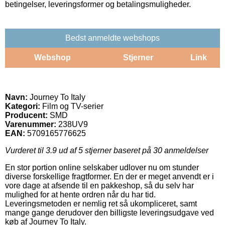
betingelser, leveringsformer og betalingsmuligheder.
Bedst anmeldte webshops
Webshop
Stjerner
Link
Navn:
Journey To Italy
Kategori:
Film og TV-serier
Producent:
SMD
Varenummer:
238UV9
EAN:
5709165776625
Vurderet til
3.9
ud af 5 stjerner baseret på
30
anmeldelser
En stor portion online selskaber udlover nu om stunder
diverse forskellige fragtformer. En der er meget anvendt er i
vore dage at afsende til en pakkeshop, så du selv har
mulighed for at hente ordren når du har tid.
Leveringsmetoden er nemlig ret så ukompliceret, samt
mange gange derudover den billigste leveringsudgave ved
køb af Journey To Italy.