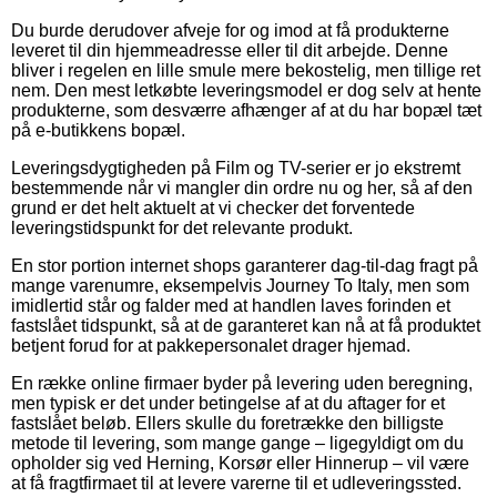
Du burde derudover afveje for og imod at få produkterne
leveret til din hjemmeadresse eller til dit arbejde. Denne
bliver i regelen en lille smule mere bekostelig, men tillige ret
nem. Den mest letkøbte leveringsmodel er dog selv at hente
produkterne, som desværre afhænger af at du har bopæl tæt
på e-butikkens bopæl.
Leveringsdygtigheden på Film og TV-serier er jo ekstremt
bestemmende når vi mangler din ordre nu og her, så af den
grund er det helt aktuelt at vi checker det forventede
leveringstidspunkt for det relevante produkt.
En stor portion internet shops garanterer dag-til-dag fragt på
mange varenumre, eksempelvis Journey To Italy, men som
imidlertid står og falder med at handlen laves forinden et
fastslået tidspunkt, så at de garanteret kan nå at få produktet
betjent forud for at pakkepersonalet drager hjemad.
En række online firmaer byder på levering uden beregning,
men typisk er det under betingelse af at du aftager for et
fastslået beløb. Ellers skulle du foretrække den billigste
metode til levering, som mange gange – ligegyldigt om du
opholder sig ved Herning, Korsør eller Hinnerup – vil være
at få fragtfirmaet til at levere varerne til et udleveringssted.