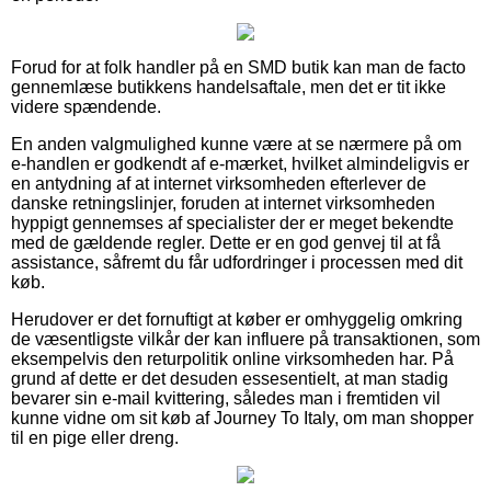
Forud for at folk handler på en SMD butik kan man de facto
gennemlæse butikkens handelsaftale, men det er tit ikke
videre spændende.
En anden valgmulighed kunne være at se nærmere på om
e-handlen er godkendt af e-mærket, hvilket almindeligvis er
en antydning af at internet virksomheden efterlever de
danske retningslinjer, foruden at internet virksomheden
hyppigt gennemses af specialister der er meget bekendte
med de gældende regler. Dette er en god genvej til at få
assistance, såfremt du får udfordringer i processen med dit
køb.
Herudover er det fornuftigt at køber er omhyggelig omkring
de væsentligste vilkår der kan influere på transaktionen, som
eksempelvis den returpolitik online virksomheden har. På
grund af dette er det desuden essesentielt, at man stadig
bevarer sin e-mail kvittering, således man i fremtiden vil
kunne vidne om sit køb af Journey To Italy, om man shopper
til en pige eller dreng.