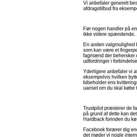
Vi anbefaler generelt bes
afdragstilbud fra eksempel
Før nogen handler på en 
ikke videre spændende.
En anden valgmulighed k
som kan være et fingerp
fagmænd der behersker d
udfordringer i forbindels
Yderligere anbefaler vi 
eksempelvis hvilken bytter
bibeholder ens kvittering
uanset om du skal købe ti
Trustpilot præsterer de f
på grund af dette kan det
Hardback forinden du kø
Facebook forærer dig end
det møder vi nogle interne