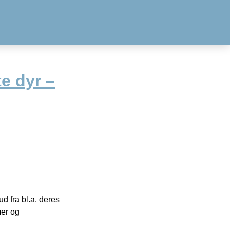
e dyr –
 fra bl.a. deres
mer og