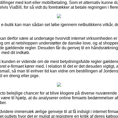
tillinger med kort eller mobilbetaling. Som et alternativ kunne d
vis ViaBill, for så vidt du foretrækker at betale regningen i flere
e-butik kan man sådan set løbe igennem netbutikkens vilkår, do
an derfor være at undersøge hvorvidt internet virksomheden e
eg om at netshoppen understøtter de danske love, og at shoppe
e gældende regler. Desuden får du genvej til en håndsrækning
e med dit indkøb.
at kunden er vidende om de mest betydningsfulde regler gælden
et e-firmaet kører med. I relation til det er det desuden vigtigt, a
smail, så man til enhver tid kan vidne om bestillingen af Jorden
l en dreng eller pige.
acto belejlige chancer for at blive klogere på diverse nuværende
 være til hjælp, at du analyserer online firmaets bedømmelser a
ber.
videre immervæk ærlige genveje til at få indsigt i internet fir
t outlets hvor det er muligt at registrere en kritik af deres købso