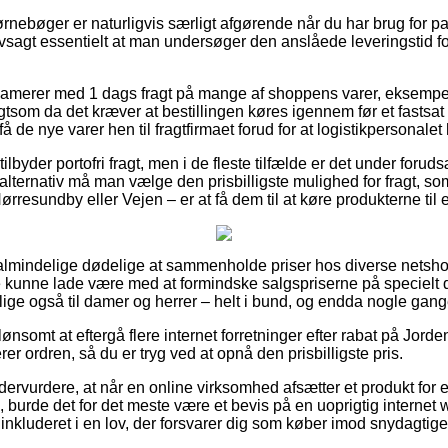
rnebøger er naturligvis særligt afgørende når du har brug for pa
lvsagt essentielt at man undersøger den anslåede leveringstid 
amerer med 1 dags fragt på mange af shoppens varer, eksempel
som da det kræver at bestillingen køres igennem før et fastsat 
få de nye varer hen til fragtfirmaet forud for at logistikpersonalet 
tilbyder portofri fragt, men i de fleste tilfælde er det under foru
alternativ må man vælge den prisbilligste mulighed for fragt, so
rresundby eller Vejen – er at få dem til at køre produkterne til
or almindelige dødelige at sammenholde priser hos diverse netsho
 kunne lade være med at formindske salgspriserne på specielt d
illige også til damer og herrer – helt i bund, og endda nogle gang
ønsomt at eftergå flere internet forretninger efter rabat på Jorde
r ordren, så du er tryg ved at opnå den prisbilligste pris.
dervurdere, at når en online virksomhed afsætter et produkt for
, burde det for det meste være et bevis på en uoprigtig intern
 inkluderet i en lov, der forsvarer dig som køber imod snydagtige 