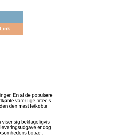
Link
ninger. En af de populære
indkøbte varer lige præcis
uden den mest letkøbte
n viser sig beklageligvis
 leveringsudgave er dog
virksomhedens bopæl.