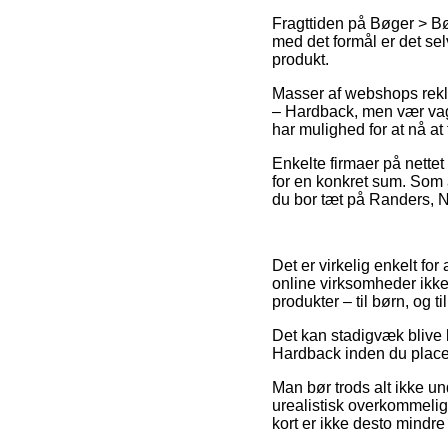
Fragttiden på Bøger > Bø
med det formål er det se
produkt.
Masser af webshops rekl
– Hardback, men vær vagt
har mulighed for at nå at 
Enkelte firmaer på nettet 
for en konkret sum. Som 
du bor tæt på Randers, Nø
Det er virkelig enkelt f
online virksomheder ikke
produkter – til børn, og t
Det kan stadigvæk blive l
Hardback inden du placere
Man bør trods alt ikke un
urealistisk overkommelig
kort er ikke desto mindre