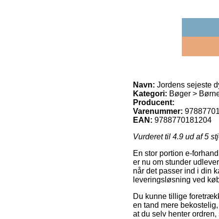
Navn:
Jordens sejeste d
Kategori:
Bøger > Børn
Producent:
Varenummer:
9788770
EAN:
9788770181204
Vurderet til
4.9
ud af 5 st
En stor portion e-forhand
er nu om stunder udleverin
når det passer ind i din
leveringsløsning ved køb
Du kunne tillige foretrækk
en tand mere bekostelig
at du selv henter ordren