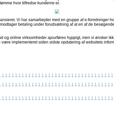
dømme hvor tilfredse kunderne er.
ansieret. Vi har samarbejder med en gruppe af e-forretninger hv
g modtager betaling under forudsætning af at en af de besøgen
d og online virksomheder ajourføres hyppigt, men vi ønsker ikke a
e være implementeret siden sidste opdatering af websitets inform
1
1
1
1
1
1
1
1
1
1
1
1
1
1
1
1
1
1
1
1
1
1
1
1
1
1
1
1
1
1
1
1
1
1
1
1
1
1
1
1
1
1
1
1
1
1
1
1
1
1
1
1
1
1
1
1
1
1
1
1
1
1
1
1
1
1
1
1
1
1
1
1
1
1
1
1
1
1
1
1
1
1
1
1
1
1
1
1
1
1
1
1
1
1
1
1
1
1
1
1
1
1
1
1
1