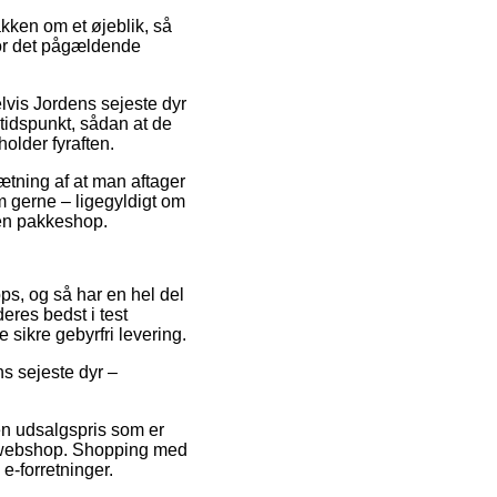
kken om et øjeblik, så
for det pågældende
vis Jordens sejeste dyr
tidspunkt, sådan at de
holder fyraften.
dsætning af at man aftager
m gerne – ligegyldigt om
 en pakkeshop.
ps, og så har en hel del
eres bedst i test
e sikre gebyrfri levering.
ns sejeste dyr –
 en udsalgspris som er
et webshop. Shopping med
e-forretninger.