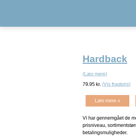
Hardback
(Læs mere)
79.95
kr.
(Vis fragtpris)
Læs mere »
Vi har gennemgået de mes
prisniveau, sortimentstø
betalingsmuligheder.