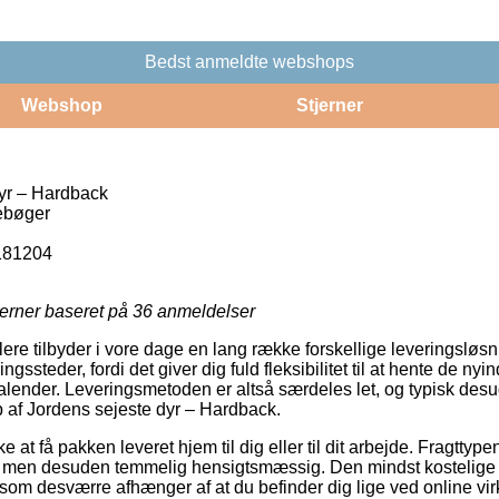
Bedst anmeldte webshops
Webshop
Stjerner
yr – Hardback
ebøger
181204
jerner baseret på
36
anmeldelser
lere tilbyder i vore dage en lang række forskellige leveringsløs
gssteder, fordi det giver dig fuld fleksibilitet til at hente de ny
 kalender. Leveringsmetoden er altså særdeles let, og typisk des
 af Jordens sejeste dyr – Hardback.
e at få pakken leveret hjem til dig eller til dit arbejde. Fragttype
, men desuden temmelig hensigtsmæssig. Den mindst kostelige
, som desværre afhænger af at du befinder dig lige ved online 