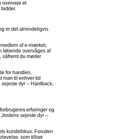
u overveje et
 bidder.
g er det almindeligvis
r medlem af e-mærket,
n løbende overvåges af
, såfremt du møder
de for handlen,
t man til enhver tid
s sejeste dyr – Hardback,
 forbrugeres erfaringer og
f Jordens sejeste dyr –
maets kundefokus. Foruden
plevelse, som tillige