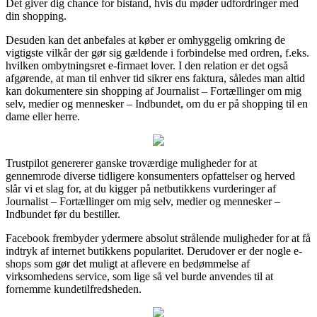
Det giver dig chance for bistand, hvis du møder udfordringer med
din shopping.
Desuden kan det anbefales at køber er omhyggelig omkring de
vigtigste vilkår der gør sig gældende i forbindelse med ordren, f.eks.
hvilken ombytningsret e-firmaet lover. I den relation er det også
afgørende, at man til enhver tid sikrer ens faktura, således man altid
kan dokumentere sin shopping af Journalist – Fortællinger om mig
selv, medier og mennesker – Indbundet, om du er på shopping til en
dame eller herre.
Trustpilot genererer ganske troværdige muligheder for at
gennemrode diverse tidligere konsumenters opfattelser og herved
slår vi et slag for, at du kigger på netbutikkens vurderinger af
Journalist – Fortællinger om mig selv, medier og mennesker –
Indbundet før du bestiller.
Facebook frembyder ydermere absolut strålende muligheder for at få
indtryk af internet butikkens popularitet. Derudover er der nogle e-
shops som gør det muligt at aflevere en bedømmelse af
virksomhedens service, som lige så vel burde anvendes til at
fornemme kundetilfredsheden.