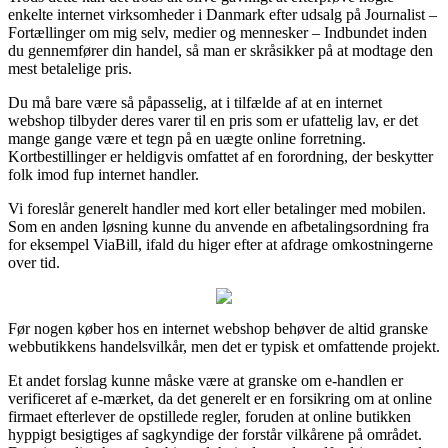
enkelte internet virksomheder i Danmark efter udsalg på Journalist –
Fortællinger om mig selv, medier og mennesker – Indbundet inden
du gennemfører din handel, så man er skråsikker på at modtage den
mest betalelige pris.
Du må bare være så påpasselig, at i tilfælde af at en internet
webshop tilbyder deres varer til en pris som er ufattelig lav, er det
mange gange være et tegn på en uægte online forretning.
Kortbestillinger er heldigvis omfattet af en forordning, der beskytter
folk imod fup internet handler.
Vi foreslår generelt handler med kort eller betalinger med mobilen.
Som en anden løsning kunne du anvende en afbetalingsordning fra
for eksempel ViaBill, ifald du higer efter at afdrage omkostningerne
over tid.
Før nogen køber hos en internet webshop behøver de altid granske
webbutikkens handelsvilkår, men det er typisk et omfattende projekt.
Et andet forslag kunne måske være at granske om e-handlen er
verificeret af e-mærket, da det generelt er en forsikring om at online
firmaet efterlever de opstillede regler, foruden at online butikken
hyppigt besigtiges af sagkyndige der forstår vilkårene på området.