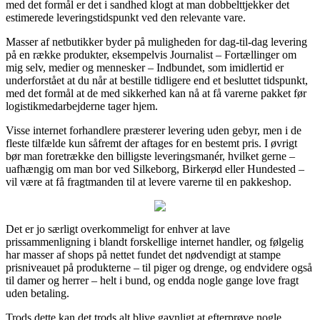
med det formål er det i sandhed klogt at man dobbelttjekker det
estimerede leveringstidspunkt ved den relevante vare.
Masser af netbutikker byder på muligheden for dag-til-dag levering
på en række produkter, eksempelvis Journalist – Fortællinger om
mig selv, medier og mennesker – Indbundet, som imidlertid er
underforstået at du når at bestille tidligere end et besluttet tidspunkt,
med det formål at de med sikkerhed kan nå at få varerne pakket før
logistikmedarbejderne tager hjem.
Visse internet forhandlere præsterer levering uden gebyr, men i de
fleste tilfælde kun såfremt der aftages for en bestemt pris. I øvrigt
bør man foretrække den billigste leveringsmanér, hvilket gerne –
uafhængig om man bor ved Silkeborg, Birkerød eller Hundested –
vil være at få fragtmanden til at levere varerne til en pakkeshop.
Det er jo særligt overkommeligt for enhver at lave
prissammenligning i blandt forskellige internet handler, og følgelig
har masser af shops på nettet fundet det nødvendigt at stampe
prisniveauet på produkterne – til piger og drenge, og endvidere også
til damer og herrer – helt i bund, og endda nogle gange love fragt
uden betaling.
Trods dette kan det trods alt blive gavnligt at efterprøve nogle