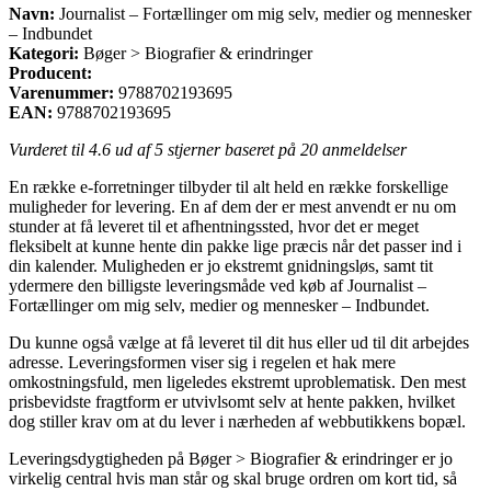
Navn:
Journalist – Fortællinger om mig selv, medier og mennesker
– Indbundet
Kategori:
Bøger > Biografier & erindringer
Producent:
Varenummer:
9788702193695
EAN:
9788702193695
Vurderet til
4.6
ud af 5 stjerner baseret på
20
anmeldelser
En række e-forretninger tilbyder til alt held en række forskellige
muligheder for levering. En af dem der er mest anvendt er nu om
stunder at få leveret til et afhentningssted, hvor det er meget
fleksibelt at kunne hente din pakke lige præcis når det passer ind i
din kalender. Muligheden er jo ekstremt gnidningsløs, samt tit
ydermere den billigste leveringsmåde ved køb af Journalist –
Fortællinger om mig selv, medier og mennesker – Indbundet.
Du kunne også vælge at få leveret til dit hus eller ud til dit arbejdes
adresse. Leveringsformen viser sig i regelen et hak mere
omkostningsfuld, men ligeledes ekstremt uproblematisk. Den mest
prisbevidste fragtform er utvivlsomt selv at hente pakken, hvilket
dog stiller krav om at du lever i nærheden af webbutikkens bopæl.
Leveringsdygtigheden på Bøger > Biografier & erindringer er jo
virkelig central hvis man står og skal bruge ordren om kort tid, så