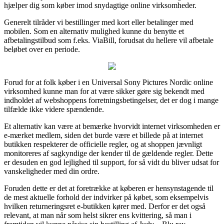
hjælper dig som køber imod snydagtige online virksomheder.
Generelt tilråder vi bestillinger med kort eller betalinger med
mobilen. Som en alternativ mulighed kunne du benytte et
afbetalingstilbud som f.eks. ViaBill, forudsat du hellere vil afbetale
beløbet over en periode.
Forud for at folk køber i en Universal Sony Pictures Nordic online
virksomhed kunne man for at være sikker gøre sig bekendt med
indholdet af webshoppens forretningsbetingelser, det er dog i mange
tilfælde ikke videre spændende.
Et alternativ kan være at bemærke hvorvidt internet virksomheden er
e-mærket medlem, siden det burde være et billede på at internet
butikken respekterer de officielle regler, og at shoppen jævnligt
monitoreres af sagkyndige der kender til de gældende regler. Dette
er desuden en god lejlighed til support, for så vidt du bliver udsat for
vanskeligheder med din ordre.
Foruden dette er det at foretrække at køberen er hensynstagende til
de mest aktuelle forhold der indvirker på købet, som eksempelvis
hvilken returneringsret e-butikken kører med. Derfor er det også
relevant, at man når som helst sikrer ens kvittering, så man i