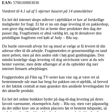
EAN:
5706169003030
Vurderet til
4.1
ud af 5 stjerner baseret på
14
anmeldelser
En hel del internet shops udlover i øjeblikket et hav af forskellige
muligheder for fragt. Et hit er nu om dage levering til en pakkeshop,
som giver dig mulighed for at hente dine produkter den dag der
passer dig. Fragtformen er altså vældig let, og tit derudover den
prisbilligste fragtform ved køb af Judy – Blu ray.
Du burde omvendt afveje for og imod at vælge at få leveret til din
adresse eller til dit arbejde. Fragtmetoden er gennemsnitligt en tand
mere pebret, men på den anden side i høj grad gnidningsløs. Den
mindst kostelige slags levering vil dog utvivlsomt være at du selv
henter varerne, men dette afhænger af at du opholder dig nær
internet firmaets arbejdslager.
Fragtperioden på Film og TV-serier kan vise sig at være ret så
bestemmende når man har brug for pakken om et øjeblik, så herved
er det faktisk centralt at man gransker den anslåede leveringsdato for
det aktuelle produkt.
En hel del online butikker byder på dag-til-dag levering på deres
favorit varenumre, eksempelvis Judy – Blu ray, men vær påpasselig
da det stiller krav om at ordren placeres før et bestemt tidspunkt, så