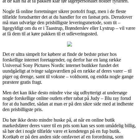
at de kan nå at få pakken klar før lagerpersonalet holder fyraften.
Nogle få online forretninger sikrer portofri fragt, men i de fleste
tilfælde forudsætter det at du handler for en fastsat pris. Derudover
må man udvælge den prisbilligste leveringsmetode, som tit –
ligegyldigt om du er i Taastrup, Brønderslev eller Lystrup – vil være
at få dem til at køre pakken til et udleveringssted.
Det er ultra simpelt for købere at finde de bedste priser hos
forskellige internet foretagender, og derfor har en lang række
Universal Sony Pictures Nordic internet butikker fundet det
uundgåeligt at tvinge salgsværdien på en række af deres varer – til
piger og drenge, samt til voksne – voldsomt, og endda nogle gange
præstere gratis fragt.
Men det kan ikke desto mindre vise sig udbytterigt at undersøge
nogle forskellige online outlets efter rabat på Judy – Blu ray forud
for at du handler, sådan at man er på den sikre side med at indhente
den prisbilligste pris.
Du bør ikke desto mindre huske på, at når en online butik
markedsfører deres varer til en pris som kan ses som umådelig billig,
så bør det i nogle tilfælde være et kendetegn på en fup butik.
Kortkøb er på den anden side omfavnet af en forordning, som