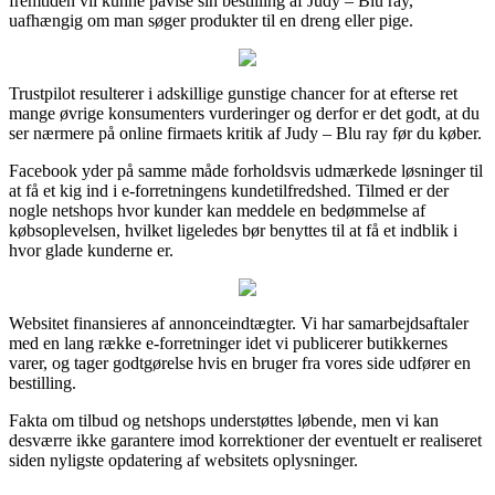
fremtiden vil kunne påvise sin bestilling af Judy – Blu ray,
uafhængig om man søger produkter til en dreng eller pige.
Trustpilot resulterer i adskillige gunstige chancer for at efterse ret
mange øvrige konsumenters vurderinger og derfor er det godt, at du
ser nærmere på online firmaets kritik af Judy – Blu ray før du køber.
Facebook yder på samme måde forholdsvis udmærkede løsninger til
at få et kig ind i e-forretningens kundetilfredshed. Tilmed er der
nogle netshops hvor kunder kan meddele en bedømmelse af
købsoplevelsen, hvilket ligeledes bør benyttes til at få et indblik i
hvor glade kunderne er.
Websitet finansieres af annonceindtægter. Vi har samarbejdsaftaler
med en lang række e-forretninger idet vi publicerer butikkernes
varer, og tager godtgørelse hvis en bruger fra vores side udfører en
bestilling.
Fakta om tilbud og netshops understøttes løbende, men vi kan
desværre ikke garantere imod korrektioner der eventuelt er realiseret
siden nyligste opdatering af websitets oplysninger.