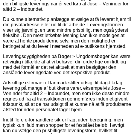
den billigste leveringsmanér ved køb af Jose – Veninder for
altid 2 – Indbundet.
Du kunne alternativt planlægge at vælge at få leveret hjem til
din privatadresse eller ud til dit arbejde. Leveringsformen
viser sig jævnligt en tand mindre prisbillig, men også yderst
fleksibel. Den mest letkøbte løsning kan ikke modsiges at
være at hente produkterne selv, men den mulighed er
betinget af at du lever i nærheden af e-butikkens hjemsted.
Leveringsdygtigheden på Bøger > Ungdomsbøger kan være
ret vigtig i tilfælde af at vi behøver din ordre lige om lidt, og
med det formål er det ret aktuelt at man besigtiger den
anslåede leveringsdato ved det respektive produkt.
Adskillige e-firmaer i Danmark stiller udsigt til dag-til-dag
levering på mange af butikkens varer, eksempelvis Jose –
Veninder for altid 2 – Indbundet, men som ikke desto mindre
regnes ud fra at transaktionen gennemføres inden et givent
tidspunkt, så at de har udsigt til at kunne nå at få produkterne
afsted forinden personalet tager hjem.
Indtil flere e-forhandlere sikrer fragt uden beregning, men
typisk kun ifald man shopper for et fastslået beløb. I øvrigt
kan du vælge den prisbilligste leveringsform, hvilket tit –