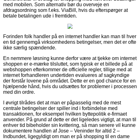
med mobilen. Som alternativ bør du overveje en
afdragsordning som f.eks. ViaBill, hvis du efterspørger at
betale betalingen ude i fremtiden.
Forinden folk handler på en internet handler kan man til hver
en tid gennemgå virksomhedens betingelser, men det er ofte
ikke særlig spændende.
En nemmere løsning kunne derfor være at tjekke om internet
shoppen er e-mærke tilsluttet, som typisk er et billede på at
webshoppen efterkommer de officielle regler, tillige med at
internet forhandleren undertiden evalueres af sagkyndige
der forstår lovene på området. Dette er en god chance for en
hjælpende hånd, hvis du udsættes for problemer i processen
med din ordre.
I øvrigt tilrådes det at man er påpasselig med de mest
centrale betingelser der spiller ind i forbindelse med
transaktionen, for eksempel hvilken byttepolitik e-firmaet
anvender. På grund af dette er det ligeledes vigtigt, at man til
enhver tid bibeholder sin kvittering, så man senere vil kunne
dokumentere handlen af Jose – Veninder for altid 2 –
Indbundet, ligegyldigt om man er på shopping til en dame