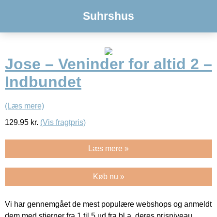
Suhrshus
Jose – Veninder for altid 2 –
Indbundet
(Læs mere)
129.95
kr.
(Vis fragtpris)
Læs mere »
Køb nu »
Vi har gennemgået de mest populære webshops og anmeldt
dem med stjerner fra 1 til 5 ud fra bl.a. deres prisniveau,