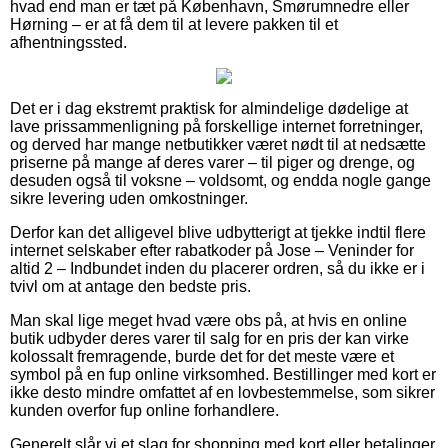
hvad end man er tæt på København, Smørumnedre eller
Hørning – er at få dem til at levere pakken til et
afhentningssted.
Det er i dag ekstremt praktisk for almindelige dødelige at
lave prissammenligning på forskellige internet forretninger,
og derved har mange netbutikker været nødt til at nedsætte
priserne på mange af deres varer – til piger og drenge, og
desuden også til voksne – voldsomt, og endda nogle gange
sikre levering uden omkostninger.
Derfor kan det alligevel blive udbytterigt at tjekke indtil flere
internet selskaber efter rabatkoder på Jose – Veninder for
altid 2 – Indbundet inden du placerer ordren, så du ikke er i
tvivl om at antage den bedste pris.
Man skal lige meget hvad være obs på, at hvis en online
butik udbyder deres varer til salg for en pris der kan virke
kolossalt fremragende, burde det for det meste være et
symbol på en fup online virksomhed. Bestillinger med kort er
ikke desto mindre omfattet af en lovbestemmelse, som sikrer
kunden overfor fup online forhandlere.
Generelt slår vi et slag for shopping med kort eller betalinger