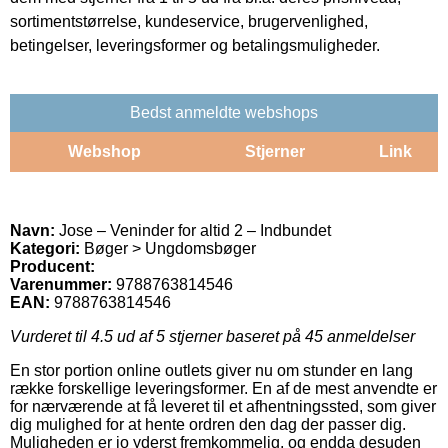
sortimentstørrelse, kundeservice, brugervenlighed,
betingelser, leveringsformer og betalingsmuligheder.
Bedst anmeldte webshops
Webshop
Stjerner
Link
Navn:
Jose – Veninder for altid 2 – Indbundet
Kategori:
Bøger > Ungdomsbøger
Producent:
Varenummer:
9788763814546
EAN:
9788763814546
Vurderet til
4.5
ud af 5 stjerner baseret på
45
anmeldelser
En stor portion online outlets giver nu om stunder en lang
række forskellige leveringsformer. En af de mest anvendte er
for nærværende at få leveret til et afhentningssted, som giver
dig mulighed for at hente ordren den dag der passer dig.
Muligheden er jo yderst fremkommelig, og endda desuden