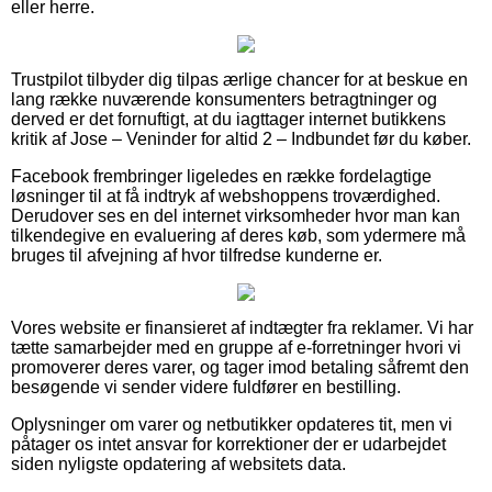
eller herre.
Trustpilot tilbyder dig tilpas ærlige chancer for at beskue en
lang række nuværende konsumenters betragtninger og
derved er det fornuftigt, at du iagttager internet butikkens
kritik af Jose – Veninder for altid 2 – Indbundet før du køber.
Facebook frembringer ligeledes en række fordelagtige
løsninger til at få indtryk af webshoppens troværdighed.
Derudover ses en del internet virksomheder hvor man kan
tilkendegive en evaluering af deres køb, som ydermere må
bruges til afvejning af hvor tilfredse kunderne er.
Vores website er finansieret af indtægter fra reklamer. Vi har
tætte samarbejder med en gruppe af e-forretninger hvori vi
promoverer deres varer, og tager imod betaling såfremt den
besøgende vi sender videre fuldfører en bestilling.
Oplysninger om varer og netbutikker opdateres tit, men vi
påtager os intet ansvar for korrektioner der er udarbejdet
siden nyligste opdatering af websitets data.