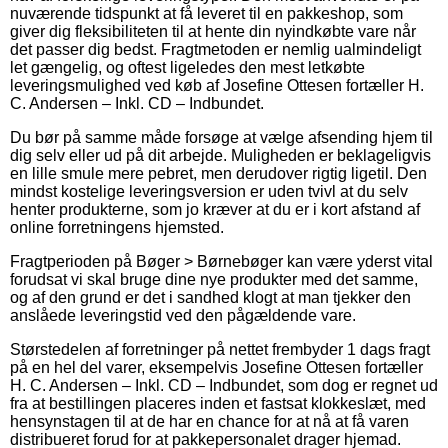
nuværende tidspunkt at få leveret til en pakkeshop, som
giver dig fleksibiliteten til at hente din nyindkøbte vare når
det passer dig bedst. Fragtmetoden er nemlig ualmindeligt
let gængelig, og oftest ligeledes den mest letkøbte
leveringsmulighed ved køb af Josefine Ottesen fortæller H.
C. Andersen – Inkl. CD – Indbundet.
Du bør på samme måde forsøge at vælge afsending hjem til
dig selv eller ud på dit arbejde. Muligheden er beklageligvis
en lille smule mere pebret, men derudover rigtig ligetil. Den
mindst kostelige leveringsversion er uden tvivl at du selv
henter produkterne, som jo kræver at du er i kort afstand af
online forretningens hjemsted.
Fragtperioden på Bøger > Børnebøger kan være yderst vital
forudsat vi skal bruge dine nye produkter med det samme,
og af den grund er det i sandhed klogt at man tjekker den
anslåede leveringstid ved den pågældende vare.
Størstedelen af forretninger på nettet frembyder 1 dags fragt
på en hel del varer, eksempelvis Josefine Ottesen fortæller
H. C. Andersen – Inkl. CD – Indbundet, som dog er regnet ud
fra at bestillingen placeres inden et fastsat klokkeslæt, med
hensynstagen til at de har en chance for at nå at få varen
distribueret forud for at pakkepersonalet drager hjemad.