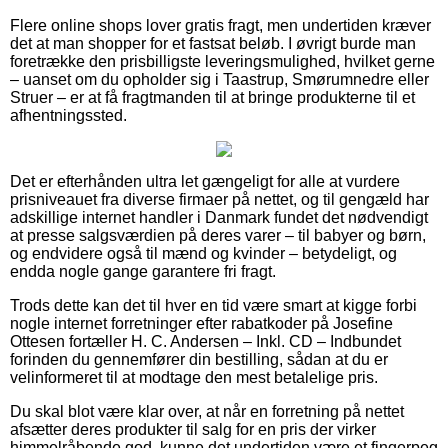
Flere online shops lover gratis fragt, men undertiden kræver
det at man shopper for et fastsat beløb. I øvrigt burde man
foretrække den prisbilligste leveringsmulighed, hvilket gerne
– uanset om du opholder sig i Taastrup, Smørumnedre eller
Struer – er at få fragtmanden til at bringe produkterne til et
afhentningssted.
Det er efterhånden ultra let gængeligt for alle at vurdere
prisniveauet fra diverse firmaer på nettet, og til gengæld har
adskillige internet handler i Danmark fundet det nødvendigt
at presse salgsværdien på deres varer – til babyer og børn,
og endvidere også til mænd og kvinder – betydeligt, og
endda nogle gange garantere fri fragt.
Trods dette kan det til hver en tid være smart at kigge forbi
nogle internet forretninger efter rabatkoder på Josefine
Ottesen fortæller H. C. Andersen – Inkl. CD – Indbundet
forinden du gennemfører din bestilling, sådan at du er
velinformeret til at modtage den mest betalelige pris.
Du skal blot være klar over, at når en forretning på nettet
afsætter deres produkter til salg for en pris der virker
himmelråbende god, kunne det undertiden være et fingerpeg