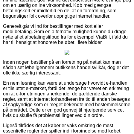
om en uærlig online virksomhed. Køb med gængse
betalingskort er imidlertid en del af en forordning, som
begunstiger folk overfor uoprigtige internet handler.
Generelt går vi ind for bestillinger med kort eller
mobilbetaling. Som en alternativ mulighed kunne du drage
nytte af et afbetalingstilbud fra for eksempel ViaBill, ifald du
har til hensigt at honorere beløbet i flere bidder.
Inden nogen bestiller på en forretning på nettet kan man
sådan set løbe igennem butikkens handelsvilkår, dog er det
ofte ikke særlig interessant.
En nem løsning kan være at undersøge hvorvidt e-handlen
er tilsluttet e-mærket, fordi det længe har været en erklæring
om at e-forretningen anerkender de gældende danske
regler, samt at internet forhandleren fra tid til anden besøges
af sagkyndige som er meget bekendte med bestemmelserne
på området. Dette er en god genvej til hjælpende service,
hvis du skulle få problemstillinger ved din ordre.
Ligeså tilrådes det at køber er vaks omkring de mest
essentielle regler der spiller ind i forbindelse med købet,