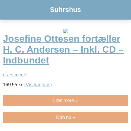
Suhrshus
Josefine Ottesen fortæller
H. C. Andersen – Inkl. CD –
Indbundet
(Læs mere)
169.95
kr.
(Vis fragtpris)
Læs mere »
Køb nu »