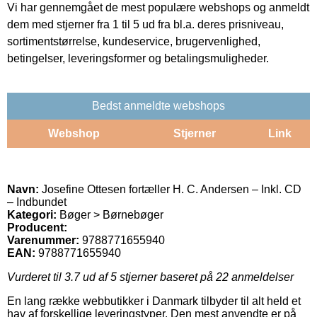
Vi har gennemgået de mest populære webshops og anmeldt
dem med stjerner fra 1 til 5 ud fra bl.a. deres prisniveau,
sortimentstørrelse, kundeservice, brugervenlighed,
betingelser, leveringsformer og betalingsmuligheder.
Bedst anmeldte webshops
Webshop
Stjerner
Link
Navn:
Josefine Ottesen fortæller H. C. Andersen – Inkl. CD
– Indbundet
Kategori:
Bøger > Børnebøger
Producent:
Varenummer:
9788771655940
EAN:
9788771655940
Vurderet til
3.7
ud af 5 stjerner baseret på
22
anmeldelser
En lang række webbutikker i Danmark tilbyder til alt held et
hav af forskellige leveringstyper. Den mest anvendte er på