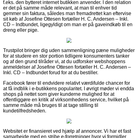
f.eks. den bytteret internet butikken anvender. I den relation
er det på samme måde relevant, at man til enhver tid
gemmer sin faktura, således man fremadrettet kan eftervise
sit køb af Josefine Ottesen fortæller H. C. Andersen – Inkl.
CD – Indbundet, ligegyldigt om man er på gaveindkøb til en
dreng eller pige.
Trustpilot bringer dig uden sammenligning pæne muligheder
for at studere en stor portion tidligere konsumenters tanker
og af den grund tilråder vi, at du udforsker webshoppens
anmeldelser af Josefine Ottesen fortæller H. C. Andersen –
Inkl. CD – Indbundet forud for at du bestiller.
Facebook fører til endvidere relativt værdifulde chancer for
at få indblik i e-butikkens popularitet. I øvrigt møder vi endda
shops på nettet som giver kunderne mulighed for at
offentliggøre en kritik af virksomhedens service, hvilket på
samme måde må bruges til at tage stilling til
kundetilfredsheden.
Websitet er finansieret ved hjælp af annoncer. Vi har et fast
samarbejde med en stribe e-forretninger hvor vi formidler