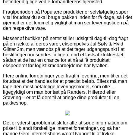
befinder dig lige ved e-forhandlerens hjemsted.
Fragtperioden på Populære produkter er selvfølgelig super
vital forudsat du skal bruge pakken inden for få dage, så i det
øjemed er det temmelig vigtigt at man ser leveringstiden på
den respektive vare.
Masser af butikker på nettet stiller udsigt til dag-til-dag fragt
på en række af deres varer, eksempelvis Jul Sølv & Hvid
Glitter 2m, men vær obs på at det tager udgangspunkt i at
bestillingen indsendes tidligere end et fastsat klokkeslæt,
sådan at de har en chance for at nå at få produktet
ekspederet før logistikmedarbejderne har fyraften.
Flere online forretninger yder fragtfri levering, men tit er det
forudsat at der handles for et præcist beløb. Ellers må man
tage den mest betalelige leveringsmodel, som ofte –
ligegyldigt om man bor tæt på Randers, Hillerød eller
Støvring – er at få dem til at bringe dine produkter til en
pakkeshop.
Det er yderst uproblematisk for alle at søge information om
priser i blandt forskellige internet forretninger, og så har
mange Gem internet shops været tvunget til at trykke