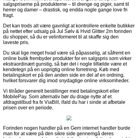
salgspriserne på produkterne – til drenge og piger, samt til
herrer og damer – drastisk, og endda nogle gange love fri
fragt.
Det kan trods alt være gavnligt at kontrollere enkelte butikker
på nettet efter udsalg på Jul Sølv & Hvid Glitter 2m forinden
du shopper, så du er velinformeret til at skaffe sig den
laveste pris.
Du skal lige meget hvad være så påpasselig, at såfremt en
online butik frembyder produkter for en salgspris som virker
ekstraordinært gunstig, så bør det i nogle tilfælde være et
kendetegn på en uoprigtig online forretning. Køb med
betalingskort er på den anden side en del af en ordning,
hvilket forsvarer dig imod snydagtige online virksomheder.
Vi tilråder generelt bestillinger med betalingskort eller
MobilePay. Som alternativ bør du drage nytte af et
afdragstilbud fra fx ViaBill, ifald du har i sinde at afbetale
prisen over en periode.
Forinden nogen handler på en Gem internet handler burde
man for at være på den sikre side gennemgå deres