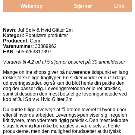
Webshop
Stjerner
Link
Navn:
Jul Sølv & Hvid Glitter 2m
Kategori:
Populære produkter
Producent:
Gem
Varenummer:
33389962
EAN:
5056283817397
Vurderet til
4.2
ud af 5 stjerner baseret på
30
anmeldelser
Mange online shops giver på nuværende tidspunkt en lang
række forskellige fragttyper. En sikker vinder er nu til dags
udleveringssteder, og så kan du blot hente din pakke den
dag der passer dig. Leveringsmetoden er jo ret praktisk,
samt tit desuden den mest betalelige leveringsmetode ved
køb af Jul Sølv & Hvid Glitter 2m.
Du burde tillige overveje at få ordren leveret til hvor du bor
eller til hvor du arbejder. Leveringstypen viser sig i regelen
lidt dyrere, men ydermere rigtig praktisk. Den mest letkøbte
slags levering kan ikke benægtes at være selv at hente
produkterne, men den mulighed forudsætter at du fysisk