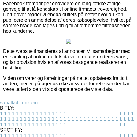
Facebook frembringer endvidere en lang række ærlige
genveje til at få kendskab til online firmaets troværdighed.
Derudover møder vi endda outlets på nettet hvor du kan
publicere en anmeldelse af deres købsoplevelse, hvilket på
samme måde kan tages i brug til at fornemme tilfredsheden
hos kunderne.
Dette website finansieres af annoncer. Vi samarbejder med
en samling af online outlets da vi introducerer deres varer,
og får provision hvis en af vores besøgende realiserer en
bestilling.
Viden om varer og forretninger på nettet opdateres fra tid til
anden, men vi påtager os ikke ansvaret for rettelser der kan
være udført siden vi sidst opdaterede de viste data.
sanalkolicim.com
BITLY:
1
1
1
1
1
1
1
1
1
1
1
1
1
1
1
1
1
1
1
1
1
1
1
1
1
1
1
1
1
1
1
1
1
1
1
1
1
1
1
1
1
1
1
1
1
1
1
1
1
1
1
1
1
1
1
1
1
1
1
1
1
1
1
1
1
1
1
1
1
1
1
1
1
1
1
1
1
1
1
1
1
1
1
1
1
1
1
1
1
1
1
1
1
1
1
1
1
1
1
1
SPOTIFY:
1
1
1
1
1
1
1
1
1
1
1
1
1
1
1
1
1
1
1
1
1
1
1
1
1
1
1
1
1
1
1
1
1
1