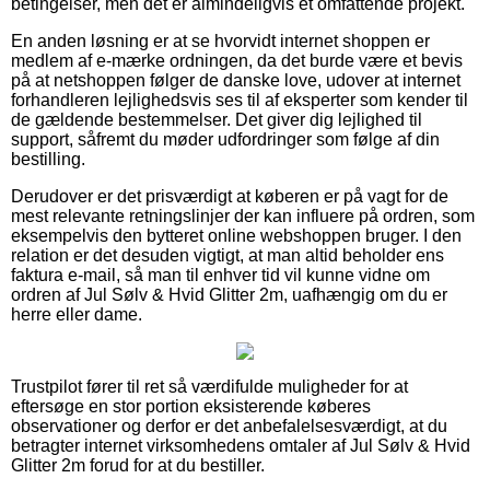
betingelser, men det er almindeligvis et omfattende projekt.
En anden løsning er at se hvorvidt internet shoppen er
medlem af e-mærke ordningen, da det burde være et bevis
på at netshoppen følger de danske love, udover at internet
forhandleren lejlighedsvis ses til af eksperter som kender til
de gældende bestemmelser. Det giver dig lejlighed til
support, såfremt du møder udfordringer som følge af din
bestilling.
Derudover er det prisværdigt at køberen er på vagt for de
mest relevante retningslinjer der kan influere på ordren, som
eksempelvis den bytteret online webshoppen bruger. I den
relation er det desuden vigtigt, at man altid beholder ens
faktura e-mail, så man til enhver tid vil kunne vidne om
ordren af Jul Sølv & Hvid Glitter 2m, uafhængig om du er
herre eller dame.
Trustpilot fører til ret så værdifulde muligheder for at
eftersøge en stor portion eksisterende køberes
observationer og derfor er det anbefalelsesværdigt, at du
betragter internet virksomhedens omtaler af Jul Sølv & Hvid
Glitter 2m forud for at du bestiller.