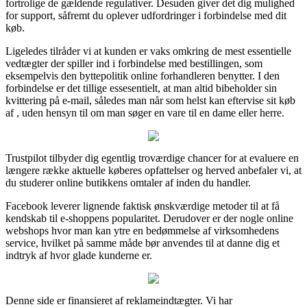
fortrolige de gældende regulativer. Desuden giver det dig mulighed
for support, såfremt du oplever udfordringer i forbindelse med dit
køb.
Ligeledes tilråder vi at kunden er vaks omkring de mest essentielle
vedtægter der spiller ind i forbindelse med bestillingen, som
eksempelvis den byttepolitik online forhandleren benytter. I den
forbindelse er det tillige essesentielt, at man altid bibeholder sin
kvittering på e-mail, således man når som helst kan eftervise sit køb
af , uden hensyn til om man søger en vare til en dame eller herre.
Trustpilot tilbyder dig egentlig troværdige chancer for at evaluere en
længere række aktuelle køberes opfattelser og herved anbefaler vi, at
du studerer online butikkens omtaler af inden du handler.
Facebook leverer lignende faktisk ønskværdige metoder til at få
kendskab til e-shoppens popularitet. Derudover er der nogle online
webshops hvor man kan ytre en bedømmelse af virksomhedens
service, hvilket på samme måde bør anvendes til at danne dig et
indtryk af hvor glade kunderne er.
Denne side er finansieret af reklameindtægter. Vi har