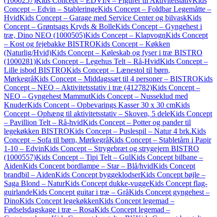
(1000257)
Kids Concept – EDVIN – Figurer til Aktivitetstativ
Kids
Concept – Edvin – Stableringe
Kids Concept – Foldbar Legemåtte –
Hvid
Kids Concept – Garage med Service Center og bilvask
Kids
Concept – Grøntsags Kryds & Bolle
Kids Concept – Gyngehest i
træ, Dino NEO (1000505)
Kids Concept – Klapvogn
Kids Concept
– Kost og fejebakke BISTRO
Kids Concept – Køkken
(Naturlig/Hvid)
Kids Concept – Køleskab og fyser i træ BISTRO
(1000281)
Kids Concept – Legehus Telt – Rå-Hvid
Kids Concept –
Lille isbod BISTRO
Kids Concept – Lænestol til børn,
Mørkegrå
Kids Concept – Middagssæt til 4 personer – BISTRO
Kids
Concept – NEO – Aktivitetsstativ i træ (412782)
Kids Concept –
NEO – Gyngehest Mammut
Kids Concept – Nusseklud med
Knuder
Kids Concept – Opbevarings Kasser 30 x 30 cm
Kids
Concept – Ophæng til aktivitetsstativ – Skoven, 5 dele
Kids Concept
– Pavillion Telt – Rå-hvid
Kids Concept – Potter og pander til
legekøkken BISTRO
Kids Concept – Puslespil – Natur 4 brk.
Kids
Concept – Sofa til børn, Mørkegrå
Kids Concept – Stabletårn i Papir
1-10 – Edvin
Kids Concept – Strygebræt og strygejern BISTRO
(1000557)
Kids Concept – Tipi Telt – Gul
Kids Concept bilbane –
Aiden
Kids Concept bordlampe – Star – Blå/hvid
Kids Concept
brandbil – Aiden
Kids Concept byggeklodser
Kids Concept bøjle –
Saga Blond – Natur
Kids Concept dukke-vugge
Kids Concept flag-
guirlande
Kids Concept guitar i træ – Grå
Kids Concept gyngehest –
Dino
Kids Concept legekøkken
Kids Concept legemad –
Fødselsdagskage i træ – Rosa
Kids Concept legemad –