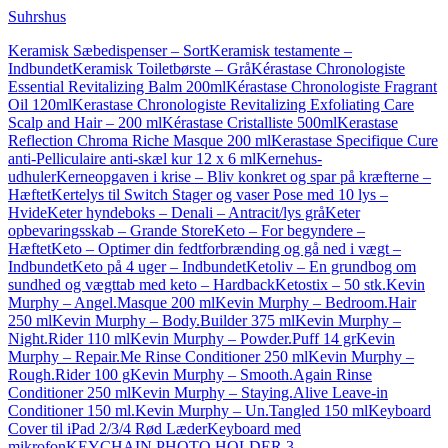
Suhrshus
Keramisk Sæbedispenser – Sort
Keramisk testamente –
Indbundet
Keramisk Toiletbørste – Grå
Kérastase Chronologiste
Essential Revitalizing Balm 200ml
Kérastase Chronologiste Fragrant
Oil 120ml
Kerastase Chronologiste Revitalizing Exfoliating Care
Scalp and Hair – 200 ml
Kérastase Cristalliste 500ml
Kerastase
Reflection Chroma Riche Masque 200 ml
Kerastase Specifique Cure
anti-Pelliculaire anti-skæl kur 12 x 6 ml
Kernehus-
udhuler
Kerneopgaven i krise – Bliv konkret og spar på kræfterne –
Hæftet
Kertelys til Switch Stager og vaser Pose med 10 lys –
Hvide
Keter hyndeboks – Denali – Antracit/lys grå
Keter
opbevaringsskab – Grande Store
Keto – For begyndere –
Hæftet
Keto – Optimer din fedtforbrænding og gå ned i vægt –
Indbundet
Keto på 4 uger – Indbundet
Ketoliv – En grundbog om
sundhed og vægttab med keto – Hardback
Ketostix – 50 stk.
Kevin
Murphy – Angel.Masque 200 ml
Kevin Murphy – Bedroom.Hair
250 ml
Kevin Murphy – Body.Builder 375 ml
Kevin Murphy –
Night.Rider 110 ml
Kevin Murphy – Powder.Puff 14 gr
Kevin
Murphy – Repair.Me Rinse Conditioner 250 ml
Kevin Murphy –
Rough.Rider 100 g
Kevin Murphy – Smooth.Again Rinse
Conditioner 250 ml
Kevin Murphy – Staying.Alive Leave-in
Conditioner 150 ml.
Kevin Murphy – Un.Tangled 150 ml
Keyboard
Cover til iPad 2/3/4 Rød Læder
Keyboard med
mikrofon
KEYCHAIN PHOTO HOLDER 3