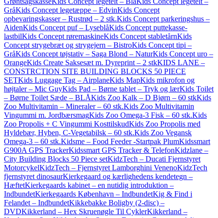
Grøntsagskasse
Kids Concept legetelt – Blå
Kids Concept legetelt –
Grå
Kids Concept legetæppe – Edvin
Kids Concept
opbevaringskasser – Rustrød – 2 stk.
Kids Concept parkeringshus –
Aiden
Kids Concept puf – Lyseblå
Kids Concept puttekasse-
lastbil
Kids Concept røremaskine
Kids Concept stabletårn
Kids
Concept strygebræt og strygejern – Bistro
Kids Concept tipi –
Grå
Kids Concept tøjstativ – Saga Blond – Natur
Kids Concept uro –
Orange
Kids Create Saksesæt m. Dyreprint – 2 stk
KIDS LANE –
CONSTRCTION SITE BUILDING BLOCKS 50 PIECE
SET
Kids Luggage Tag – Airplane
Kids Map
Kids mikrofon og
højtaler – Mic Guy
Kids Pad – Børne tablet – Tryk og lær
Kids Toilet
– Børne Toilet Sæde – BLÅ
Kids Zoo Kalk – D Bjørn – 60 stk
Kids
Zoo Multivitamin – Mineraler – 60 stk.
Kids Zoo Multivitamin
Vingummi m. Jordbærsmag
Kids Zoo Omega-3 Fisk – 60 stk.
Kids
Zoo Propolis + C Vingummi Kosttilskud
Kids Zoo Propolis med
Hyldebær, Hyben, C-Vegetabilsk – 60 stk.
Kids Zoo Vegansk
Omega-3 – 60 stk.
Kidsme – Food Feeder -Startpak Plum
Kidssmart
G900A GPS Tracker
Kidssmart GPS Tracker & Telefon
Kidzlane –
City Building Blocks 50 Piece set
KidzTech – Ducati Fjernstyret
Motorcykel
KidzTech – Fjernstyret Lamborghini Veneno
KidzTech
fjernstyret dinosaur
Kierkegaard og kærlighedens kendetegn –
Hæftet
Kierkegaards kabinet – en nutidig introduktion –
Indbundet
Kierkegaards København – Indbundet
Kig & Find i
Felandet – Indbundet
Kikkebakke Boligby (2-disc) –
DVD
Kikkerland – Hex Skruenøgle Til Cykler
Kikkerland –