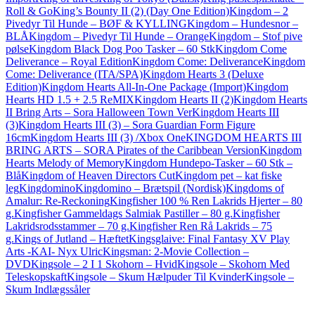
Roll & Go
King’s Bounty II (2) (Day One Edition)
Kingdom – 2
Pivedyr Til Hunde – BØF & KYLLING
Kingdom – Hundesnor –
BLÅ
Kingdom – Pivedyr Til Hunde – Orange
Kingdom – Stof pive
pølse
Kingdom Black Dog Poo Tasker – 60 Stk
Kingdom Come
Deliverance – Royal Edition
Kingdom Come: Deliverance
Kingdom
Come: Deliverance (ITA/SPA)
Kingdom Hearts 3 (Deluxe
Edition)
Kingdom Hearts All-In-One Package (Import)
Kingdom
Hearts HD 1.5 + 2.5 ReMIX
Kingdom Hearts II (2)
Kingdom Hearts
II Bring Arts – Sora Halloween Town Ver
Kingdom Hearts III
(3)
Kingdom Hearts III (3) – Sora Guardian Form Figure
16cm
Kingdom Hearts III (3) /Xbox One
KINGDOM HEARTS III
BRING ARTS – SORA Pirates of the Caribbean Version
Kingdom
Hearts Melody of Memory
Kingdom Hundepo-Tasker – 60 Stk –
Blå
Kingdom of Heaven Directors Cut
Kingdom pet – kat fiske
leg
Kingdomino
Kingdomino – Brætspil (Nordisk)
Kingdoms of
Amalur: Re-Reckoning
Kingfisher 100 % Ren Lakrids Hjerter – 80
g.
Kingfisher Gammeldags Salmiak Pastiller – 80 g.
Kingfisher
Lakridsrodsstammer – 70 g.
Kingfisher Ren Rå Lakrids – 75
g.
Kings of Jutland – Hæftet
Kingsglaive: Final Fantasy XV Play
Arts -KAI- Nyx Ulric
Kingsman: 2-Movie Collection –
DVD
Kingsole – 2 I 1 Skohorn – Hvid
Kingsole – Skohorn Med
Teleskopskaft
Kingsole – Skum Hælpuder Til Kvinder
Kingsole –
Skum Indlægssåler