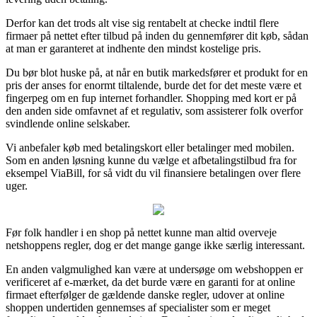
Derfor kan det trods alt vise sig rentabelt at checke indtil flere
firmaer på nettet efter tilbud på inden du gennemfører dit køb, sådan
at man er garanteret at indhente den mindst kostelige pris.
Du bør blot huske på, at når en butik markedsfører et produkt for en
pris der anses for enormt tiltalende, burde det for det meste være et
fingerpeg om en fup internet forhandler. Shopping med kort er på
den anden side omfavnet af et regulativ, som assisterer folk overfor
svindlende online selskaber.
Vi anbefaler køb med betalingskort eller betalinger med mobilen.
Som en anden løsning kunne du vælge et afbetalingstilbud fra for
eksempel ViaBill, for så vidt du vil finansiere betalingen over flere
uger.
Før folk handler i en shop på nettet kunne man altid overveje
netshoppens regler, dog er det mange gange ikke særlig interessant.
En anden valgmulighed kan være at undersøge om webshoppen er
verificeret af e-mærket, da det burde være en garanti for at online
firmaet efterfølger de gældende danske regler, udover at online
shoppen undertiden gennemses af specialister som er meget