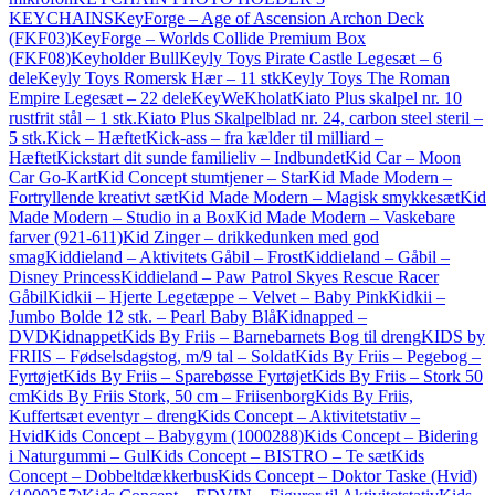
KEYCHAINS
KeyForge – Age of Ascension Archon Deck
(FKF03)
KeyForge – Worlds Collide Premium Box
(FKF08)
Keyholder Bull
Keyly Toys Pirate Castle Legesæt – 6
dele
Keyly Toys Romersk Hær – 11 stk
Keyly Toys The Roman
Empire Legesæt – 22 dele
KeyWe
Kholat
Kiato Plus skalpel nr. 10
rustfrit stål – 1 stk.
Kiato Plus Skalpelblad nr. 24, carbon steel steril –
5 stk.
Kick – Hæftet
Kick-ass – fra kælder til milliard –
Hæftet
Kickstart dit sunde familieliv – Indbundet
Kid Car – Moon
Car Go-Kart
Kid Concept stumtjener – Star
Kid Made Modern –
Fortryllende kreativt sæt
Kid Made Modern – Magisk smykkesæt
Kid
Made Modern – Studio in a Box
Kid Made Modern – Vaskebare
farver (921-611)
Kid Zinger – drikkedunken med god
smag
Kiddieland – Aktivitets Gåbil – Frost
Kiddieland – Gåbil –
Disney Princess
Kiddieland – Paw Patrol Skyes Rescue Racer
Gåbil
Kidkii – Hjerte Legetæppe – Velvet – Baby Pink
Kidkii –
Jumbo Bolde 12 stk. – Pearl Baby Blå
Kidnapped –
DVD
Kidnappet
Kids By Friis – Barnebarnets Bog til dreng
KIDS by
FRIIS – Fødselsdagstog, m/9 tal – Soldat
Kids By Friis – Pegebog –
Fyrtøjet
Kids By Friis – Sparebøsse Fyrtøjet
Kids By Friis – Stork 50
cm
Kids By Friis Stork, 50 cm – Friisenborg
Kids By Friis,
Kuffertsæt eventyr – dreng
Kids Concept – Aktivitetstativ –
Hvid
Kids Concept – Babygym (1000288)
Kids Concept – Bidering
i Naturgummi – Gul
Kids Concept – BISTRO – Te sæt
Kids
Concept – Dobbeltdækkerbus
Kids Concept – Doktor Taske (Hvid)