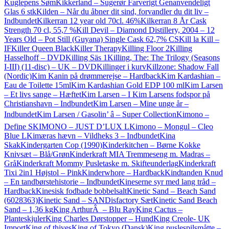
Kuglepens Søm
Kikkerland – Sugerør Farverigt Genanvendeligt
Glas 6 stk
Kilden – Når du åbner dit sind, forvandler du dit liv –
Indbundet
Kilkerran 12 year old 70cl. 46%
Kilkerran 8 År Cask
Strength 70 cl, 55,7 %
Kill Devil – Diamond Distillery, 2004 – 12
Years Old – Pot Still (Guyana) Single Cask 62,7% CS
Kill la Kill –
IF
Killer Queen Black
Killer Therapy
Killing Floor 2
Killing
Hasselhoff – DVD
Killing Säs 1
Killing, The: The Trilogy (Seasons
I-III) (11-disc) – UK – DVD
Killinger i kurv
Killzone: Shadow Fall
(Nordic)
Kim Kanin på drømmerejse – Hardback
Kim Kardashian –
Eau de Toilette 15ml
Kim Kardashian Gold EDP 100 ml
Kim Larsen
– Et livs sange – Hæftet
Kim Larsen – I Kim Larsens fodspor på
Christianshavn – Indbundet
Kim Larsen – Mine unge år –
Indbundet
Kim Larsen / Gasolin’ â – Super Collection
Kimono –
Define S
KIMONO – JUST D’LUX L
Kimono – Mongul – Cleo
Blue L
Kimæras hævn – Vildheks 3 – Indbundet
Kina
Skak
Kindergarten Cop (1990)
Kinderkitchen – Børne Kokke
Knivsæt – Blå/Grøn
Kinderkraft MIA Tremmeseng m. Madras –
Grå
Kinderkraft Mommy Pusletaske m. Skifteunderlag
Kinderkraft
Tixi 2in1 Højstol – Pink
Kinderwhore – Hardback
Kindtanden Knud
– En tandbørstehistorie – Indbundet
Kineserne syr med lang tråd –
Hardback
Kinesisk fodbade bobbelsalt
Kinetic Sand – Beach Sand
(6028363)
Kinetic Sand – SANDisfactory Sæt
Kinetic Sand Beach
Sand – 1,36 kg
King ArthurÂ – Blu Ray
King Cactus –
Planteskjuler
King Charles Dørstopper – Hund
King Creole- UK
Import
King of thives
King of Tokyo (Dansk)
King puslespilsmåtte –