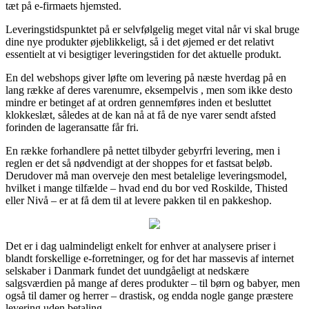
tæt på e-firmaets hjemsted.
Leveringstidspunktet på er selvfølgelig meget vital når vi skal bruge
dine nye produkter øjeblikkeligt, så i det øjemed er det relativt
essentielt at vi besigtiger leveringstiden for det aktuelle produkt.
En del webshops giver løfte om levering på næste hverdag på en
lang række af deres varenumre, eksempelvis , men som ikke desto
mindre er betinget af at ordren gennemføres inden et besluttet
klokkeslæt, således at de kan nå at få de nye varer sendt afsted
forinden de lageransatte får fri.
En række forhandlere på nettet tilbyder gebyrfri levering, men i
reglen er det så nødvendigt at der shoppes for et fastsat beløb.
Derudover må man overveje den mest betalelige leveringsmodel,
hvilket i mange tilfælde – hvad end du bor ved Roskilde, Thisted
eller Nivå – er at få dem til at levere pakken til en pakkeshop.
Det er i dag ualmindeligt enkelt for enhver at analysere priser i
blandt forskellige e-forretninger, og for det har massevis af internet
selskaber i Danmark fundet det uundgåeligt at nedskære
salgsværdien på mange af deres produkter – til børn og babyer, men
også til damer og herrer – drastisk, og endda nogle gange præstere
levering uden betaling.