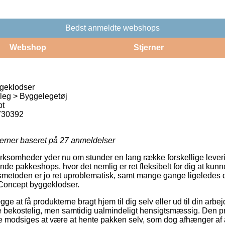
Bedst anmeldte webshops
Webshop
Stjerner
geklodser
leg > Byggelegetøj
pt
730392
jerner baseret på
27
anmeldelser
 virksomheder yder nu om stunder en lang række forskellige leve
de pakkeshops, hvor det nemlig er ret fleksibelt for dig at kun
smetoden er jo ret uproblematisk, samt mange gange ligeledes 
s Concept byggeklodser.
gge at få produkterne bragt hjem til dig selv eller ud til din arb
e bekostelig, men samtidig ualmindeligt hensigtsmæssig. Den pri
 modsiges at være at hente pakken selv, som dog afhænger af a