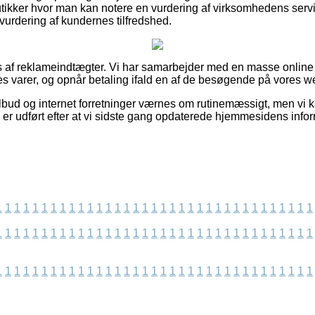
utikker hvor man kan notere en vurdering af virksomhedens se
 vurdering af kundernes tilfredshed.
s af reklameindtægter. Vi har samarbejder med en masse online o
s varer, og opnår betaling ifald en af de besøgende på vores web
bud og internet forretninger værnes om rutinemæssigt, men vi 
 er udført efter at vi sidste gang opdaterede hjemmesidens infor
1
1
1
1
1
1
1
1
1
1
1
1
1
1
1
1
1
1
1
1
1
1
1
1
1
1
1
1
1
1
1
1
1
1
1
1
1
1
1
1
1
1
1
1
1
1
1
1
1
1
1
1
1
1
1
1
1
1
1
1
1
1
1
1
1
1
1
1
1
1
1
1
1
1
1
1
1
1
1
1
1
1
1
1
1
1
1
1
1
1
1
1
1
1
1
1
1
1
1
1
1
1
1
1
1