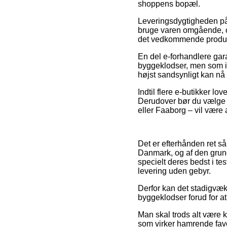
shoppens bopæl.
Leveringsdygtigheden på 
bruge varen omgående, og
det vedkommende produk
En del e-forhandlere gar
byggeklodser, men som imi
højst sandsynligt kan nå 
Indtil flere e-butikker lo
Derudover bør du vælge d
eller Faaborg – vil være a
Det er efterhånden ret så
Danmark, og af den grund
specielt deres bedst i te
levering uden gebyr.
Derfor kan det stadigvæk
byggeklodser forud for at
Man skal trods alt være kl
som virker hamrende favo