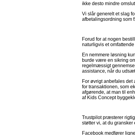
ikke desto mindre omslutt
Vi slår generelt et slag 
afbetalingsordning som fx 
Forud for at nogen besti
naturligvis et omfattende
En nemmere løsning kunn
burde være en sikring om 
regelmæssigt gennemses 
assistance, når du udsætt
For øvrigt anbefales de
for transaktionen, som ek
afgørende, at man til enh
af Kids Concept byggeklo
Trustpilot præsterer rigt
støtter vi, at du gransk
Facebook medfører lignend