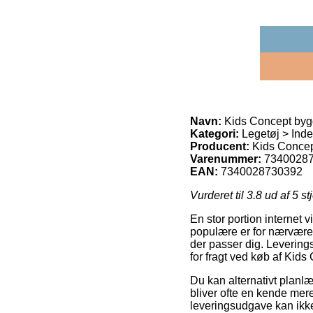
Navn:
Kids Concept byg
Kategori:
Legetøj > Inde
Producent:
Kids Conce
Varenummer:
7340028
EAN:
7340028730392
Vurderet til
3.8
ud af 5 st
En stor portion internet
populære er for nærværen
der passer dig. Levering
for fragt ved køb af Kid
Du kan alternativt planlæ
bliver ofte en kende mer
leveringsudgave kan ikke