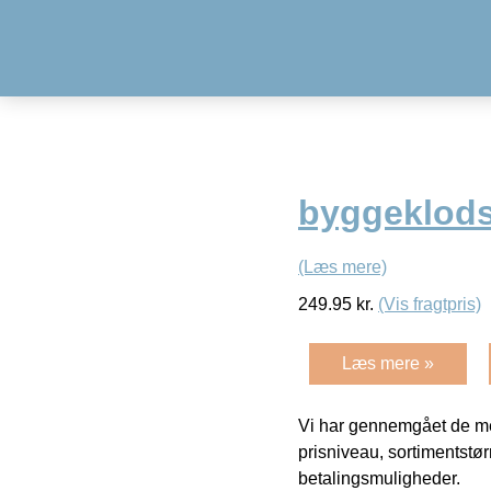
byggeklods
(Læs mere)
249.95
kr.
(Vis fragtpris)
Læs mere »
Vi har gennemgået de mes
prisniveau, sortimentstø
betalingsmuligheder.