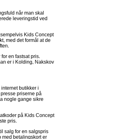
ngsfuld når man skal
erede leveringstid ved
eksempelvis Kids Concept
kt, med det formål at de
ften.
for en fastsat pris.
man er i Kolding, Nakskov
internet butikker i
 presse priserne på
dda nogle gange sikre
abatkoder på Kids Concept
te pris.
il salg for en salgspris
b med betalingskort er