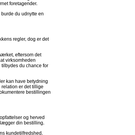
rnet foretagender.
g burde du udnytte en
kens regler, dog er det
ærket, eftersom det
g at virksomheden
tilbydes du chance for
der kan have betydning
lation er det tillige
 dokumentere bestillingen
 opfattelser og herved
ægger din bestilling.
ens kundetilfredshed.