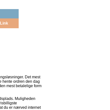
Link
ringsløsninger. Det mest
ne hente ordren den dag
den mest betalelige form
ejdsplads. Muligheden
sbilligste
t du er nærved internet