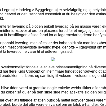
Legetøj > Indeleg > Byggelegetøj er selvfølgelig rigtig betydni
 herved er det i sandhed essentielt at du besigtiger den estim
t.
anterer levering på blot en enkelt hverdag på en masse varer, 
dlertid kræver at ordren placeres forud for et nøjagtigt tidspun
at få bestillingen afsted forud for at lagermedarbejderne har fyra
ver portofri levering, men oftest er det forbeholdt når man indkøber 
en mest prisbevidste leveringstype, der ofte – ligegyldigt om 
t få leveret dine varer til et udleveringssted.
 overkommeligt for os alle at lave prissammenligning på diverse 
 har flere Kids Concept online firmaer fundet det nødvendigt at
st produkter – til børn, og samtidig til voksne – voldsomt, og en
 blive tiden værd at granske nogle enkelte webbutikker efter r
 du køber, så du er på den sikre side med at skaffe sig den billigs
ar over, at i tilfælde af at en butik på nettet udbyder deres varer t
rabel, burde det ofte være en varsel om en falsk e-handler. Kø