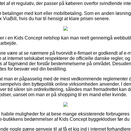
et af et regulativ, der passer på køberen overfor svindlende inte
for betalinger med kort eller mobilbetaling. Som en anden løsnin
ViaBill, hvis du har til hensigt at klare prisen senere.
ller i en Kids Concept netshop kan man reelt gennemgå webbutik
 arbejde.
e være at se nærmere på hvorvidt e-firmaet er godkendt af e-m
at internet selskabet respekterer de officielle danske regler, o
af fagmænd der forstår bestemmelserne på området. Desuden 
es for besvær ved din bestilling.
t at man er påpasselig med de mest vedkommende reglementer 
sempelvis den byttepolitik online virksomheden anvender. I den re
ver tid sikrer sin ordrekvittering, således man fremadrettet kan
dser, uanset om man er på shopping til en mand eller kvinde.
ig habile muligheder for at bese mange eksisterende forbrugeres
er e-butikkens bedømmelser af Kids Concept byggeklodser før du l
e nogle pæne genveje til at få et kig ind i internet forhandler