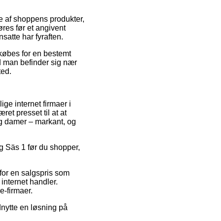
ge af shoppens produkter,
res før et angivent
nsatte har fyraften.
dkøbes for en bestemt
d man befinder sig nær
ted.
lige internet firmaer i
et presset til at at
 og damer – markant, og
ng Säs 1 før du shopper,
 for en salgspris som
internet handler.
e-firmaer.
nytte en løsning på