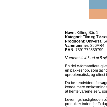
Navn:
Killing Säs 1
Kategori:
Film og TV-ser
Producent:
Universal S
Varenummer:
236AR4
EAN:
7391772339799
Vurderet til
4.6
ud af 5 st
En del e-forhandlere give
en pakkeshop, som gør de
uproblematisk, og oftest 
Du bør endvidere forsøge 
kende mere omkostningsfu
at hente varerne selv, so
Leveringshastigheden på 
produkter inden for få da