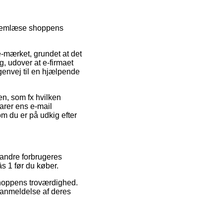
ennemlæse shoppens
e-mærket, grundet at det
g, udover at e-firmaet
genvej til en hjælpende
en, som fx hvilken
varer ens e-mail
om du er på udkig efter
 andre forbrugeres
äs 1 før du køber.
shoppens troværdighed.
 anmeldelse af deres