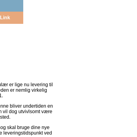
Link
r er lige nu levering til
den er nemlig virkelig
1.
enne bliver undertiden en
 vil dog utvivlsomt være
sted.
 og skal bruge dine nye
de leveringstidspunkt ved