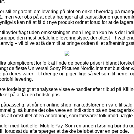
t.
er stiller garanti om levering på blot en enkelt hverdag på man
1, men vær obs på at det afhænger af at transaktionen gennemfø
nligvis kan nå at få dit nye produkt ordnet forud for at de lagera
t tilbyder fragt uden omkostninger, men i reglen kun hvis der in
nuppe den mest betalelige leveringstype, der oftest – hvad en
emvig – vil blive at få dem til at bringe ordren til et afhentningss
tra ukompliceret for folk at finde de bedste priser i blandt forskel
ngt de fleste Universal Sony Pictures Nordic internet butikker vær
på deres varer – til drenge og piger, lige så vel som til herrer
rtofri levering.
re fordelagtigt at analysere visse e-handler efter tilbud på Killi
ker på at få den bedste pris.
 påpasselig, at når en online shop markedsfører en vare til salg
mmelig, så kunne det ofte være en indikation på en bedragerisk 
ods alt omsluttet af en anordning, som forsvarer folk imod uægte 
ndler med kort eller MobilePay. Som en anden løsning bør du ud
Bill, forudsat du efterspørger at dække beløbet over en periode.