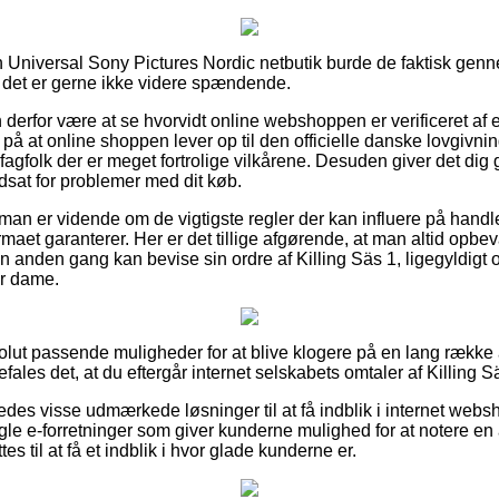
en Universal Sony Pictures Nordic netbutik burde de faktisk g
 det er gerne ikke videre spændende.
erfor være at se hvorvidt online webshoppen er verificeret af 
på at online shoppen lever op til den officielle danske lovgivnin
agfolk der er meget fortrolige vilkårene. Desuden giver det dig 
dsat for problemer med dit køb.
 man er vidende om de vigtigste regler der kan influere på handl
irmaet garanterer. Her er det tillige afgørende, at man altid opbe
n anden gang kan bevise sin ordre af Killing Säs 1, ligegyldigt 
er dame.
bsolut passende muligheder for at blive klogere på en lang række
fales det, at du eftergår internet selskabets omtaler af Killing S
des visse udmærkede løsninger til at få indblik i internet web
le e-forretninger som giver kunderne mulighed for at notere en
tes til at få et indblik i hvor glade kunderne er.