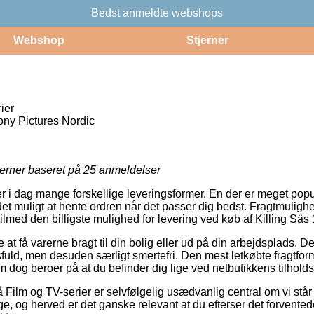
Bedst anmeldte webshops
Webshop
Stjerner
ier
ony Pictures Nordic
jerner baseret på
25
anmeldelser
r i dag mange forskellige leveringsformer. En der er meget populæ
t muligt at hente ordren når det passer dig bedst. Fragtmulighe
tilmed den billigste mulighed for levering ved køb af Killing Säs 
at få varerne bragt til din bolig eller ud på din arbejdsplads. D
ld, men desuden særligt smertefri. Den mest letkøbte fragtform
m dog beroer på at du befinder dig lige ved netbutikkens tilholds
Film og TV-serier er selvfølgelig usædvanlig central om vi står
ge, og herved er det ganske relevant at du efterser det forvente