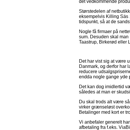
det vedkommende produk
Størstedelen af netbutikk
eksempelvis Killing Säs 
tidspunkt, så at de sandsy
Nogle få firmaer på nette
sum. Desuden skal man s
Taastrup, Birkerød eller L
Det har vist sig at være ul
Danmark, og derfor har la
reducere udsalgspriserne 
endda nogle gange yde po
Det kan dog imidlertid væ
således at man er skudsik
Du skal trods alt være så
virker grænseløst overko
Betalinger med kort er tr
Vi anbefaler generelt ha
afbetaling fra f.eks. Via