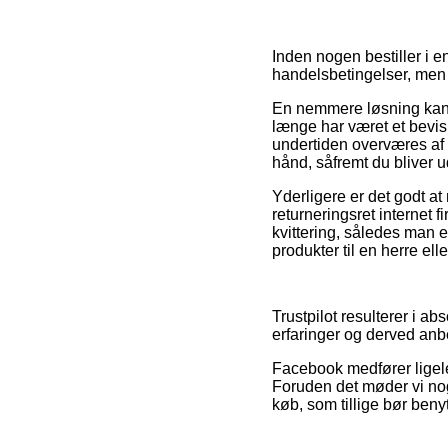
Inden nogen bestiller i 
handelsbetingelser, men
En nemmere løsning kan d
længe har været et bevis 
undertiden overværes af f
hånd, såfremt du bliver u
Yderligere er det godt at
returneringsret internet f
kvittering, således man e
produkter til en herre ell
Trustpilot resulterer i a
erfaringer og derved anbe
Facebook medfører ligele
Foruden det møder vi nog
køb, som tillige bør benyt