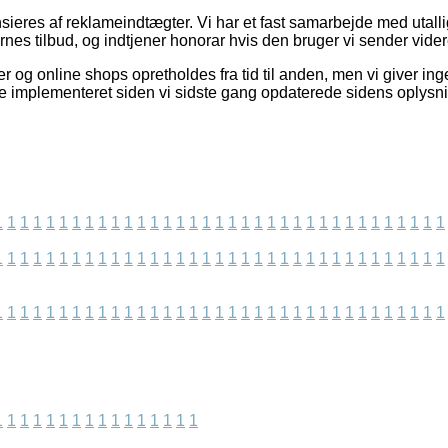
eres af reklameindtægter. Vi har et fast samarbejde med utalli
es tilbud, og indtjener honorar hvis den bruger vi sender vider
 og online shops opretholdes fra tid til anden, men vi giver in
e implementeret siden vi sidste gang opdaterede sidens oplysni
1
1
1
1
1
1
1
1
1
1
1
1
1
1
1
1
1
1
1
1
1
1
1
1
1
1
1
1
1
1
1
1
1
1
1
1
1
1
1
1
1
1
1
1
1
1
1
1
1
1
1
1
1
1
1
1
1
1
1
1
1
1
1
1
1
1
1
1
1
1
1
1
1
1
1
1
1
1
1
1
1
1
1
1
1
1
1
1
1
1
1
1
1
1
1
1
1
1
1
1
1
1
1
1
1
1
1
1
1
1
1
1
1
1
1
1
1
1
1
1
1