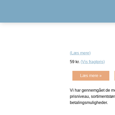
(Læs mere)
59
kr.
(Vis fragtpris)
Læs mere »
Vi har gennemgået de mes
prisniveau, sortimentstø
betalingsmuligheder.