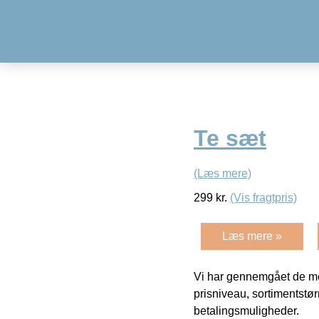
Te sæt
(Læs mere)
299
kr.
(Vis fragtpris)
Læs mere »
Vi har gennemgået de mes
prisniveau, sortimentstø
betalingsmuligheder.