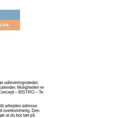
Link
age udleveringssteder,
n kalender. Muligheden er
s Concept – BISTRO – Te
dit arbejdes adresse.
rad overkommelig. Den
ør at du bor tæt på