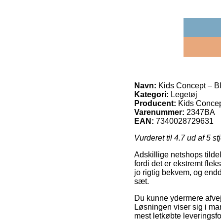
Navn:
Kids Concept – B
Kategori:
Legetøj
Producent:
Kids Conce
Varenummer:
2347BA
EAN:
7340028729631
Vurderet til
4.7
ud af 5 st
Adskillige netshops tilde
fordi det er ekstremt fle
jo rigtig bekvem, og en
sæt.
Du kunne ydermere afveje 
Løsningen viser sig i ma
mest letkøbte leveringsf