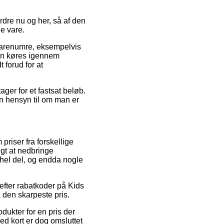
rdre nu og her, så af den
e vare.
 varenumre, eksempelvis
gen køres igennem
 forud for at
ager for et fastsat beløb.
n hensyn til om man er
priser fra forskellige
gt at nedbringe
 hel del, og endda nogle
efter rabatkoder på Kids
 den skarpeste pris.
dukter for en pris der
ed kort er dog omsluttet