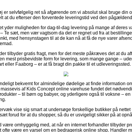
.
 er selvfølgelig ret så afgørende om vi absolut skal bruge din o
elt at du efterser den forventede leveringstid ved den pågældend
tet yder muligheden for dag-til-dag levering på mange af deres
 Te sæt, men vær vagtsom da det er regnet ud fra at bestillin
unkt, med hensynstagen til at de kan nå at få de nye varer afsendt
jemad.
er tilbyder gratis fragt, men for det meste påkræves det at du aft
en mest prisbevidste form for levering, som mange gange – ude
t eller Faaborg – er at få bragt din pakke til et udleveringssted.
deligt bekvemt for almindelige dødelige at finde information om 
 massevis af Kids Concept online varehuse fundet det nødvendi
odukter – til børn og babyer, og yderligere også til voksne – en
ing.
rvæk vise sig smart at undersøge forskellige butikker på nettet 
t forud for at du shopper, så du er usvigeligt sikker på at opnå
være omhyggelig med, at når en internet forhandler tilbyder pro
 det ofte være en varsel om en bedragerisk online shop. Handler m