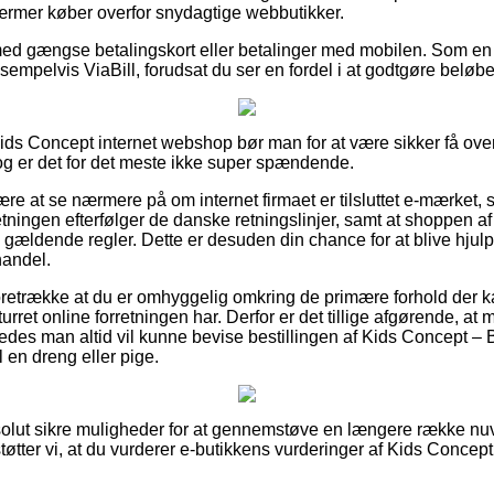
ærmer køber overfor snydagtige webbutikker.
 med gængse betalingskort eller betalinger med mobilen. Som e
sempelvis ViaBill, forudsat du ser en fordel i at godtgøre beløbe
Kids Concept internet webshop bør man for at være sikker få ov
dog er det for det meste ikke super spændende.
re at se nærmere på om internet firmaet er tilsluttet e-mærket, 
etningen efterfølger de danske retningslinjer, samt at shoppen af o
e gældende regler. Dette er desuden din chance for at blive hjulpe
handel.
oretrække at du er omhyggelig omkring de primære forhold der kan
urret online forretningen har. Derfor er det tillige afgørende, at
ledes man altid vil kunne bevise bestillingen af Kids Concept 
l en dreng eller pige.
absolut sikre muligheder for at gennemstøve en længere række 
øtter vi, at du vurderer e-butikkens vurderinger af Kids Concep