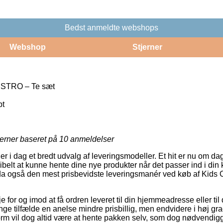
Bedst anmeldte webshops
Webshop
Stjerner
ISTRO – Te sæt
pt
jerner baseret på
10
anmeldelser
ler i dag et bredt udvalg af leveringsmodeller. Et hit er nu om d
ksibelt at kunne hente dine nye produkter når det passer ind i di
dda også den mest prisbevidste leveringsmanér ved køb af Kid
for og imod at få ordren leveret til din hjemmeadresse eller til 
nge tilfælde en anelse mindre prisbillig, men endvidere i høj g
orm vil dog altid være at hente pakken selv, som dog nødvendigg