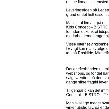
online firmaets hjemsted
Leveringstiden på Legetøj
grund er det helt essenti
Masser af firmaer på net
Kids Concept – BISTRO –
forinden et konkret tidsp
medarbejderne drager h
Visse internet virksomhed
I øvrigt kan man vælge d
tæt på Roskilde, Middelfar
Det er efterhånden ualmin
webshops, og for det har
salgsværdien på deres pr
gange sikre fragtfri lever
Til gengæld kan det imme
Concept – BISTRO – Te sæ
Man skal lige meget hvad 
virker utrolig lav, så er