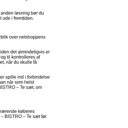
n anden løsning bør du
t ude i fremtiden.
erblik over netshoppens
siden det almindeligvis er
g til kontrolleres af
t, når du skulle få
 spille ind i forbindelse
 man når som helst
– BISTRO – Te sæt, om
nuværende køberes
t – BISTRO – Te sæt før