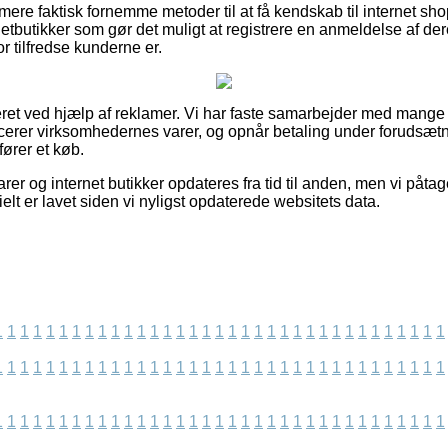
re faktisk fornemme metoder til at få kendskab til internet sh
etbutikker som gør det muligt at registrere en anmeldelse af der
or tilfredse kunderne er.
eret ved hjælp af reklamer. Vi har faste samarbejder med mange 
cerer virksomhedernes varer, og opnår betaling under forudsæt
ører et køb.
r og internet butikker opdateres fra tid til anden, men vi påtage
ielt er lavet siden vi nyligst opdaterede websitets data.
1
1
1
1
1
1
1
1
1
1
1
1
1
1
1
1
1
1
1
1
1
1
1
1
1
1
1
1
1
1
1
1
1
1
1
1
1
1
1
1
1
1
1
1
1
1
1
1
1
1
1
1
1
1
1
1
1
1
1
1
1
1
1
1
1
1
1
1
1
1
1
1
1
1
1
1
1
1
1
1
1
1
1
1
1
1
1
1
1
1
1
1
1
1
1
1
1
1
1
1
1
1
1
1
1