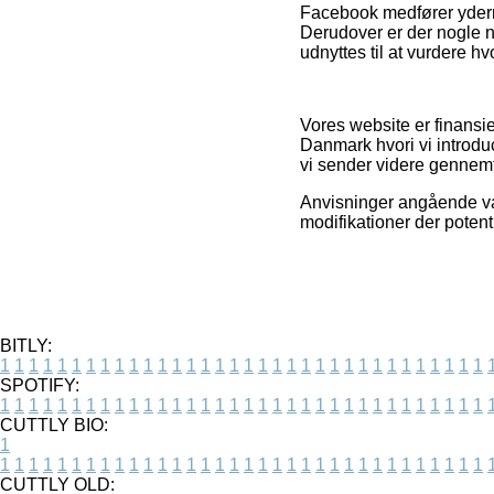
Facebook medfører yderme
Derudover er der nogle n
udnyttes til at vurdere hv
Vores website er finansi
Danmark hvori vi introdu
vi sender videre gennemf
Anvisninger angående vare
modifikationer der potent
BITLY:
1
1
1
1
1
1
1
1
1
1
1
1
1
1
1
1
1
1
1
1
1
1
1
1
1
1
1
1
1
1
1
1
1
1
SPOTIFY:
1
1
1
1
1
1
1
1
1
1
1
1
1
1
1
1
1
1
1
1
1
1
1
1
1
1
1
1
1
1
1
1
1
1
CUTTLY BIO:
1
1
1
1
1
1
1
1
1
1
1
1
1
1
1
1
1
1
1
1
1
1
1
1
1
1
1
1
1
1
1
1
1
1
1
CUTTLY OLD: