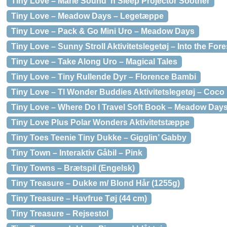
Tiny Love – Marie Sound ‘n Sleep Projector Soother
Tiny Love – Meadow Days – Legetæppe
Tiny Love – Pack & Go Mini Uro – Meadow Days
Tiny Love – Sunny Stroll Aktivitetslegetøj – Into the Fore
Tiny Love – Take Along Uro – Magical Tales
Tiny Love – Tiny Rullende Dyr – Florence Bambi
Tiny Love – Tl Wonder Buddies Aktivitetslegetøj – Coco
Tiny Love – Where Do I Travel Soft Book – Meadow Day
Tiny Love Plus Polar Wonders Aktivitetstæppe
Tiny Toes Teenie Tiny Dukke – Gigglin’ Gabby
Tiny Town – Interaktiv Gåbil – Pink
Tiny Towns – Brætspil (Engelsk)
Tiny Treasure – Dukke m/ Blond Hår (1255g)
Tiny Treasure – Havfrue Tøj (44 cm)
Tiny Treasure – Rejsestol