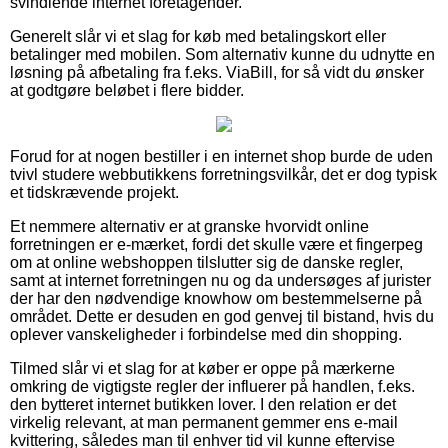
svindlende internet foretagender.
Generelt slår vi et slag for køb med betalingskort eller
betalinger med mobilen. Som alternativ kunne du udnytte en
løsning på afbetaling fra f.eks. ViaBill, for så vidt du ønsker
at godtgøre beløbet i flere bidder.
Forud for at nogen bestiller i en internet shop burde de uden
tvivl studere webbutikkens forretningsvilkår, det er dog typisk
et tidskrævende projekt.
Et nemmere alternativ er at granske hvorvidt online
forretningen er e-mærket, fordi det skulle være et fingerpeg
om at online webshoppen tilslutter sig de danske regler,
samt at internet forretningen nu og da undersøges af jurister
der har den nødvendige knowhow om bestemmelserne på
området. Dette er desuden en god genvej til bistand, hvis du
oplever vanskeligheder i forbindelse med din shopping.
Tilmed slår vi et slag for at køber er oppe på mærkerne
omkring de vigtigste regler der influerer på handlen, f.eks.
den bytteret internet butikken lover. I den relation er det
virkelig relevant, at man permanent gemmer ens e-mail
kvittering, således man til enhver tid vil kunne eftervise