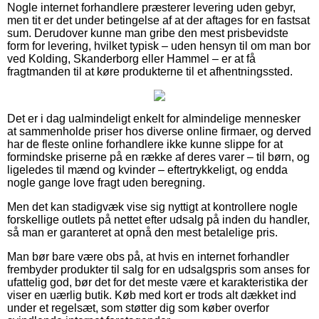
Nogle internet forhandlere præsterer levering uden gebyr,
men tit er det under betingelse af at der aftages for en fastsat
sum. Derudover kunne man gribe den mest prisbevidste
form for levering, hvilket typisk – uden hensyn til om man bor
ved Kolding, Skanderborg eller Hammel – er at få
fragtmanden til at køre produkterne til et afhentningssted.
Det er i dag ualmindeligt enkelt for almindelige mennesker
at sammenholde priser hos diverse online firmaer, og derved
har de fleste online forhandlere ikke kunne slippe for at
formindske priserne på en række af deres varer – til børn, og
ligeledes til mænd og kvinder – eftertrykkeligt, og endda
nogle gange love fragt uden beregning.
Men det kan stadigvæk vise sig nyttigt at kontrollere nogle
forskellige outlets på nettet efter udsalg på inden du handler,
så man er garanteret at opnå den mest betalelige pris.
Man bør bare være obs på, at hvis en internet forhandler
frembyder produkter til salg for en udsalgspris som anses for
ufattelig god, bør det for det meste være et karakteristika der
viser en uærlig butik. Køb med kort er trods alt dækket ind
under et regelsæt, som støtter dig som køber overfor