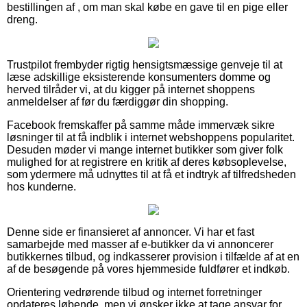
bestillingen af , om man skal købe en gave til en pige eller
dreng.
Trustpilot frembyder rigtig hensigtsmæssige genveje til at
læse adskillige eksisterende konsumenters domme og
herved tilråder vi, at du kigger på internet shoppens
anmeldelser af før du færdiggør din shopping.
Facebook fremskaffer på samme måde immervæk sikre
løsninger til at få indblik i internet webshoppens popularitet.
Desuden møder vi mange internet butikker som giver folk
mulighed for at registrere en kritik af deres købsoplevelse,
som ydermere må udnyttes til at få et indtryk af tilfredsheden
hos kunderne.
Denne side er finansieret af annoncer. Vi har et fast
samarbejde med masser af e-butikker da vi annoncerer
butikkernes tilbud, og indkasserer provision i tilfælde af at en
af de besøgende på vores hjemmeside fuldfører et indkøb.
Orientering vedrørende tilbud og internet forretninger
opdateres løbende, men vi ønsker ikke at tage ansvar for