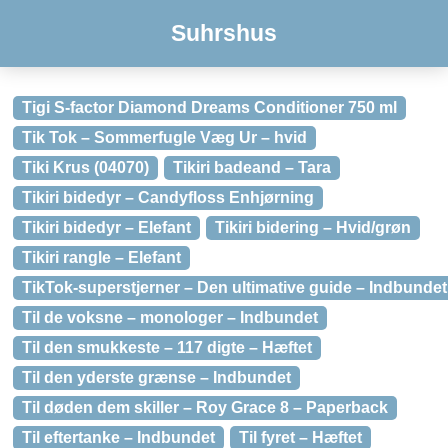
Suhrshus
Tigi S-factor Diamond Dreams Conditioner 750 ml
Tik Tok – Sommerfugle Væg Ur – hvid
Tiki Krus (04070)
Tikiri badeand – Tara
Tikiri bidedyr – Candyfloss Enhjørning
Tikiri bidedyr – Elefant
Tikiri bidering – Hvid/grøn
Tikiri rangle – Elefant
TikTok-superstjerner – Den ultimative guide – Indbundet
Til de voksne – monologer – Indbundet
Til den smukkeste – 117 digte – Hæftet
Til den yderste grænse – Indbundet
Til døden dem skiller – Roy Grace 8 – Paperback
Til eftertanke – Indbundet
Til fyret – Hæftet