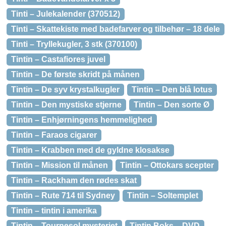
Tinti – Julekalender (370512)
Tinti – Skattekiste med badefarver og tilbehør – 18 dele
Tinti – Tryllekugler, 3 stk (370100)
Tintin – Castafiores juvel
Tintin – De første skridt på månen
Tintin – De syv krystalkugler
Tintin – Den blå lotus
Tintin – Den mystiske stjerne
Tintin – Den sorte Ø
Tintin – Enhjørningens hemmelighed
Tintin – Faraos cigarer
Tintin – Krabben med de gyldne klosakse
Tintin – Mission til månen
Tintin – Ottokars scepter
Tintin – Rackham den rødes skat
Tintin – Rute 714 til Sydney
Tintin – Soltemplet
Tintin – tintin i amerika
Tintin – Tournesol mysteriet
Tintin Boks – DVD