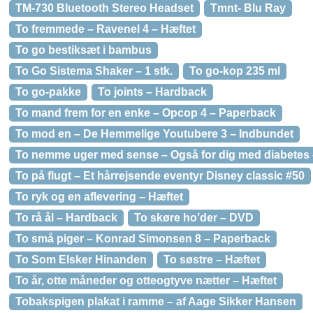
TM-730 Bluetooth Stereo Headset
Tmnt- Blu Ray
To fremmede – Ravenel 4 – Hæftet
To go bestiksæt i bambus
To Go Sistema Shaker – 1 stk.
To go-kop 235 ml
To go-pakke
To joints – Hardback
To mand frem for en enke – Opcop 4 – Paperback
To mod en – De Hemmelige Youtubere 3 – Indbundet
To nemme uger med sense – Også for dig med diabetes 
To på flugt – Et hårrejsende eventyr Disney classic #50
To ryk og en aflevering – Hæftet
To rå ål – Hardback
To skøre ho’der – DVD
To små piger – Konrad Simonsen 8 – Paperback
To Som Elsker Hinanden
To søstre – Hæftet
To år, otte måneder og otteogtyve nætter – Hæftet
Tobakspigen plakat i ramme – af Aage Sikker Hansen