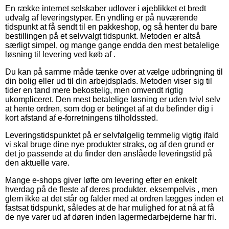
En række internet selskaber udlover i øjeblikket et bredt
udvalg af leveringstyper. En yndling er på nuværende
tidspunkt at få sendt til en pakkeshop, og så henter du bare
bestillingen på et selvvalgt tidspunkt. Metoden er altså
særligt simpel, og mange gange endda den mest betalelige
løsning til levering ved køb af .
Du kan på samme måde tænke over at vælge udbringning til
din bolig eller ud til din arbejdsplads. Metoden viser sig til
tider en tand mere bekostelig, men omvendt rigtig
ukompliceret. Den mest betalelige løsning er uden tvivl selv
at hente ordren, som dog er betinget af at du befinder dig i
kort afstand af e-forretningens tilholdssted.
Leveringstidspunktet på er selvfølgelig temmelig vigtig ifald
vi skal bruge dine nye produkter straks, og af den grund er
det jo passende at du finder den anslåede leveringstid på
den aktuelle vare.
Mange e-shops giver løfte om levering efter en enkelt
hverdag på de fleste af deres produkter, eksempelvis , men
glem ikke at det står og falder med at ordren lægges inden et
fastsat tidspunkt, således at de har mulighed for at nå at få
de nye varer ud af døren inden lagermedarbejderne har fri.