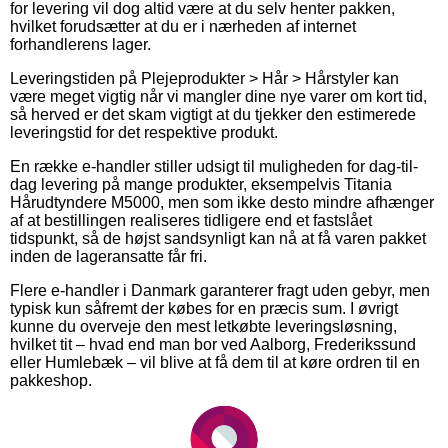
for levering vil dog altid være at du selv henter pakken,
hvilket forudsætter at du er i nærheden af internet
forhandlerens lager.
Leveringstiden på Plejeprodukter > Hår > Hårstyler kan
være meget vigtig når vi mangler dine nye varer om kort tid,
så herved er det skam vigtigt at du tjekker den estimerede
leveringstid for det respektive produkt.
En række e-handler stiller udsigt til muligheden for dag-til-
dag levering på mange produkter, eksempelvis Titania
Hårudtyndere M5000, men som ikke desto mindre afhænger
af at bestillingen realiseres tidligere end et fastslået
tidspunkt, så de højst sandsynligt kan nå at få varen pakket
inden de lageransatte får fri.
Flere e-handler i Danmark garanterer fragt uden gebyr, men
typisk kun såfremt der købes for en præcis sum. I øvrigt
kunne du overveje den mest letkøbte leveringsløsning,
hvilket tit – hvad end man bor ved Aalborg, Frederikssund
eller Humlebæk – vil blive at få dem til at køre ordren til en
pakkeshop.