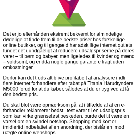
Det er jo efterhånden ekstremt bekvemt for almindelige
dødelige at finde frem til de bedste priser hos forskellige
online butikker, og til gengæld har adskillige internet outlets
fundet det uundgåeligt at reducere udsalgspriserne på deres
varer – til børn og babyer, men ligeledes til kvinder og mænd
– voldsomt, og endda nogle gange garantere fragt uden
omkostninger.
Derfor kan det trods alt blive profitabelt at analysere indtil
flere internet forhandlere efter rabat på Titania Hårudtyndere
M5000 forud for at du køber, således at du er tryg ved at få
den bedste pris.
Du skal blot være opmærksom på, at i tilfælde af at en e-
forhandler reklamerer bedst i test varer til en udsalgspris
som kan virke grænseløst beskeden, burde det tit være en
varsel om en svindel netshop. Shopping med kort er
imidlertid indbefattet af en anordning, der bistår en imod
uægte online webshops.