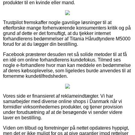
produkter til en kvinde eller mand.
Trustpilot fremskaffer nogle gavnlige løsninger til at
efterforske mange forhenværende konsumenters kritik og på
grund af dette er det fornuftigt, at du tjekker internet
forhandlerens bedømmelser af Titania Hårudtyndere M5000
forud for at du lægger din bestilling.
Facebook præsterer desuden ret så solide metoder til at få
en idé om online forhandlerens kundefokus. Tilmed ses
nogle e-forhandlere hvor man kan meddele en bedømmelse
af deres købsoplevelse, som ligeledes burde anvendes til at
fornemme kundetilfredsheden.
Vores side er finansieret af reklameindtægter. Vi har
samarbejder med diverse online shops i Danmark når vi
formidler virksomhedernes produkter, og tjener provision
under forudsætning af at de besøgende vi sender videre
laver en bestilling.
Viden om tilbud og forretninger på nettet opdateres hyppigt,
men det er ikke muligt for os at give garantier imod rettelser