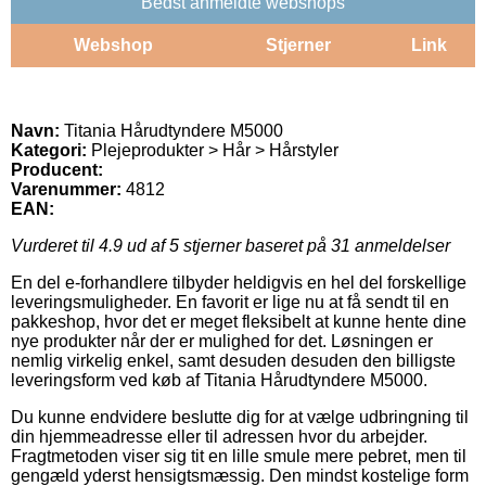
Bedst anmeldte webshops
Webshop
Stjerner
Link
Navn:
Titania Hårudtyndere M5000
Kategori:
Plejeprodukter > Hår > Hårstyler
Producent:
Varenummer:
4812
EAN:
Vurderet til
4.9
ud af 5 stjerner baseret på
31
anmeldelser
En del e-forhandlere tilbyder heldigvis en hel del forskellige
leveringsmuligheder. En favorit er lige nu at få sendt til en
pakkeshop, hvor det er meget fleksibelt at kunne hente dine
nye produkter når der er mulighed for det. Løsningen er
nemlig virkelig enkel, samt desuden desuden den billigste
leveringsform ved køb af Titania Hårudtyndere M5000.
Du kunne endvidere beslutte dig for at vælge udbringning til
din hjemmeadresse eller til adressen hvor du arbejder.
Fragtmetoden viser sig tit en lille smule mere pebret, men til
gengæld yderst hensigtsmæssig. Den mindst kostelige form