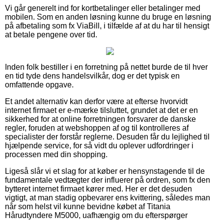
Vi går generelt ind for kortbetalinger eller betalinger med
mobilen. Som en anden løsning kunne du bruge en løsning
på afbetaling som fx ViaBill, i tilfælde af at du har til hensigt
at betale pengene over tid.
Inden folk bestiller i en forretning på nettet burde de til hver
en tid tyde dens handelsvilkår, dog er det typisk en
omfattende opgave.
Et andet alternativ kan derfor være at efterse hvorvidt
internet firmaet er e-mærke tilsluttet, grundet at det er en
sikkerhed for at online forretningen forsvarer de danske
regler, foruden at webshoppen af og til kontrolleres af
specialister der forstår reglerne. Desuden får du lejlighed til
hjælpende service, for så vidt du oplever udfordringer i
processen med din shopping.
Ligeså slår vi et slag for at køber er hensynstagende til de
fundamentale vedtægter der influerer på ordren, som fx den
bytteret internet firmaet kører med. Her er det desuden
vigtigt, at man stadig opbevarer ens kvittering, således man
når som helst vil kunne bevidne købet af Titania
Hårudtyndere M5000, uafhængig om du efterspørger