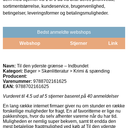
sortimentstørrelse, kundeservice, brugervenlighed,
betingelser, leveringsformer og betalingsmuligheder.
Bedst anmeldte webshops
Webshop
Stjerner
Link
Navn:
Til den yderste grænse – Indbundet
Kategori:
Bøger > Skønlitteratur > Krimi & spænding
Producent:
Varenummer:
9788702161625
EAN:
9788702161625
Vurderet til
4.5
ud af 5 stjerner baseret på
40
anmeldelser
En lang række internet firmaer giver nu om stunder en række
forskellige muligheder for fragt. En af favoritterne er lige nu
pakkeshops, hvor du selv afhenter varerne når du har tid.
Muligheden er nemlig super bekvem, samt tit endda den
mest betalelige fragtmulighed ved køb af Til den yderste