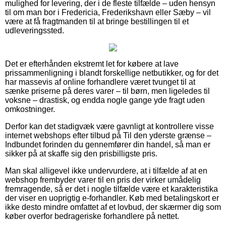
mulighed for levering, der i de fleste tilfælde – uden hensyn
til om man bor i Fredericia, Frederikshavn eller Sæby – vil
være at få fragtmanden til at bringe bestillingen til et
udleveringssted.
Det er efterhånden ekstremt let for købere at lave
prissammenligning i blandt forskellige netbutikker, og for det
har massevis af online forhandlere været tvunget til at
sænke priserne på deres varer – til børn, men ligeledes til
voksne – drastisk, og endda nogle gange yde fragt uden
omkostninger.
Derfor kan det stadigvæk være gavnligt at kontrollere visse
internet webshops efter tilbud på Til den yderste grænse –
Indbundet forinden du gennemfører din handel, så man er
sikker på at skaffe sig den prisbilligste pris.
Man skal alligevel ikke undervurdere, at i tilfælde af at en
webshop frembyder varer til en pris der virker umådelig
fremragende, så er det i nogle tilfælde være et karakteristika
der viser en uoprigtig e-forhandler. Køb med betalingskort er
ikke desto mindre omfattet af et lovbud, der skærmer dig som
køber overfor bedrageriske forhandlere på nettet.