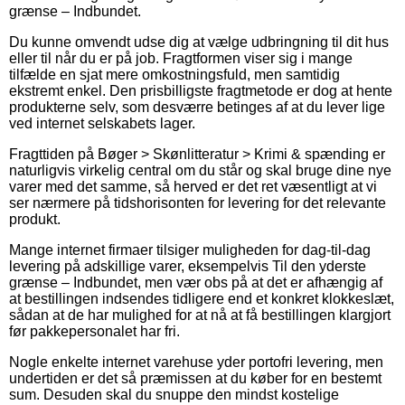
grænse – Indbundet.
Du kunne omvendt udse dig at vælge udbringning til dit hus
eller til når du er på job. Fragtformen viser sig i mange
tilfælde en sjat mere omkostningsfuld, men samtidig
ekstremt enkel. Den prisbilligste fragtmetode er dog at hente
produkterne selv, som desværre betinges af at du lever lige
ved internet selskabets lager.
Fragttiden på Bøger > Skønlitteratur > Krimi & spænding er
naturligvis virkelig central om du står og skal bruge dine nye
varer med det samme, så herved er det ret væsentligt at vi
ser nærmere på tidshorisonten for levering for det relevante
produkt.
Mange internet firmaer tilsiger muligheden for dag-til-dag
levering på adskillige varer, eksempelvis Til den yderste
grænse – Indbundet, men vær obs på at det er afhængig af
at bestillingen indsendes tidligere end et konkret klokkeslæt,
sådan at de har mulighed for at nå at få bestillingen klargjort
før pakkepersonalet har fri.
Nogle enkelte internet varehuse yder portofri levering, men
undertiden er det så præmissen at du køber for en bestemt
sum. Desuden skal du snuppe den mindst kostelige