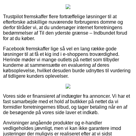
Trustpilot fremskaffer flere fortræffelige løsninger til at
efterforske adskillige nuværende forbrugeres domme og
derfor tilråder vi, at du undersøger internet forretningens
bedømmelser af Til den yderste grænse – Indbundet forud
for at du køber.
Facebook fremskaffer lige så vel en lang række gode
løsninger til at få et kig ind i e-shoppens troværdighed.
Herinde møder vi mange outlets på nettet som tilbyder
kunderne at sammensætte en evaluering af deres
købsoplevelse, hvilket desuden burde udnyttes til vurdering
af tidligere kunders oplevelser.
Vores side er finansieret af indtægter fra annoncer. Vi har et
fast samarbejde med et hold af butikker på nettet da vi
formidler forretningernes tilbud, og tager betaling når en af
de besøgende på vores side laver et indkøb.
Anvisninger angående produkter og e-handler
vedligeholdes jævnligt, men vi kan ikke garantere imod
justeringer der muligvis er realiseret efter at vi sidst