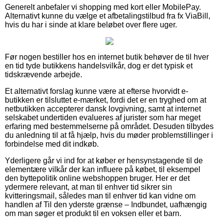
Generelt anbefaler vi shopping med kort eller MobilePay.
Alternativt kunne du vælge et afbetalingstilbud fra fx ViaBill,
hvis du har i sinde at klare beløbet over flere uger.
Før nogen bestiller hos en internet butik behøver de til hver
en tid tyde butikkens handelsvilkår, dog er det typisk et
tidskrævende arbejde.
Et alternativt forslag kunne være at efterse hvorvidt e-
butikken er tilsluttet e-mærket, fordi det er en tryghed om at
netbutikken accepterer dansk lovgivning, samt at internet
selskabet undertiden evalueres af jurister som har meget
erfaring med bestemmelserne på området. Desuden tilbydes
du anledning til at få hjælp, hvis du møder problemstillinger i
forbindelse med dit indkøb.
Yderligere går vi ind for at køber er hensynstagende til de
elementære vilkår der kan influere på købet, til eksempel
den byttepolitik online webshoppen bruger. Her er det
ydermere relevant, at man til enhver tid sikrer sin
kvitteringsmail, således man til enhver tid kan vidne om
handlen af Til den yderste grænse – Indbundet, uafhængig
om man søger et produkt til en voksen eller et barn.