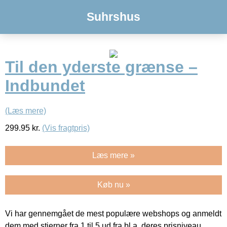
Suhrshus
Til den yderste grænse –
Indbundet
(Læs mere)
299.95
kr.
(Vis fragtpris)
Læs mere »
Køb nu »
Vi har gennemgået de mest populære webshops og anmeldt
dem med stjerner fra 1 til 5 ud fra bl.a. deres prisniveau,