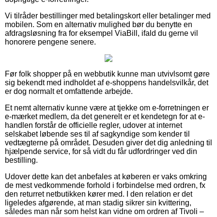
Vi tilråder bestillinger med betalingskort eller betalinger med
mobilen. Som en alternativ mulighed bør du benytte en
afdragsløsning fra for eksempel ViaBill, ifald du gerne vil
honorere pengene senere.
Før folk shopper på en webbutik kunne man utvivlsomt gøre
sig bekendt med indholdet af e-shoppens handelsvilkår, det
er dog normalt et omfattende arbejde.
Et nemt alternativ kunne være at tjekke om e-forretningen er
e-mærket medlem, da det generelt er et kendetegn for at e-
handlen forstår de officielle regler, udover at internet
selskabet løbende ses til af sagkyndige som kender til
vedtægterne på området. Desuden giver det dig anledning til
hjælpende service, for så vidt du får udfordringer ved din
bestilling.
Udover dette kan det anbefales at køberen er vaks omkring
de mest vedkommende forhold i forbindelse med ordren, fx
den returret netbutikken kører med. I den relation er det
ligeledes afgørende, at man stadig sikrer sin kvittering,
således man når som helst kan vidne om ordren af Tivoli –