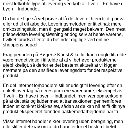
mest letkøbte type af levering ved køb af Tivoli – En have i
byen – Indbundet.
Du burde lige så vel prøve at få det leveret hjem til dig privat
eller ud til dit arbejde. Leveringsmetoden er tit et hak mere
omkostningsfuld, men til gengæld meget bekvem. Den mest
prisbevidste leveringsløsning er dog selv at hente varerne,
hvilket forudsætter at du befinder dig lige ved online
shoppens bopæl.
Fragtperioden på Bøger > Kunst & kultur kan i nogle tilfælde
være meget vigtig i tilfælde af at vi behøver produkterne
øjeblikkeligt, så derfor er det bestemt aktuelt at vi kigger
nærmere på den anslåede leveringsdato for det respektive
produkt.
En del internet forhandlere stiller udsigt til levering efter en
enkelt hverdag på deres primære varenumre, eksempelvis
Tivoli – En have i byen – Indbundet, men vær opmærksom
på at det står og falder med at transaktionen gennemføres
inden et konkret klokkeslæt, sådan at de kan nå at få dit nye
produkt ekspederet forinden pakkemedarbejderne har fri.
Visse internet handler sikrer levering uden beregning, men
ofte stiller det krav om at du handler for et bestemt beløb.