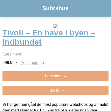
Suhrshus
Tivoli – En have i byen –
Indbundet
(Læs mere)
299.95
kr.
(Vis fragtpris)
Læs mere »
Køb nu »
Vi har gennemgået de mest populære webshops og anmeldt
dem med stjerner fra 1 til 5 ud fra bl.a. deres prisniveau,