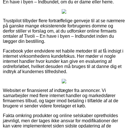
En have i byen – Indbundet, om du er dame eller herre.
Trustpilot tilbyder flere fortræffelige genveje til at se nærmere
på ganske mange eksisterende forbrugeres domme og
derfor stiller vi forslag om, at du udforsker online firmaets
omtaler af Tivoli – En have i byen – Indbundet inden du
lægger din bestilling.
Facebook yder endvidere ret habile metoder til at få indsigt i
internet virksomhedens kundefokus. Her møder vi nogle
internet handler hvor kunder kan give en evaluering af
ordreforløbet, hvilket desuden må bruges til at danne dig et
indtryk af kundernes tilfredshed.
Websitet er finansieret af indtægter fra annoncer. Vi
samarbejder med flere internet handler og markedsfører
firmaernes tilbud, og tager imod betaling i tilfælde af at de
brugere vi sender videre foretager et køb.
Fakta omkring produkter og online selskaber opretholdes
jævnligt, men der tages ikke ansvar for modifikationer der
kan være implementeret siden sidste opdatering af de