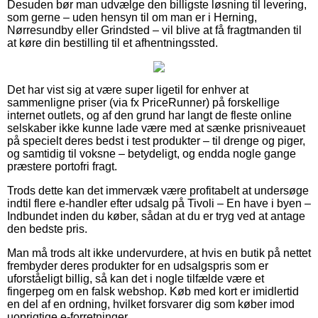
Desuden bør man udvælge den billigste løsning til levering,
som gerne – uden hensyn til om man er i Herning,
Nørresundby eller Grindsted – vil blive at få fragtmanden til
at køre din bestilling til et afhentningssted.
Det har vist sig at være super ligetil for enhver at
sammenligne priser (via fx PriceRunner) på forskellige
internet outlets, og af den grund har langt de fleste online
selskaber ikke kunne lade være med at sænke prisniveauet
på specielt deres bedst i test produkter – til drenge og piger,
og samtidig til voksne – betydeligt, og endda nogle gange
præstere portofri fragt.
Trods dette kan det immervæk være profitabelt at undersøge
indtil flere e-handler efter udsalg på Tivoli – En have i byen –
Indbundet inden du køber, sådan at du er tryg ved at antage
den bedste pris.
Man må trods alt ikke undervurdere, at hvis en butik på nettet
frembyder deres produkter for en udsalgspris som er
uforståeligt billig, så kan det i nogle tilfælde være et
fingerpeg om en falsk webshop. Køb med kort er imidlertid
en del af en ordning, hvilket forsvarer dig som køber imod
uoprigtige e-forretninger.