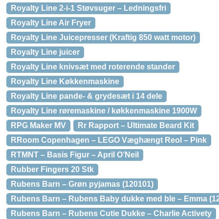
Royalty Line 2-i-1 Støvsuger – Ledningsfri
Royalty Line Air Fryer
Royalty Line Juicepresser (Kraftig 850 watt motor)
Royalty Line juicer
Royalty Line knivsæt med roterende stander
Royalty Line Køkkenmaskine
Royalty Line pande- & grydesæt i 14 dele
Royalty Line røremaskine / køkkenmaskine 1900W
RPG Maker MV
Rr Rapport – Ultimate Beard Kit
RRoom Copenhagen – LEGO Væghængt Reol – Pink
RTMNT – Basis Figur – April O’Neil
Rubber Fingers 20 Stk
Rubens Barn – Grøn pyjamas (120101)
Rubens Barn – Rubens Baby dukke med ble – Emma (1
Rubens Barn – Rubens Cutie Dukke – Charlie Activety