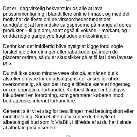
Det er i dag virkelig bekvemt for os alle at lave
prissammenligning i blandt flere online firmaer, og med det
motiv har de fleste online virksomheder fundet det
uundgåeligt at formindske salgspriserne på mange af deres
produkter – til juniorer, samt også til voksne – markant, og
endda nogle gange yde fragt uden omkostninger.
Derfor kan det imidlertid blive nyttigt at kigge forbi nogle
forskellige e-forretninger efter rabatkoder på inden du
placerer ordren, så du er skudsikker på at få fat i den laveste
pris.
Du må ikke desto mindre være obs på, at når en butik
afsætter en vare for en udsalgspris der anses for uhørt
overkommelig, så kan det i nogle tilfælde være et fingerpeg
om en uoprigtig e-forhandler. Kortbestillinger er heldigvis
inkluderet i en forordning, som garanterer køberen imod
bedrageriske internet forhandlere.
Generelt slår vi et slag for bestillinger med betalingskort eller
mobilbetaling. Som et alternativ kunne du benytte et
afbetalingstilbud som fx ViaBill, i tilfælde af at du har i sinde
at afbetale prisen senere.