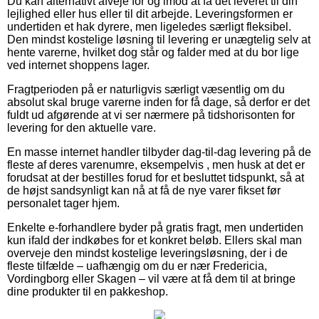
Du kan alternativt afveje for og imod at få det leveret til din
lejlighed eller hus eller til dit arbejde. Leveringsformen er
undertiden et hak dyrere, men ligeledes særligt fleksibel.
Den mindst kostelige løsning til levering er unægtelig selv at
hente varerne, hvilket dog står og falder med at du bor lige
ved internet shoppens lager.
Fragtperioden på er naturligvis særligt væsentlig om du
absolut skal bruge varerne inden for få dage, så derfor er det
fuldt ud afgørende at vi ser nærmere på tidshorisonten for
levering for den aktuelle vare.
En masse internet handler tilbyder dag-til-dag levering på de
fleste af deres varenumre, eksempelvis , men husk at det er
forudsat at der bestilles forud for et besluttet tidspunkt, så at
de højst sandsynligt kan nå at få de nye varer fikset før
personalet tager hjem.
Enkelte e-forhandlere byder på gratis fragt, men undertiden
kun ifald der indkøbes for et konkret beløb. Ellers skal man
overveje den mindst kostelige leveringsløsning, der i de
fleste tilfælde – uafhængig om du er nær Fredericia,
Vordingborg eller Skagen – vil være at få dem til at bringe
dine produkter til en pakkeshop.