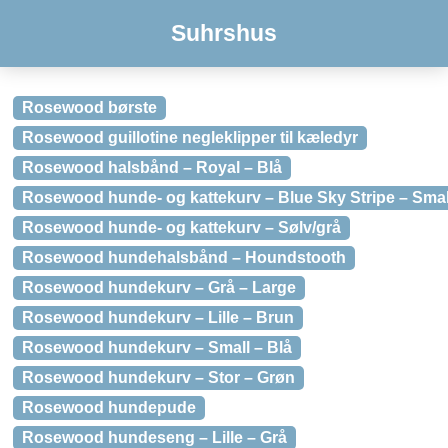
Suhrshus
Rosewood børste
Rosewood guillotine negleklipper til kæledyr
Rosewood halsbånd – Royal – Blå
Rosewood hunde- og kattekurv – Blue Sky Stripe – Smal
Rosewood hunde- og kattekurv – Sølv/grå
Rosewood hundehalsbånd – Houndstooth
Rosewood hundekurv – Grå – Large
Rosewood hundekurv – Lille – Brun
Rosewood hundekurv – Small – Blå
Rosewood hundekurv – Stor – Grøn
Rosewood hundepude
Rosewood hundeseng – Lille – Grå