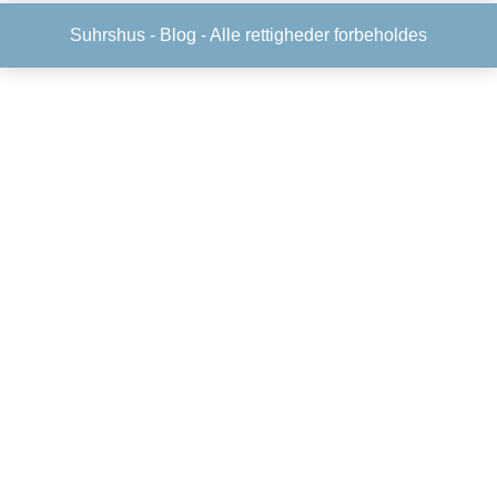
Suhrshus -
Blog
- Alle rettigheder forbeholdes