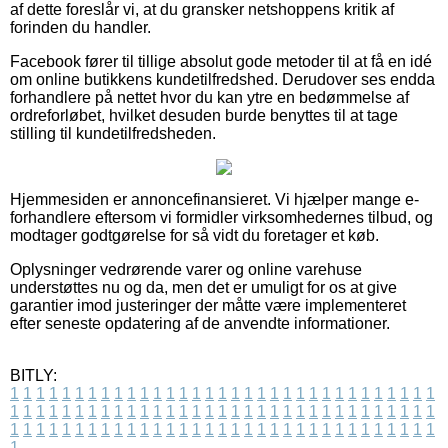
af dette foreslår vi, at du gransker netshoppens kritik af
forinden du handler.
Facebook fører til tillige absolut gode metoder til at få en idé
om online butikkens kundetilfredshed. Derudover ses endda
forhandlere på nettet hvor du kan ytre en bedømmelse af
ordreforløbet, hvilket desuden burde benyttes til at tage
stilling til kundetilfredsheden.
Hjemmesiden er annoncefinansieret. Vi hjælper mange e-
forhandlere eftersom vi formidler virksomhedernes tilbud, og
modtager godtgørelse for så vidt du foretager et køb.
Oplysninger vedrørende varer og online varehuse
understøttes nu og da, men det er umuligt for os at give
garantier imod justeringer der måtte være implementeret
efter seneste opdatering af de anvendte informationer.
BITLY:
1
1
1
1
1
1
1
1
1
1
1
1
1
1
1
1
1
1
1
1
1
1
1
1
1
1
1
1
1
1
1
1
1
1
1
1
1
1
1
1
1
1
1
1
1
1
1
1
1
1
1
1
1
1
1
1
1
1
1
1
1
1
1
1
1
1
1
1
1
1
1
1
1
1
1
1
1
1
1
1
1
1
1
1
1
1
1
1
1
1
1
1
1
1
1
1
1
1
1
1