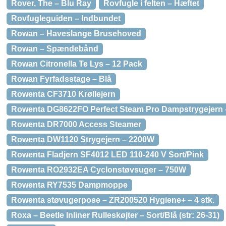
Rover, The – Blu Ray
Rovfugle i felten – Hæftet
Rovfugleguiden – Indbundet
Rowan – Haveslange Brusehoved
Rowan – Spændebånd
Rowan Citronella Te Lys – 12 Pack
Rowan Fyrfadsstage – Blå
Rowenta CF3710 Krøllejern
Rowenta DG8622FO Perfect Steam Pro Dampstrygejern
Rowenta DR7000 Access Steamer
Rowenta DW1120 Strygejern – 2200W
Rowenta Fladjern SF4012 LED 110-240 V Sort/Pink
Rowenta RO2932EA Cyclonstøvsuger – 750W
Rowenta RY7535 Dampmoppe
Rowenta støvugerpose – ZR200520 Hygiene+ – 4 stk.
Roxa – Beetle Inliner Rulleskøjter – Sort/Blå (str: 26-31)