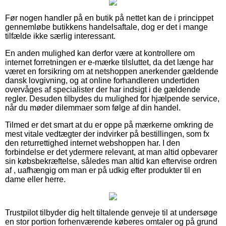
Før nogen handler på en butik på nettet kan de i princippet
gennemløbe butikkens handelsaftale, dog er det i mange
tilfælde ikke særlig interessant.
En anden mulighed kan derfor være at kontrollere om
internet forretningen er e-mærke tilsluttet, da det længe har
været en forsikring om at netshoppen anerkender gældende
dansk lovgivning, og at online forhandleren undertiden
overvåges af specialister der har indsigt i de gældende
regler. Desuden tilbydes du mulighed for hjælpende service,
når du møder dilemmaer som følge af din handel.
Tilmed er det smart at du er oppe på mærkerne omkring de
mest vitale vedtægter der indvirker på bestillingen, som fx
den returrettighed internet webshoppen har. I den
forbindelse er det ydermere relevant, at man altid opbevarer
sin købsbekræftelse, således man altid kan eftervise ordren
af , uafhængig om man er på udkig efter produkter til en
dame eller herre.
Trustpilot tilbyder dig helt tiltalende genveje til at undersøge
en stor portion forhenværende køberes omtaler og på grund