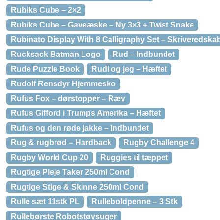
Rubiks Cube – 2×2
Rubiks Cube – Gaveæske – Ny 3×3 + Twist Snake
Rubinato Display With 8 Calligraphy Set – Skriveredska
Rucksack Batman Logo
Rud – Indbundet
Rude Puzzle Book
Rudi og jeg – Hæftet
Rudolf Rensdyr Hjemmesko
Rufus Fox – dørstopper – Ræv
Rufus Gifford i Trumps Amerika – Hæftet
Rufus og den røde jakke – Indbundet
Rug & rugbrød – Hardback
Rugby Challenge 4
Rugby World Cup 20
Ruggies til tæppet
Rugtige Pleje Taker 250ml Cond
Rugtige Stige & Skinne 250ml Cond
Rulle sæt 11stk PL
Rulleboldpenne – 3 Stk
Rullebørste Robotstøvsuger