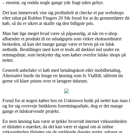
– enormt, og endda nogle gange yde fragt uden gebyr.
Det kan immervæk vise sig profitabelt at checke et par webshops
efter rabat på Rubber Fingers 20 Stk forud for at du gennemfører dit
køb, så du er sikret at skaffe sig den billigste pris.
Man bør lige meget hvad være så påpasselig, at når en e-shop
afhænder et produkt til en udsalgspris som virker ekstraordinært
beskeden, så kan det mange gange være et bevis på en falsk
netbutik. Bestillinger med kort er trods alt dækket ind under en
retningslinje, som beskytter dig som køber overfor falske shops på
nettet.
Generelt anbefaler vi køb med betalingskort eller mobilbetaling.
Alternativt burde du bruge en løsning som fx ViaBill, såfremt du
gerne vil klare prisen over et længere tidsrum.
Forud for at nogen køber hos en Unknown butik på nettet kan man i
og for sig overveje butikkens forretningsaftale, dog er det mange
gange et tidskrævende projekt.
En nem løsning kan være at tjekke hvorvidt internet virksomheden
er tilsluttet e-mærket, da det kan være et signal om at online
virksomheden tilslutter sig de gældende danske regler, udover at