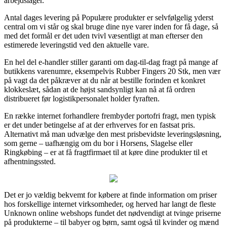
arbejdslager.
Antal dages levering på Populære produkter er selvfølgelig yderst
central om vi står og skal bruge dine nye varer inden for få dage, så
med det formål er det uden tvivl væsentligt at man efterser den
estimerede leveringstid ved den aktuelle vare.
En hel del e-handler stiller garanti om dag-til-dag fragt på mange af
butikkens varenumre, eksempelvis Rubber Fingers 20 Stk, men vær
på vagt da det påkræver at du når at bestille forinden et konkret
klokkeslæt, sådan at de højst sandsynligt kan nå at få ordren
distribueret før logistikpersonalet holder fyraften.
En række internet forhandlere frembyder portofri fragt, men typisk
er det under betingelse af at der erhverves for en fastsat pris.
Alternativt må man udvælge den mest prisbevidste leveringsløsning,
som gerne – uafhængig om du bor i Horsens, Slagelse eller
Ringkøbing – er at få fragtfirmaet til at køre dine produkter til et
afhentningssted.
Det er jo vældig bekvemt for købere at finde information om priser
hos forskellige internet virksomheder, og herved har langt de fleste
Unknown online webshops fundet det nødvendigt at tvinge priserne
på produkterne – til babyer og børn, samt også til kvinder og mænd