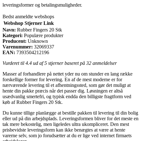
leveringsformer og betalingsmuligheder.
Bedst anmeldte webshops
Webshop
Stjerner
Link
Navn:
Rubber Fingers 20 Stk
Kategori:
Populære produkter
Producent:
Unknown
Varenummer:
32069337
EAN:
7393504212196
Vurderet til
4.4
ud af 5 stjerner baseret på
32
anmeldelser
Masser af forhandlere på nettet yder nu om stunder en lang række
forskellige former for levering. En af de mest moderne er for
nærværende levering til et afhentningssted, som gør det muligt at
hente din pakke præcis når det passer dig. Løsningen er altså
usædvanlig smertefri, og typisk endda den billigste fragtform ved
køb af Rubber Fingers 20 Stk.
Du kunne tillige planlægge at bestille pakken til levering til din bolig
eller ud på din arbejdsplads. Leveringsformen bliver for det meste en
tak mere bekostelig, men ligeledes ultra ukompliceret. Den mest
prisbevidste leveringsform kan ikke benægtes at være at hente
varerne selv, som jo forudsætter at du er lige ved internet firmaets