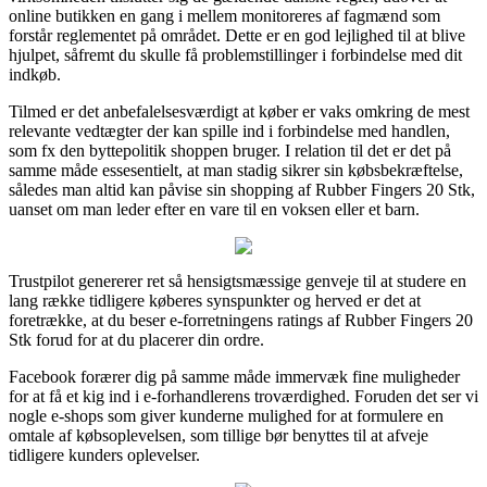
online butikken en gang i mellem monitoreres af fagmænd som
forstår reglementet på området. Dette er en god lejlighed til at blive
hjulpet, såfremt du skulle få problemstillinger i forbindelse med dit
indkøb.
Tilmed er det anbefalelsesværdigt at køber er vaks omkring de mest
relevante vedtægter der kan spille ind i forbindelse med handlen,
som fx den byttepolitik shoppen bruger. I relation til det er det på
samme måde essesentielt, at man stadig sikrer sin købsbekræftelse,
således man altid kan påvise sin shopping af Rubber Fingers 20 Stk,
uanset om man leder efter en vare til en voksen eller et barn.
Trustpilot genererer ret så hensigtsmæssige genveje til at studere en
lang række tidligere køberes synspunkter og herved er det at
foretrække, at du beser e-forretningens ratings af Rubber Fingers 20
Stk forud for at du placerer din ordre.
Facebook forærer dig på samme måde immervæk fine muligheder
for at få et kig ind i e-forhandlerens troværdighed. Foruden det ser vi
nogle e-shops som giver kunderne mulighed for at formulere en
omtale af købsoplevelsen, som tillige bør benyttes til at afveje
tidligere kunders oplevelser.