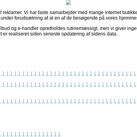
f reklamer. Vi har faste samarbejder med mange internet butikke
on under forudsætning af at en af de besøgende på vores hjemmes
ilbud og e-handler opretholdes rutinemæssigt, men vi giver inge
t er realiseret siden seneste opdatering af sidens data.
1
1
1
1
1
1
1
1
1
1
1
1
1
1
1
1
1
1
1
1
1
1
1
1
1
1
1
1
1
1
1
1
1
1
1
1
1
1
1
1
1
1
1
1
1
1
1
1
1
1
1
1
1
1
1
1
1
1
1
1
1
1
1
1
1
1
1
1
1
1
1
1
1
1
1
1
1
1
1
1
1
1
1
1
1
1
1
1
1
1
1
1
1
1
1
1
1
1
1
1
1
1
1
1
1
1
1
1
1
1
1
1
1
1
1
1
1
1
1
1
1