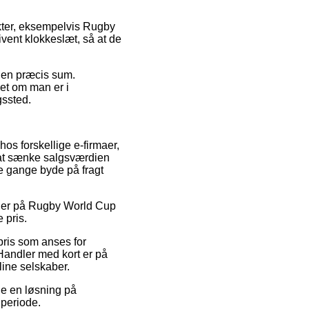
kter, eksempelvis Rugby
ivent klokkeslæt, så at de
r en præcis sum.
et om man er i
gssted.
os forskellige e-firmaer,
l at sænke salgsværdien
le gange byde på fragt
koder på Rugby World Cup
 pris.
pris som anses for
Handler med kort er på
ine selskaber.
nde en løsning på
 periode.