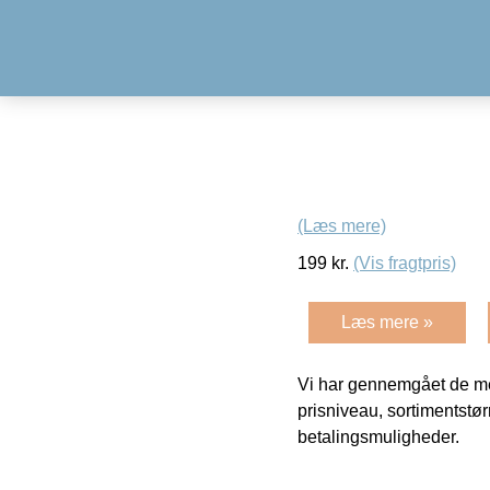
(Læs mere)
199
kr.
(Vis fragtpris)
Læs mere »
Vi har gennemgået de mes
prisniveau, sortimentstø
betalingsmuligheder.