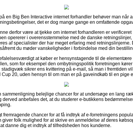
r på en Big Ben Interactive internet forhandler behøver man når al
rretningsbetingelser, det er dog mange gange en omfattende opga
ne derfor være at tjekke om internet forhandleren er verificeret 
en opererer i overensstemmelse med de danske retningslinjer, t
es af specialister der har meget erfaring med retningslinjerne.
d, såfremt du møder vanskeligheder i forbindelse med din bestillin
befalelsesværdigt at køber er hensynstagende til de elementær
len, som for eksempel den ombytningspolitik forretningen kører 
 stadigvæk sikrer ens kvittering på e-mail, så man i fremtiden 
d Cup 20, uden hensyn til om man er på gaveindkøb til en pige e
n sammenligning belejlige chancer for at undersøge en lang ræ
og derved anbefales det, at du studerer e-butikkens bedømmels
pping.
 fremragende chancer for at få indtryk af e-forretningens popula
 giver folk mulighed for at skrive en anmeldelse af deres købsop
l at danne dig et indtryk af tilfredsheden hos kunderne.