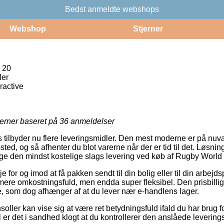
Bedst anmeldte webshops
Webshop
Stjerner
 20
ler
ractive
jerner baseret på
36
anmeldelser
 tilbyder nu flere leveringsmidler. Den mest moderne er på nu
ssted, og så afhenter du blot varerne når der er tid til det. Løsn
llige den mindst kostelige slags levering ved køb af Rugby World
e for og imod at få pakken sendt til din bolig eller til din arbejds
 mere omkostningsfuld, men endda super fleksibel. Den prisbilli
e, som dog afhænger af at du lever nær e-handlens lager.
soller kan vise sig at være ret betydningsfuld ifald du har brug 
l er det i sandhed klogt at du kontrollerer den anslåede leverin