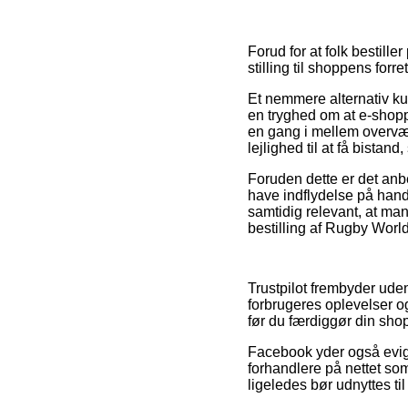
Forud for at folk bestille
stilling til shoppens fo
Et nemmere alternativ kun
en tryghed om at e-shopp
en gang i mellem overvær
lejlighed til at få bistan
Foruden dette er det an
have indflydelse på hand
samtidig relevant, at man
bestilling af Rugby Worl
Trustpilot frembyder ude
forbrugeres oplevelser 
før du færdiggør din sho
Facebook yder også evigt
forhandlere på nettet som
ligeledes bør udnyttes ti