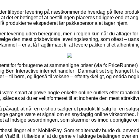
nder tilbyder levering på næstkommende hverdag på flere produ
 det er betinget af at bestillingen placeres tidligere end et ang
få produkterne ekspederet før pakkepersonalet tager hjem.
krer levering uden beregning, men i reglen kun når du aftager fo
lge den mest prisbevidste leveringsløsning, som oftest – uans
Hammel – er at få fragtfirmaet til at levere pakken til et afhentnin
nemt for forbrugerne at sammenligne priser (via fx PriceRunner) h
ig Ben Interactive internet handler i Danmark set sig tvunget ti
r – til børn, og ligeså til voksne – eftertrykkeligt, og endda nog
tid være smart at prøve nogle enkelte online outlets efter rabat
, således at du er velinformeret til at indhente den mest attraktive
påvagt, at når en e-shop sælger et produkt til salg for en salgs
mange gange være et signal om en snydagtig online virksomhed. 
et af Indsigelsesordningen, som skærmer os imod uoprigtige onl
ortbestillinger eller MobilePay. Som et alternativ burde du anve
l ViaBill, i tilfælde af at du gerne vil afdrage betalingen over en