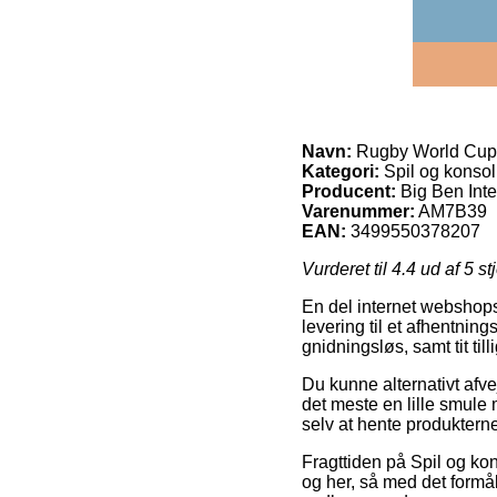
Navn:
Rugby World Cup
Kategori:
Spil og konsol
Producent:
Big Ben Inte
Varenummer:
AM7B39
EAN:
3499550378207
Vurderet til
4.4
ud af 5 st
En del internet webshops
levering til et afhentning
gnidningsløs, samt tit ti
Du kunne alternativt afvej
det meste en lille smule
selv at hente produktern
Fragttiden på Spil og kon
og her, så med det formå