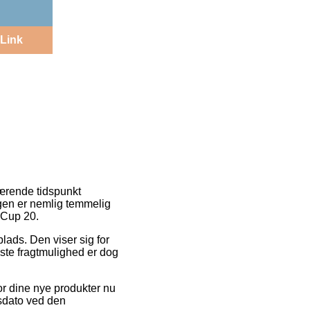
Link
værende tidspunkt
ingen er nemlig temmelig
 Cup 20.
plads. Den viser sig for
gste fragtmulighed er dog
for dine nye produkter nu
gsdato ved den