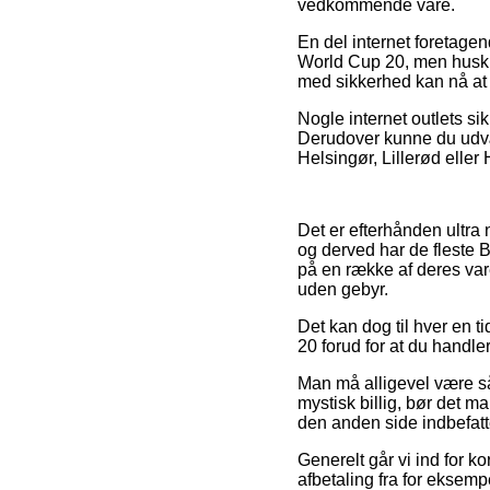
vedkommende vare.
En del internet foretage
World Cup 20, men husk at
med sikkerhed kan nå at 
Nogle internet outlets si
Derudover kunne du udvæ
Helsingør, Lillerød eller 
Det er efterhånden ultra 
og derved har de fleste B
på en række af deres vare
uden gebyr.
Det kan dog til hver en 
20 forud for at du handler
Man må alligevel være så 
mystisk billig, bør det 
den anden side indbefatt
Generelt går vi ind for k
afbetaling fra for eksempe