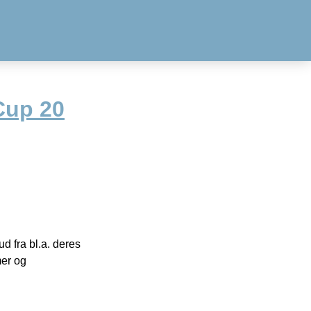
Cup 20
 fra bl.a. deres
mer og