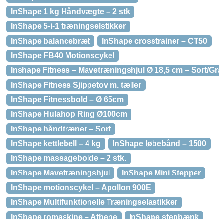
InShape 1 kg Håndvægte – 2 stk
InShape 5-i-1 træningselstikker
InShape balancebræt
InShape crosstrainer – CT50
InShape FB40 Motionscykel
Inshape Fitness – Mavetræningshjul Ø 18,5 cm – Sort/Gr
InShape Fitness Sjippetov m. tæller
InShape Fitnessbold – Ø 65cm
InShape Hulahop Ring Ø100cm
InShape håndtræner – Sort
InShape kettlebell – 4 kg
InShape løbebånd – 1500
InShape massagebolde – 2 stk.
InShape Mavetræningshjul
InShape Mini Stepper
InShape motionscykel – Apollon 900E
InShape Multifunktionelle Træningselastikker
InShape romaskine – Athene
InShape stepbænk