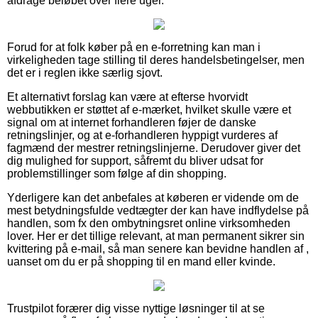
afdrage beløbet over flere uger.
Forud for at folk køber på en e-forretning kan man i
virkeligheden tage stilling til deres handelsbetingelser, men
det er i reglen ikke særlig sjovt.
Et alternativt forslag kan være at efterse hvorvidt
webbutikken er støttet af e-mærket, hvilket skulle være et
signal om at internet forhandleren føjer de danske
retningslinjer, og at e-forhandleren hyppigt vurderes af
fagmænd der mestrer retningslinjerne. Derudover giver det
dig mulighed for support, såfremt du bliver udsat for
problemstillinger som følge af din shopping.
Yderligere kan det anbefales at køberen er vidende om de
mest betydningsfulde vedtægter der kan have indflydelse på
handlen, som fx den ombytningsret online virksomheden
lover. Her er det tillige relevant, at man permanent sikrer sin
kvittering på e-mail, så man senere kan bevidne handlen af ,
uanset om du er på shopping til en mand eller kvinde.
Trustpilot forærer dig visse nyttige løsninger til at se