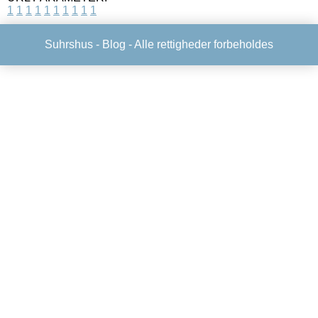
1
1
1
1
1
1
1
1
1
1
Suhrshus -
Blog
- Alle rettigheder forbeholdes