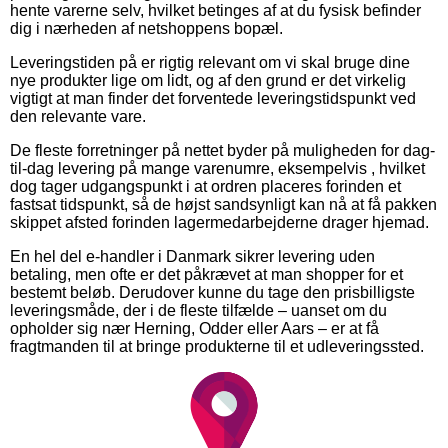
hente varerne selv, hvilket betinges af at du fysisk befinder
dig i nærheden af netshoppens bopæl.
Leveringstiden på er rigtig relevant om vi skal bruge dine
nye produkter lige om lidt, og af den grund er det virkelig
vigtigt at man finder det forventede leveringstidspunkt ved
den relevante vare.
De fleste forretninger på nettet byder på muligheden for dag-
til-dag levering på mange varenumre, eksempelvis , hvilket
dog tager udgangspunkt i at ordren placeres forinden et
fastsat tidspunkt, så de højst sandsynligt kan nå at få pakken
skippet afsted forinden lagermedarbejderne drager hjemad.
En hel del e-handler i Danmark sikrer levering uden
betaling, men ofte er det påkrævet at man shopper for et
bestemt beløb. Derudover kunne du tage den prisbilligste
leveringsmåde, der i de fleste tilfælde – uanset om du
opholder sig nær Herning, Odder eller Aars – er at få
fragtmanden til at bringe produkterne til et udleveringssted.