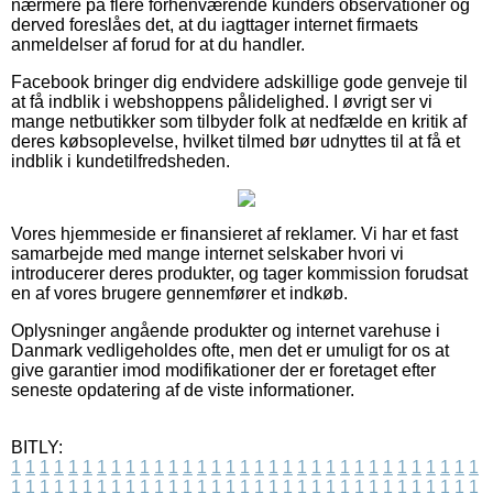
nærmere på flere forhenværende kunders observationer og
derved foreslåes det, at du iagttager internet firmaets
anmeldelser af forud for at du handler.
Facebook bringer dig endvidere adskillige gode genveje til
at få indblik i webshoppens pålidelighed. I øvrigt ser vi
mange netbutikker som tilbyder folk at nedfælde en kritik af
deres købsoplevelse, hvilket tilmed bør udnyttes til at få et
indblik i kundetilfredsheden.
Vores hjemmeside er finansieret af reklamer. Vi har et fast
samarbejde med mange internet selskaber hvori vi
introducerer deres produkter, og tager kommission forudsat
en af vores brugere gennemfører et indkøb.
Oplysninger angående produkter og internet varehuse i
Danmark vedligeholdes ofte, men det er umuligt for os at
give garantier imod modifikationer der er foretaget efter
seneste opdatering af de viste informationer.
BITLY:
1
1
1
1
1
1
1
1
1
1
1
1
1
1
1
1
1
1
1
1
1
1
1
1
1
1
1
1
1
1
1
1
1
1
1
1
1
1
1
1
1
1
1
1
1
1
1
1
1
1
1
1
1
1
1
1
1
1
1
1
1
1
1
1
1
1