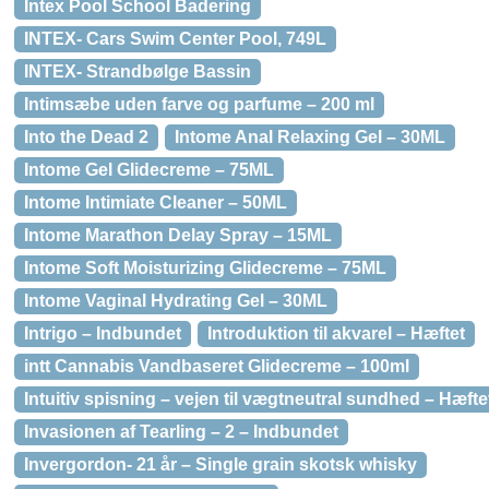
Intex Pool School Badering
INTEX- Cars Swim Center Pool, 749L
INTEX- Strandbølge Bassin
Intimsæbe uden farve og parfume – 200 ml
Into the Dead 2
Intome Anal Relaxing Gel – 30ML
Intome Gel Glidecreme – 75ML
Intome Intimiate Cleaner – 50ML
Intome Marathon Delay Spray – 15ML
Intome Soft Moisturizing Glidecreme – 75ML
Intome Vaginal Hydrating Gel – 30ML
Intrigo – Indbundet
Introduktion til akvarel – Hæftet
intt Cannabis Vandbaseret Glidecreme – 100ml
Intuitiv spisning – vejen til vægtneutral sundhed – Hæfte
Invasionen af Tearling – 2 – Indbundet
Invergordon- 21 år – Single grain skotsk whisky