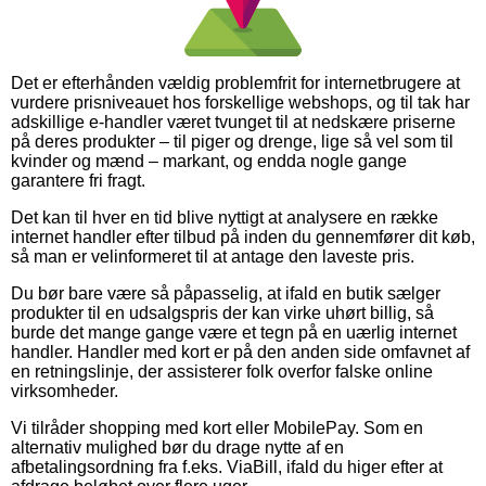
Det er efterhånden vældig problemfrit for internetbrugere at
vurdere prisniveauet hos forskellige webshops, og til tak har
adskillige e-handler været tvunget til at nedskære priserne
på deres produkter – til piger og drenge, lige så vel som til
kvinder og mænd – markant, og endda nogle gange
garantere fri fragt.
Det kan til hver en tid blive nyttigt at analysere en række
internet handler efter tilbud på inden du gennemfører dit køb,
så man er velinformeret til at antage den laveste pris.
Du bør bare være så påpasselig, at ifald en butik sælger
produkter til en udsalgspris der kan virke uhørt billig, så
burde det mange gange være et tegn på en uærlig internet
handler. Handler med kort er på den anden side omfavnet af
en retningslinje, der assisterer folk overfor falske online
virksomheder.
Vi tilråder shopping med kort eller MobilePay. Som en
alternativ mulighed bør du drage nytte af en
afbetalingsordning fra f.eks. ViaBill, ifald du higer efter at