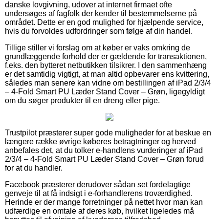
danske lovgivning, udover at internet firmaet ofte
undersøges af fagfolk der kender til bestemmelserne på
området. Dette er en god mulighed for hjælpende service,
hvis du forvoldes udfordringer som følge af din handel.
Tillige stiller vi forslag om at køber er vaks omkring de
grundlæggende forhold der er gældende for transaktionen,
f.eks. den bytteret netbutikken tilsikrer. I den sammenhæng
er det samtidig vigtigt, at man altid opbevarer ens kvittering,
således man senere kan vidne om bestillingen af iPad 2/3/4
– 4-Fold Smart PU Læder Stand Cover – Grøn, ligegyldigt
om du søger produkter til en dreng eller pige.
Trustpilot præsterer super gode muligheder for at beskue en
længere række øvrige køberes betragtninger og herved
anbefales det, at du tolker e-handlens vurderinger af iPad
2/3/4 – 4-Fold Smart PU Læder Stand Cover – Grøn forud
for at du handler.
Facebook præsterer derudover sådan set fordelagtige
genveje til at få indsigt i e-forhandlerens troværdighed.
Herinde er der mange forretninger på nettet hvor man kan
udfærdige en omtale af deres køb, hvilket ligeledes må