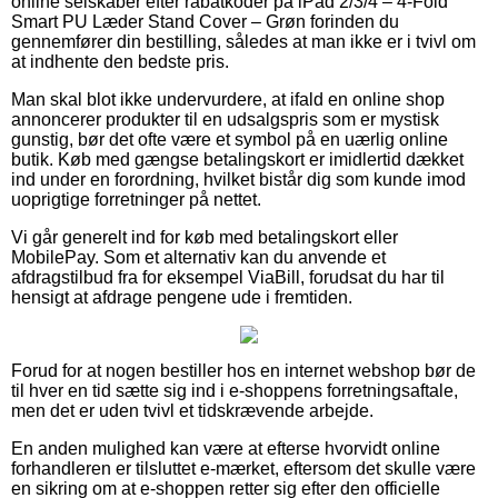
online selskaber efter rabatkoder på iPad 2/3/4 – 4-Fold
Smart PU Læder Stand Cover – Grøn forinden du
gennemfører din bestilling, således at man ikke er i tvivl om
at indhente den bedste pris.
Man skal blot ikke undervurdere, at ifald en online shop
annoncerer produkter til en udsalgspris som er mystisk
gunstig, bør det ofte være et symbol på en uærlig online
butik. Køb med gængse betalingskort er imidlertid dækket
ind under en forordning, hvilket bistår dig som kunde imod
uoprigtige forretninger på nettet.
Vi går generelt ind for køb med betalingskort eller
MobilePay. Som et alternativ kan du anvende et
afdragstilbud fra for eksempel ViaBill, forudsat du har til
hensigt at afdrage pengene ude i fremtiden.
Forud for at nogen bestiller hos en internet webshop bør de
til hver en tid sætte sig ind i e-shoppens forretningsaftale,
men det er uden tvivl et tidskrævende arbejde.
En anden mulighed kan være at efterse hvorvidt online
forhandleren er tilsluttet e-mærket, eftersom det skulle være
en sikring om at e-shoppen retter sig efter den officielle