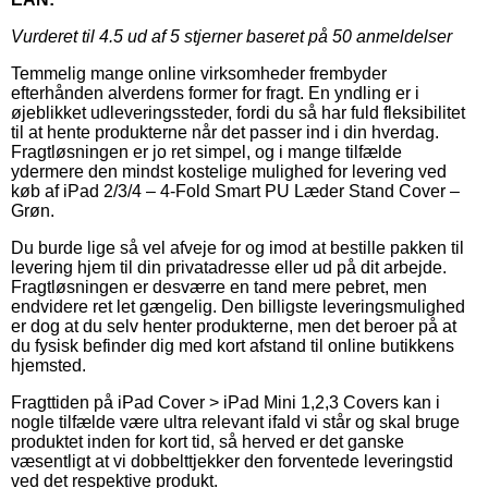
Vurderet til
4.5
ud af 5 stjerner baseret på
50
anmeldelser
Temmelig mange online virksomheder frembyder
efterhånden alverdens former for fragt. En yndling er i
øjeblikket udleveringssteder, fordi du så har fuld fleksibilitet
til at hente produkterne når det passer ind i din hverdag.
Fragtløsningen er jo ret simpel, og i mange tilfælde
ydermere den mindst kostelige mulighed for levering ved
køb af iPad 2/3/4 – 4-Fold Smart PU Læder Stand Cover –
Grøn.
Du burde lige så vel afveje for og imod at bestille pakken til
levering hjem til din privatadresse eller ud på dit arbejde.
Fragtløsningen er desværre en tand mere pebret, men
endvidere ret let gængelig. Den billigste leveringsmulighed
er dog at du selv henter produkterne, men det beroer på at
du fysisk befinder dig med kort afstand til online butikkens
hjemsted.
Fragttiden på iPad Cover > iPad Mini 1,2,3 Covers kan i
nogle tilfælde være ultra relevant ifald vi står og skal bruge
produktet inden for kort tid, så herved er det ganske
væsentligt at vi dobbelttjekker den forventede leveringstid
ved det respektive produkt.