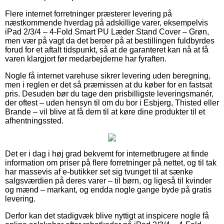
Flere internet forretninger præsterer levering på
næstkommende hverdag på adskillige varer, eksempelvis
iPad 2/3/4 – 4-Fold Smart PU Læder Stand Cover – Grøn,
men vær på vagt da det beroer på at bestillingen fuldbyrdes
forud for et aftalt tidspunkt, så at de garanteret kan nå at få
varen klargjort før medarbejderne har fyraften.
Nogle få internet varehuse sikrer levering uden beregning,
men i reglen er det så præmissen at du køber for en fastsat
pris. Desuden bør du tage den prisbilligste leveringsmanér,
der oftest – uden hensyn til om du bor i Esbjerg, Thisted eller
Brande – vil blive at få dem til at køre dine produkter til et
afhentningssted.
Det er i dag i høj grad bekvemt for internetbrugere at finde
information om priser på flere forretninger på nettet, og til tak
har massevis af e-butikker set sig tvunget til at sænke
salgsværdien på deres varer – til børn, og ligeså til kvinder
og mænd – markant, og endda nogle gange byde på gratis
levering.
Derfor kan det stadigvæk blive nyttigt at inspicere nogle få