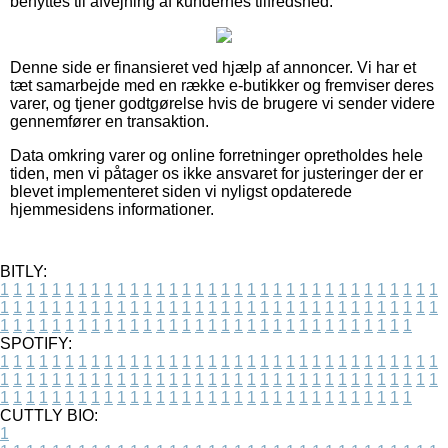
benyttes til afvejning af kundernes tilfredshed.
Denne side er finansieret ved hjælp af annoncer. Vi har et
tæt samarbejde med en række e-butikker og fremviser deres
varer, og tjener godtgørelse hvis de brugere vi sender videre
gennemfører en transaktion.
Data omkring varer og online forretninger opretholdes hele
tiden, men vi påtager os ikke ansvaret for justeringer der er
blevet implementeret siden vi nyligst opdaterede
hjemmesidens informationer.
BITLY:
1
1
1
1
1
1
1
1
1
1
1
1
1
1
1
1
1
1
1
1
1
1
1
1
1
1
1
1
1
1
1
1
1
1
1
1
1
1
1
1
1
1
1
1
1
1
1
1
1
1
1
1
1
1
1
1
1
1
1
1
1
1
1
1
1
1
1
1
1
1
1
1
1
1
1
1
1
1
1
1
1
1
1
1
1
1
1
1
1
1
1
1
1
1
1
1
1
1
1
1
SPOTIFY:
1
1
1
1
1
1
1
1
1
1
1
1
1
1
1
1
1
1
1
1
1
1
1
1
1
1
1
1
1
1
1
1
1
1
1
1
1
1
1
1
1
1
1
1
1
1
1
1
1
1
1
1
1
1
1
1
1
1
1
1
1
1
1
1
1
1
1
1
1
1
1
1
1
1
1
1
1
1
1
1
1
1
1
1
1
1
1
1
1
1
1
1
1
1
1
1
1
1
1
1
CUTTLY BIO:
1