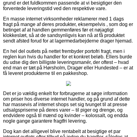
grund er det fuldkommen passende at vi besigtiger den
forventede leveringstid ved den respektive vare.
En masse internet virksomheder reklamerer med 1 dags
fragt på mange af deres produkter, eksempelvis , som dog er
betinget af at handlen gemmenføres før et nøjagtigt
klokkeslæt, så at de sandsynligvis kan nå at få produktet
sendt afsted forud for at lagermedarbejderne drager hjemad.
En hel del outlets på nettet frembyder portofri fragt, men i
reglen kun hvis du handler for et konkret beløb. Ellers burde
du udse dig den billigste leveringsmanér, der oftest – hvad
end man er tæt på Hørsholm, Dragør eller Hundested – er at
få leveret produkterne til en pakkeshop.
Det er jo vældig enkelt for forbrugerne at søge information
om priser hos diverse internet handler, og på grund af dette
har massevis af internet shops set sig tvunget til at presse
udsalgspriserne på deres varer – til piger og drenge, og
endvidere også til mænd og kvinder – kolossalt, og endda
nogle gange garantere fragtfri levering.
Dog kan det alligevel blive rentabelt at besigtige et par
internet outlets efter tilbud på inden du handler, således at