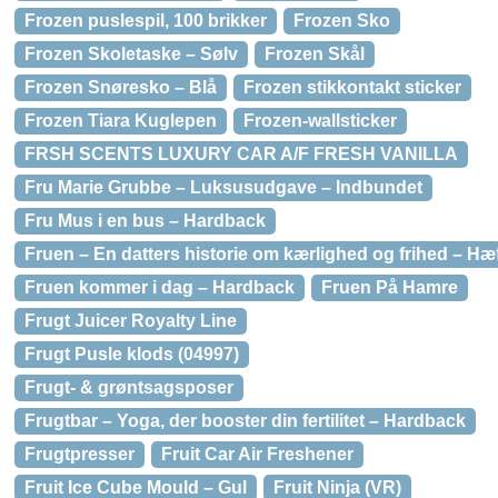
Frozen puslespil, 100 brikker
Frozen Sko
Frozen Skoletaske – Sølv
Frozen Skål
Frozen Snøresko – Blå
Frozen stikkontakt sticker
Frozen Tiara Kuglepen
Frozen-wallsticker
FRSH SCENTS LUXURY CAR A/F FRESH VANILLA
Fru Marie Grubbe – Luksusudgave – Indbundet
Fru Mus i en bus – Hardback
Fruen – En datters historie om kærlighed og frihed – Hæf
Fruen kommer i dag – Hardback
Fruen På Hamre
Frugt Juicer Royalty Line
Frugt Pusle klods (04997)
Frugt- & grøntsagsposer
Frugtbar – Yoga, der booster din fertilitet – Hardback
Frugtpresser
Fruit Car Air Freshener
Fruit Ice Cube Mould – Gul
Fruit Ninja (VR)