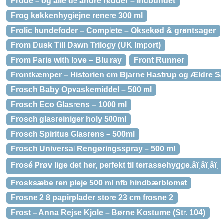
Frode – og alle de andre rødder – Indbundet
Frog køkkenhygiejne renere 300 ml
Frolic hundefoder – Complete – Oksekød & grøntsager
From Dusk Till Dawn Trilogy (UK Import)
From Paris with love – Blu ray
Front Runner
Frontkæmper – Historien om Bjarne Hastrup og Ældre S
Frosch Baby Opvaskemiddel – 500 ml
Frosch Eco Glasrens – 1000 ml
Frosch glasreiniger holy 500ml
Frosch Spiritus Glasrens – 500ml
Frosch Universal Rengøringsspray – 500 ml
Frosé Prøv lige det her, perfekt til terrassehygge.âï¸âï¸âï¸
Frosksæbe ren pleje 500 ml nfb hindbærblomst
Frosne 2 8 papirplader store 23 cm frosne 2
Frost – Anna Rejse Kjole – Børne Kostume (Str. 104)