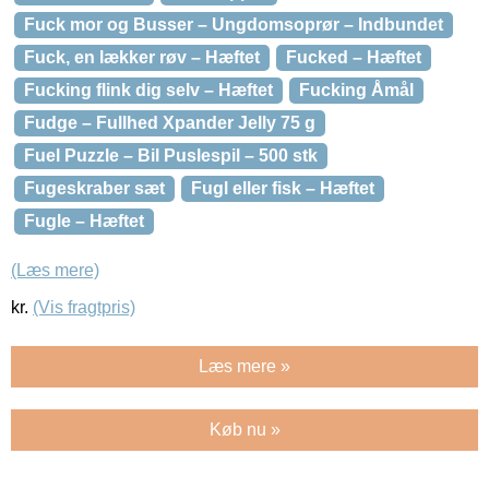
Fuck mor og Busser – Ungdomsoprør – Indbundet
Fuck, en lækker røv – Hæftet
Fucked – Hæftet
Fucking flink dig selv – Hæftet
Fucking Åmål
Fudge – Fullhed Xpander Jelly 75 g
Fuel Puzzle – Bil Puslespil – 500 stk
Fugeskraber sæt
Fugl eller fisk – Hæftet
Fugle – Hæftet
(Læs mere)
kr.
(Vis fragtpris)
Læs mere »
Køb nu »