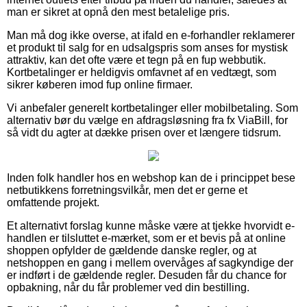
man er sikret at opnå den mest betalelige pris.
Man må dog ikke overse, at ifald en e-forhandler reklamerer
et produkt til salg for en udsalgspris som anses for mystisk
attraktiv, kan det ofte være et tegn på en fup webbutik.
Kortbetalinger er heldigvis omfavnet af en vedtægt, som
sikrer køberen imod fup online firmaer.
Vi anbefaler generelt kortbetalinger eller mobilbetaling. Som
alternativ bør du vælge en afdragsløsning fra fx ViaBill, for
så vidt du agter at dække prisen over et længere tidsrum.
Inden folk handler hos en webshop kan de i princippet bese
netbutikkens forretningsvilkår, men det er gerne et
omfattende projekt.
Et alternativt forslag kunne måske være at tjekke hvorvidt e-
handlen er tilsluttet e-mærket, som er et bevis på at online
shoppen opfylder de gældende danske regler, og at
netshoppen en gang i mellem overvåges af sagkyndige der
er indført i de gældende regler. Desuden får du chance for
opbakning, når du får problemer ved din bestilling.