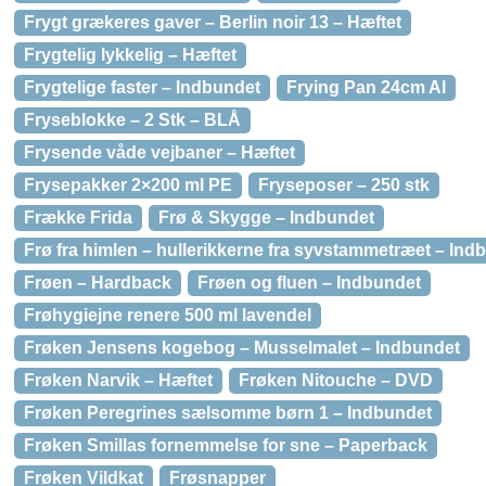
Frygt grækeres gaver – Berlin noir 13 – Hæftet
Frygtelig lykkelig – Hæftet
Frygtelige faster – Indbundet
Frying Pan 24cm Al
Fryseblokke – 2 Stk – BLÅ
Frysende våde vejbaner – Hæftet
Frysepakker 2×200 ml PE
Fryseposer – 250 stk
Frække Frida
Frø & Skygge – Indbundet
Frø fra himlen – hullerikkerne fra syvstammetræet – Ind
Frøen – Hardback
Frøen og fluen – Indbundet
Frøhygiejne renere 500 ml lavendel
Frøken Jensens kogebog – Musselmalet – Indbundet
Frøken Narvik – Hæftet
Frøken Nitouche – DVD
Frøken Peregrines sælsomme børn 1 – Indbundet
Frøken Smillas fornemmelse for sne – Paperback
Frøken Vildkat
Frøsnapper