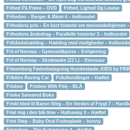
Frihed På Prøve – DVD
Frihed, Lighed Og Louise
Friheden – Berger & Blom 4 – Indbundet
Frihedens pris – En kort historie om menneskehjernen 
Frihedens åndedrag – Parallelle historier 3 – Indbundet
Frihåndshækling – Hækling med muligheder – Indbunde
Frii of Norway – Gymnastikpose – Enhjørning
Frii of Norway – Skoletaske (22 L) – Dinosaur
Friisenborg Fødselsdagstog Hundeslæde, KIDS by FRII
Friktion Racing Car
Friluftsrollinger – Hæftet
Frisbee
Frisbee With Pdq – BLÅ
Friske Sømænd Boks
Friskt blod til Baron Stirg – En Verden af Frygt 7 – Hard
Frist mig i den blå time – Hathaway 3 – Hæftet
Frist Step – Baby Oval Foderplade – bunny
Fristelsen – The Submissive 4 – Hæftet