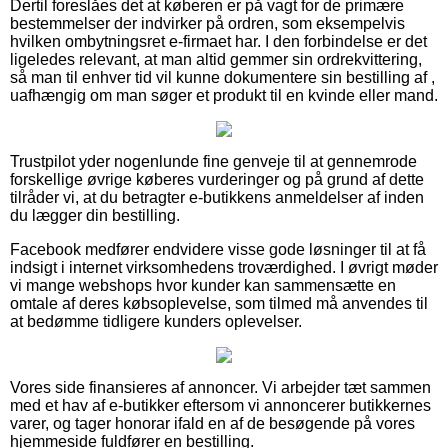
Dertil foreslåes det at køberen er på vagt for de primære
bestemmelser der indvirker på ordren, som eksempelvis
hvilken ombytningsret e-firmaet har. I den forbindelse er det
ligeledes relevant, at man altid gemmer sin ordrekvittering,
så man til enhver tid vil kunne dokumentere sin bestilling af ,
uafhængig om man søger et produkt til en kvinde eller mand.
Trustpilot yder nogenlunde fine genveje til at gennemrode
forskellige øvrige køberes vurderinger og på grund af dette
tilråder vi, at du betragter e-butikkens anmeldelser af inden
du lægger din bestilling.
Facebook medfører endvidere visse gode løsninger til at få
indsigt i internet virksomhedens troværdighed. I øvrigt møder
vi mange webshops hvor kunder kan sammensætte en
omtale af deres købsoplevelse, som tilmed må anvendes til
at bedømme tidligere kunders oplevelser.
Vores side finansieres af annoncer. Vi arbejder tæt sammen
med et hav af e-butikker eftersom vi annoncerer butikkernes
varer, og tager honorar ifald en af de besøgende på vores
hjemmeside fuldfører en bestilling.