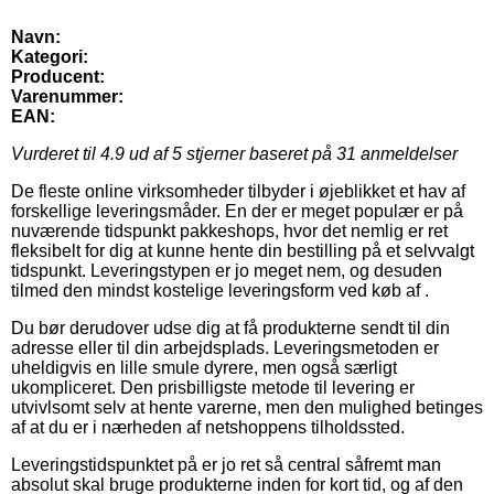
Navn:
Kategori:
Producent:
Varenummer:
EAN:
Vurderet til
4.9
ud af 5 stjerner baseret på
31
anmeldelser
De fleste online virksomheder tilbyder i øjeblikket et hav af
forskellige leveringsmåder. En der er meget populær er på
nuværende tidspunkt pakkeshops, hvor det nemlig er ret
fleksibelt for dig at kunne hente din bestilling på et selvvalgt
tidspunkt. Leveringstypen er jo meget nem, og desuden
tilmed den mindst kostelige leveringsform ved køb af .
Du bør derudover udse dig at få produkterne sendt til din
adresse eller til din arbejdsplads. Leveringsmetoden er
uheldigvis en lille smule dyrere, men også særligt
ukompliceret. Den prisbilligste metode til levering er
utvivlsomt selv at hente varerne, men den mulighed betinges
af at du er i nærheden af netshoppens tilholdssted.
Leveringstidspunktet på er jo ret så central såfremt man
absolut skal bruge produkterne inden for kort tid, og af den