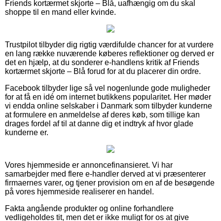
Friends kortærmet skjorte – Blå, uafhængig om du skal
shoppe til en mand eller kvinde.
Trustpilot tilbyder dig rigtig værdifulde chancer for at vurdere
en lang række nuværende køberes reflektioner og derved er
det en hjælp, at du sonderer e-handlens kritik af Friends
kortærmet skjorte – Blå forud for at du placerer din ordre.
Facebook tilbyder lige så vel nogenlunde gode muligheder
for at få en idé om internet butikkens popularitet. Her møder
vi endda online selskaber i Danmark som tilbyder kunderne
at formulere en anmeldelse af deres køb, som tillige kan
drages fordel af til at danne dig et indtryk af hvor glade
kunderne er.
Vores hjemmeside er annoncefinansieret. Vi har
samarbejder med flere e-handler derved at vi præsenterer
firmaernes varer, og tjener provision om en af de besøgende
på vores hjemmeside realiserer en handel.
Fakta angående produkter og online forhandlere
vedligeholdes tit, men det er ikke muligt for os at give