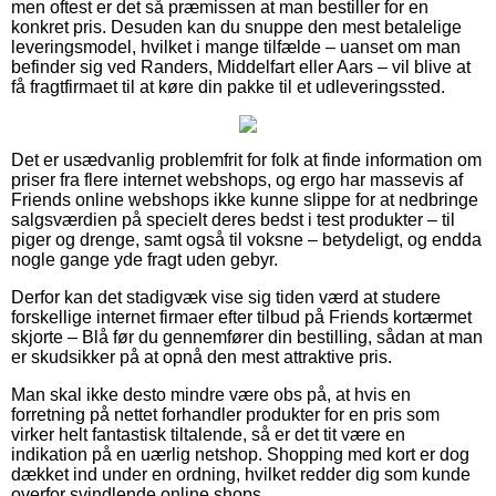
men oftest er det så præmissen at man bestiller for en
konkret pris. Desuden kan du snuppe den mest betalelige
leveringsmodel, hvilket i mange tilfælde – uanset om man
befinder sig ved Randers, Middelfart eller Aars – vil blive at
få fragtfirmaet til at køre din pakke til et udleveringssted.
Det er usædvanlig problemfrit for folk at finde information om
priser fra flere internet webshops, og ergo har massevis af
Friends online webshops ikke kunne slippe for at nedbringe
salgsværdien på specielt deres bedst i test produkter – til
piger og drenge, samt også til voksne – betydeligt, og endda
nogle gange yde fragt uden gebyr.
Derfor kan det stadigvæk vise sig tiden værd at studere
forskellige internet firmaer efter tilbud på Friends kortærmet
skjorte – Blå før du gennemfører din bestilling, sådan at man
er skudsikker på at opnå den mest attraktive pris.
Man skal ikke desto mindre være obs på, at hvis en
forretning på nettet forhandler produkter for en pris som
virker helt fantastisk tiltalende, så er det tit være en
indikation på en uærlig netshop. Shopping med kort er dog
dækket ind under en ordning, hvilket redder dig som kunde
overfor svindlende online shops.