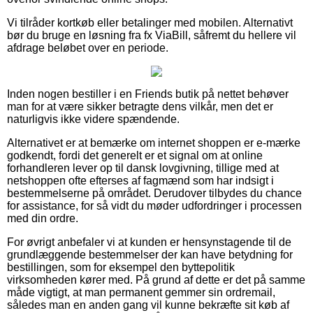
Vi tilråder kortkøb eller betalinger med mobilen. Alternativt
bør du bruge en løsning fra fx ViaBill, såfremt du hellere vil
afdrage beløbet over en periode.
Inden nogen bestiller i en Friends butik på nettet behøver
man for at være sikker betragte dens vilkår, men det er
naturligvis ikke videre spændende.
Alternativet er at bemærke om internet shoppen er e-mærke
godkendt, fordi det generelt er et signal om at online
forhandleren lever op til dansk lovgivning, tillige med at
netshoppen ofte efterses af fagmænd som har indsigt i
bestemmelserne på området. Derudover tilbydes du chance
for assistance, for så vidt du møder udfordringer i processen
med din ordre.
For øvrigt anbefaler vi at kunden er hensynstagende til de
grundlæggende bestemmelser der kan have betydning for
bestillingen, som for eksempel den byttepolitik
virksomheden kører med. På grund af dette er det på samme
måde vigtigt, at man permanent gemmer sin ordremail,
således man en anden gang vil kunne bekræfte sit køb af