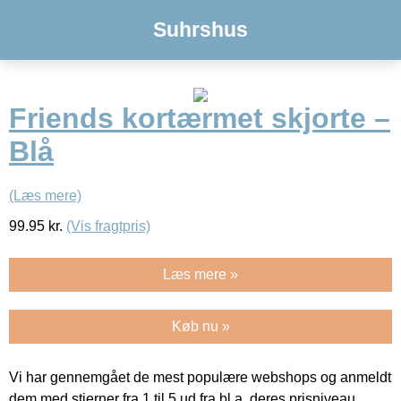
Suhrshus
Friends kortærmet skjorte –
Blå
(Læs mere)
99.95
kr.
(Vis fragtpris)
Læs mere »
Køb nu »
Vi har gennemgået de mest populære webshops og anmeldt
dem med stjerner fra 1 til 5 ud fra bl.a. deres prisniveau,