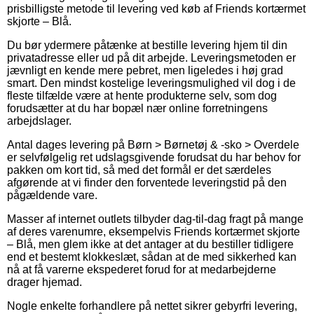
prisbilligste metode til levering ved køb af Friends kortærmet
skjorte – Blå.
Du bør ydermere påtænke at bestille levering hjem til din
privatadresse eller ud på dit arbejde. Leveringsmetoden er
jævnligt en kende mere pebret, men ligeledes i høj grad
smart. Den mindst kostelige leveringsmulighed vil dog i de
fleste tilfælde være at hente produkterne selv, som dog
forudsætter at du har bopæl nær online forretningens
arbejdslager.
Antal dages levering på Børn > Børnetøj & -sko > Overdele
er selvfølgelig ret udslagsgivende forudsat du har behov for
pakken om kort tid, så med det formål er det særdeles
afgørende at vi finder den forventede leveringstid på den
pågældende vare.
Masser af internet outlets tilbyder dag-til-dag fragt på mange
af deres varenumre, eksempelvis Friends kortærmet skjorte
– Blå, men glem ikke at det antager at du bestiller tidligere
end et bestemt klokkeslæt, sådan at de med sikkerhed kan
nå at få varerne ekspederet forud for at medarbejderne
drager hjemad.
Nogle enkelte forhandlere på nettet sikrer gebyrfri levering,