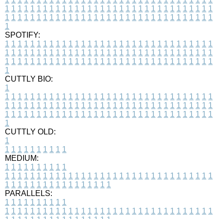
1
1
1
1
1
1
1
1
1
1
1
1
1
1
1
1
1
1
1
1
1
1
1
1
1
1
1
1
1
1
1
1
1
1
1
1
1
1
1
1
1
1
1
1
1
1
1
1
1
1
1
1
1
1
1
1
1
1
1
1
1
1
1
1
1
1
1
SPOTIFY:
1
1
1
1
1
1
1
1
1
1
1
1
1
1
1
1
1
1
1
1
1
1
1
1
1
1
1
1
1
1
1
1
1
1
1
1
1
1
1
1
1
1
1
1
1
1
1
1
1
1
1
1
1
1
1
1
1
1
1
1
1
1
1
1
1
1
1
1
1
1
1
1
1
1
1
1
1
1
1
1
1
1
1
1
1
1
1
1
1
1
1
1
1
1
1
1
1
1
1
1
CUTTLY BIO:
1
1
1
1
1
1
1
1
1
1
1
1
1
1
1
1
1
1
1
1
1
1
1
1
1
1
1
1
1
1
1
1
1
1
1
1
1
1
1
1
1
1
1
1
1
1
1
1
1
1
1
1
1
1
1
1
1
1
1
1
1
1
1
1
1
1
1
1
1
1
1
1
1
1
1
1
1
1
1
1
1
1
1
1
1
1
1
1
1
1
1
1
1
1
1
1
1
1
1
1
1
CUTTLY OLD:
1
1
1
1
1
1
1
1
1
1
1
MEDIUM:
1
1
1
1
1
1
1
1
1
1
1
1
1
1
1
1
1
1
1
1
1
1
1
1
1
1
1
1
1
1
1
1
1
1
1
1
1
1
1
1
1
1
1
1
1
1
1
1
1
1
1
1
1
1
1
1
1
1
1
1
PARALLELS:
1
1
1
1
1
1
1
1
1
1
1
1
1
1
1
1
1
1
1
1
1
1
1
1
1
1
1
1
1
1
1
1
1
1
1
1
1
1
1
1
1
1
1