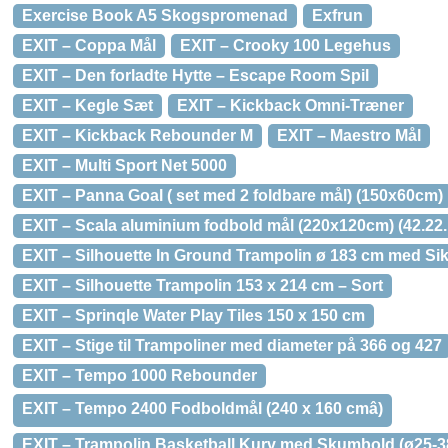
Exercise Book A5 Skogspromenad
Exfrun
EXIT – Coppa Mål
EXIT – Crooky 100 Legehus
EXIT – Den forladte Hytte – Escape Room Spil
EXIT – Kegle Sæt
EXIT – Kickback Omni-Træner
EXIT – Kickback Rebounder M
EXIT – Maestro Mål
EXIT – Multi Sport Net 5000
EXIT – Panna Goal ( set med 2 foldbare mål) (150x60cm)
EXIT – Scala aluminium fodbold mål (220x120cm) (42.22.
EXIT – Silhouette In Ground Trampolin ø 183 cm med Si
EXIT – Silhouette Trampolin 153 x 214 cm – Sort
EXIT – Sprinqle Water Play Tiles 150 x 150 cm
EXIT – Stige til Trampoliner med diameter på 366 og 427
EXIT – Tempo 1000 Rebounder
EXIT – Tempo 2400 Fodboldmål (240 x 160 cmâ)
EXIT – Trampolin Basketball Kurv med Skumbold (ø25-3