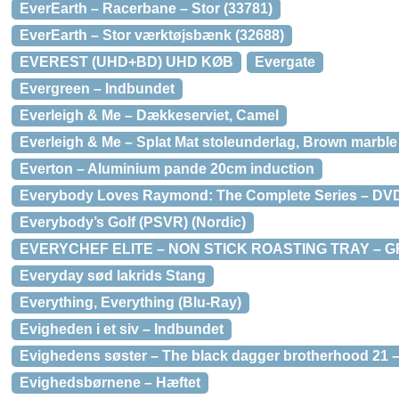
EverEarth – Racerbane – Stor (33781)
EverEarth – Stor værktøjsbænk (32688)
EVEREST (UHD+BD) UHD KØB
Evergate
Evergreen – Indbundet
Everleigh & Me – Dækkeserviet, Camel
Everleigh & Me – Splat Mat stoleunderlag, Brown marble
Everton – Aluminium pande 20cm induction
Everybody Loves Raymond: The Complete Series – DV
Everybody’s Golf (PSVR) (Nordic)
EVERYCHEF ELITE – NON STICK ROASTING TRAY – G
Everyday sød lakrids Stang
Everything, Everything (Blu-Ray)
Evigheden i et siv – Indbundet
Evighedens søster – The black dagger brotherhood 21 
Evighedsbørnene – Hæftet