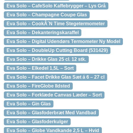
Eva Solo – CafeSolo Kaffebrygger – Lys Grå
Eva Solo – Champagne Coupe Glas
Eva Solo – CookÂ´N Time Stegetermometer
Eva Solo – Dekanteringskaraffel
Eva Solo – Digital Udendørs Termometer Ny Model
Eva Solo – DoubleUp Cutting Board (531429)
Eva Solo – Drikke Glas 25 cl. 12 stk.
Eva Solo – Elkedel 1,5L – Sort
Eva Solo – Facet Drikke Glas Sæt á 6 – 27 cl
Eva Solo – FireGlobe Ildsted
Eva Solo – Forklæde Canvas Læder – Sort
Eva Solo – Gin Glas
Eva Solo – Glasfoderbræt Med Vandbad
Eva Solo – Glasfoderkulger
Eva Solo – Globe Vandkande 2,5 L – Hvid