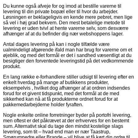
Du kunne også afveje for og imod at bestille varerne til
levering til din private bopæl eller til hvor du arbejder.
Løsningen er beklageligvis en kende mere pebret, men lige
så vel i høj grad bekvem. Den mest betalelige metode til
levering er uden tvivl at hente varerne selv, som desværre
afhænger af at du befinder dig nær webshoppens lager.
Antal dages levering på kan i nogle tilfælde være
ualmindeligt afgørende ifald man har brug for varerne om et
øjeblik, og med det formål er det i sandhed væsentligt at du
besigtiger den forventede leveringstid på det vedkommende
produkt.
En lang række e-forhandlere stiller udsigt til levering efter en
enkelt hverdag på mange af butikkens produkter,
eksempelvis , hvilket dog afhænger af at ordren indsendes
forud for et givent tidspunkt, med det formål at de med
sikkerhed kan nå at få produkterne ordnet forud for at
pakkemedarbejderne holder fyraften.
Nogle enkelte online forretninger byder på portofri levering,
men oftest er det påkrævet at der erhverves for en bestemt
sum. Alternativt skal du tage den mindst kostelige slags
levering, som tit – hvad end man er nær Taastrup,
Smørumnedre eller Brande – vil blive at få kørt din ordre til