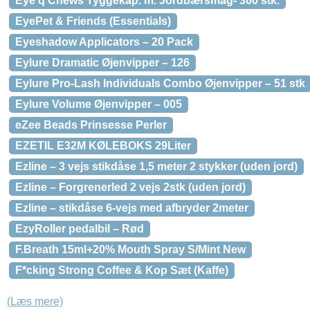
Eye q Chews Tyggekap. m. Jordbærsmag- 360 stk.
EyePet & Friends (Essentials)
Eyeshadow Applicators – 20 Pack
Eylure Dramatic Øjenvipper – 126
Eylure Pro-Lash Individuals Combo Øjenvipper – 51 stk
Eylure Volume Øjenvipper – 005
eZee Beads Prinsesse Perler
EZETIL E32M KØLEBOKS 29Liter
Ezline – 3 vejs stikdåse 1,5 meter 2 stykker (uden jord)
Ezline – Forgrenerled 2 vejs 2stk (uden jord)
Ezline – stikdåse 6-vejs med afbryder 2meter
EzyRoller pedalbil – Rød
F.Breath 15ml+20% Mouth Spray S/Mint New
F*cking Strong Coffee & Kop Sæt (Kaffe)
(Læs mere)