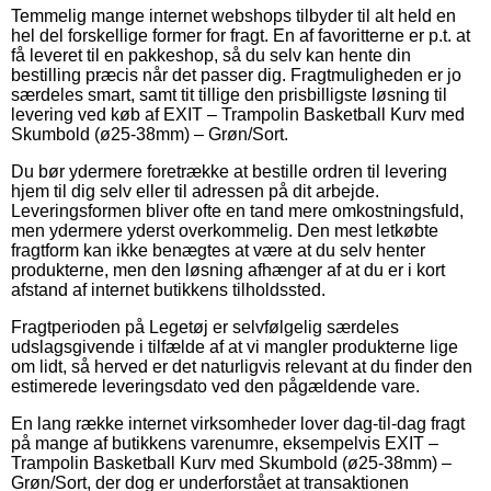
Temmelig mange internet webshops tilbyder til alt held en
hel del forskellige former for fragt. En af favoritterne er p.t. at
få leveret til en pakkeshop, så du selv kan hente din
bestilling præcis når det passer dig. Fragtmuligheden er jo
særdeles smart, samt tit tillige den prisbilligste løsning til
levering ved køb af EXIT – Trampolin Basketball Kurv med
Skumbold (ø25-38mm) – Grøn/Sort.
Du bør ydermere foretrække at bestille ordren til levering
hjem til dig selv eller til adressen på dit arbejde.
Leveringsformen bliver ofte en tand mere omkostningsfuld,
men ydermere yderst overkommelig. Den mest letkøbte
fragtform kan ikke benægtes at være at du selv henter
produkterne, men den løsning afhænger af at du er i kort
afstand af internet butikkens tilholdssted.
Fragtperioden på Legetøj er selvfølgelig særdeles
udslagsgivende i tilfælde af at vi mangler produkterne lige
om lidt, så herved er det naturligvis relevant at du finder den
estimerede leveringsdato ved den pågældende vare.
En lang række internet virksomheder lover dag-til-dag fragt
på mange af butikkens varenumre, eksempelvis EXIT –
Trampolin Basketball Kurv med Skumbold (ø25-38mm) –
Grøn/Sort, der dog er underforstået at transaktionen