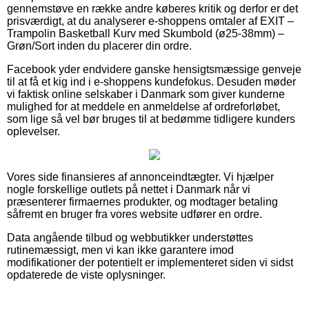
gennemstøve en række andre køberes kritik og derfor er det
prisværdigt, at du analyserer e-shoppens omtaler af EXIT –
Trampolin Basketball Kurv med Skumbold (ø25-38mm) –
Grøn/Sort inden du placerer din ordre.
Facebook yder endvidere ganske hensigtsmæssige genveje
til at få et kig ind i e-shoppens kundefokus. Desuden møder
vi faktisk online selskaber i Danmark som giver kunderne
mulighed for at meddele en anmeldelse af ordreforløbet,
som lige så vel bør bruges til at bedømme tidligere kunders
oplevelser.
Vores side finansieres af annonceindtægter. Vi hjælper
nogle forskellige outlets på nettet i Danmark når vi
præsenterer firmaernes produkter, og modtager betaling
såfremt en bruger fra vores website udfører en ordre.
Data angående tilbud og webbutikker understøttes
rutinemæssigt, men vi kan ikke garantere imod
modifikationer der potentielt er implementeret siden vi sidst
opdaterede de viste oplysninger.