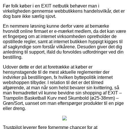
Før folk køber i en EXIT netbutik behøver man i
virkeligheden gennemse webbutikkens handelsvilkår, det er
dog bare ikke særlig sjovt.
En nemmere løsning kunne derfor være at bemærke
hvorvidt online firmaet er e-mærket medlem, da det kan være
et fingerpeg om at internet virksomheden opretholder de
opstillede regler, samt at internet butikken hyppigt kigges til
af sagkyndige som forstår vilkårene. Desuden giver det dig
anledning til support, ifald du forvoldes udfordringer ved din
bestilling.
Udover dette er det at foretrække at køber er
hensynstagende til de mest aktuelle reglementer der
indvirker på bestillingen, fx hvilken byttepolitik internet
webshoppen tilbyder. I relation til det er det tilmed
afgørende, at man når som helst bevarer sin kvittering, så
man fremadrettet vil kunne bevidne sin shopping af EXIT –
Trampolin Basketball Kurv med Skumbold (ø25-38mm) –
Grøn/Sort, uanset om man efterspørger produkter til en pige
eller dreng.
Trustpilot leverer flere fornemme chancer for at