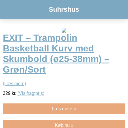
Suhrshus
EXIT – Trampolin
Basketball Kurv med
Skumbold (ø25-38mm) –
Grøn/Sort
(Læs mere)
329
kr.
(Vis fragtpris)
Læs mere »
Køb nu »