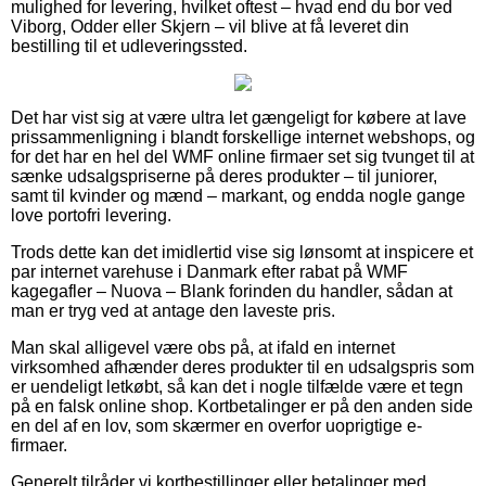
mulighed for levering, hvilket oftest – hvad end du bor ved
Viborg, Odder eller Skjern – vil blive at få leveret din
bestilling til et udleveringssted.
Det har vist sig at være ultra let gængeligt for købere at lave
prissammenligning i blandt forskellige internet webshops, og
for det har en hel del WMF online firmaer set sig tvunget til at
sænke udsalgspriserne på deres produkter – til juniorer,
samt til kvinder og mænd – markant, og endda nogle gange
love portofri levering.
Trods dette kan det imidlertid vise sig lønsomt at inspicere et
par internet varehuse i Danmark efter rabat på WMF
kagegafler – Nuova – Blank forinden du handler, sådan at
man er tryg ved at antage den laveste pris.
Man skal alligevel være obs på, at ifald en internet
virksomhed afhænder deres produkter til en udsalgspris som
er uendeligt letkøbt, så kan det i nogle tilfælde være et tegn
på en falsk online shop. Kortbetalinger er på den anden side
en del af en lov, som skærmer en overfor uoprigtige e-
firmaer.
Generelt tilråder vi kortbestillinger eller betalinger med