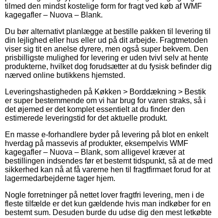
tilmed den mindst kostelige form for fragt ved køb af WMF
kagegafler – Nuova – Blank.
Du bør alternativt planlægge at bestille pakken til levering til
din lejlighed eller hus eller ud på dit arbejde. Fragtmetoden
viser sig tit en anelse dyrere, men også super bekvem. Den
prisbilligste mulighed for levering er uden tvivl selv at hente
produkterne, hvilket dog forudsætter at du fysisk befinder dig
nærved online butikkens hjemsted.
Leveringshastigheden på Køkken > Borddækning > Bestik
er super bestemmende om vi har brug for varen straks, så i
det øjemed er det komplet essentielt at du finder den
estimerede leveringstid for det aktuelle produkt.
En masse e-forhandlere byder på levering på blot en enkelt
hverdag på massevis af produkter, eksempelvis WMF
kagegafler – Nuova – Blank, som alligevel kræver at
bestillingen indsendes før et bestemt tidspunkt, så at de med
sikkerhed kan nå at få varerne hen til fragtfirmaet forud for at
lagermedarbejderne tager hjem.
Nogle forretninger på nettet lover fragtfri levering, men i de
fleste tilfælde er det kun gældende hvis man indkøber for en
bestemt sum. Desuden burde du udse dig den mest letkøbte