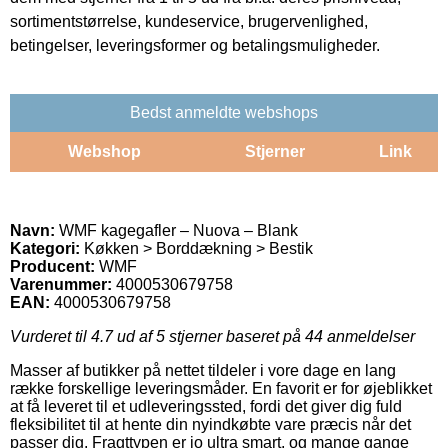
sortimentstørrelse, kundeservice, brugervenlighed,
betingelser, leveringsformer og betalingsmuligheder.
Bedst anmeldte webshops
Webshop
Stjerner
Link
Navn:
WMF kagegafler – Nuova – Blank
Kategori:
Køkken > Borddækning > Bestik
Producent:
WMF
Varenummer:
4000530679758
EAN:
4000530679758
Vurderet til
4.7
ud af 5 stjerner baseret på
44
anmeldelser
Masser af butikker på nettet tildeler i vore dage en lang
række forskellige leveringsmåder. En favorit er for øjeblikket
at få leveret til et udleveringssted, fordi det giver dig fuld
fleksibilitet til at hente din nyindkøbte vare præcis når det
passer dig. Fragttypen er jo ultra smart, og mange gange