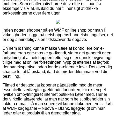
mobilen. Som et alternativ burde du vælge et tilbud fra
eksempelvis ViaBill, ifald du har til hensigt at dække
omkostningerne over flere uger.
Inden nogen shopper på en WMF online shop bør man i
virkeligheden kigge på netshoppens handelsbetingelser, det
er dog almindeligvis en tidskrævende opgave.
En nem løsning kunne måske være at kontrollere om e-
forhandleren er e-mærke godkendt, siden det generelt er en
antydning af at netshoppen retter sig efter dansk lovgivning,
tillige med at online forretningen hyppigt efterses af fagfolk
der har ekspertise inden for de gældende love. Det giver dig
chance for at få bistand, ifald du møder dilemmaer ved din
bestilling.
Tilmed er det godt at køber er påpasselig med de mest
essentielle vedtægter gældende for ordren, for eksempel
hvilken ombytningsret internet butikken kører med. Her er
det virkelig afgørende, at man når som helst bibeholder sin
faktura e-mail, så man senere vil kunne dokumentere sit køb
af WMF kagegafler – Nuova – Blank, ligegyldigt om man
leder efter et produkt til en dreng eller pige.