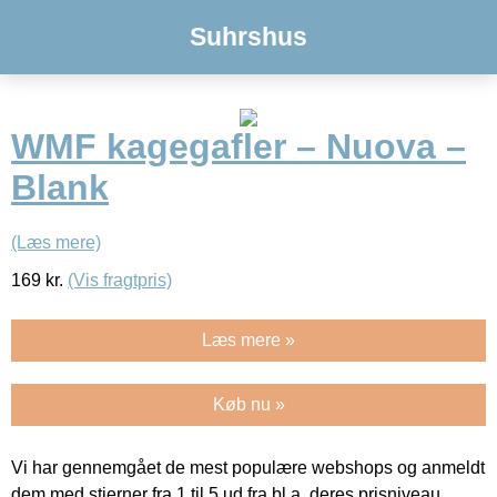
Suhrshus
WMF kagegafler – Nuova –
Blank
(Læs mere)
169
kr.
(Vis fragtpris)
Læs mere »
Køb nu »
Vi har gennemgået de mest populære webshops og anmeldt
dem med stjerner fra 1 til 5 ud fra bl.a. deres prisniveau,