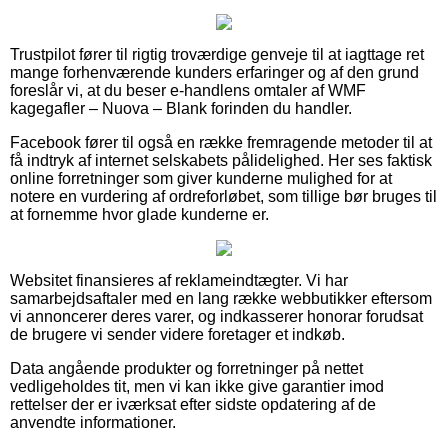
Trustpilot fører til rigtig troværdige genveje til at iagttage ret
mange forhenværende kunders erfaringer og af den grund
foreslår vi, at du beser e-handlens omtaler af WMF
kagegafler – Nuova – Blank forinden du handler.
Facebook fører til også en række fremragende metoder til at
få indtryk af internet selskabets pålidelighed. Her ses faktisk
online forretninger som giver kunderne mulighed for at
notere en vurdering af ordreforløbet, som tillige bør bruges til
at fornemme hvor glade kunderne er.
Websitet finansieres af reklameindtægter. Vi har
samarbejdsaftaler med en lang række webbutikker eftersom
vi annoncerer deres varer, og indkasserer honorar forudsat
de brugere vi sender videre foretager et indkøb.
Data angående produkter og forretninger på nettet
vedligeholdes tit, men vi kan ikke give garantier imod
rettelser der er iværksat efter sidste opdatering af de
anvendte informationer.