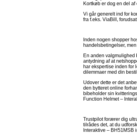
Kortkøb er dog en del af
Vi går generelt ind for ko
fra f.eks. ViaBill, foruds
Inden nogen shopper hos 
handelsbetingelser, men 
En anden valgmulighed k
antydning af at netshopp
har ekspertise inden for 
dilemmaer med din bestil
Udover dette er det anbef
den bytteret online forhan
bibeholder sin kvittering
Function Helmet – Intera
Trustpilot forærer dig u
tilrådes det, at du udfor
Interaktive – BH51MSB in