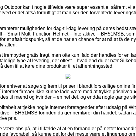
g Outdoor kan i nogle tilfælde være super essentiel såfremt vi a
rved er det altså fornuftigt at man ser den forventede leveringsti
anterer muligheden for dag-til-dag levering på deres bedst sæ
ll – Smart Multi Function Helmet – Interaktive – BH51MSB, som tr
for et aftalt tidspunkt, så at de har en chance for at nå at få de n
yraften.
et frembyder gratis fragt, men ofte kun ifald der handles for en f
lelige type af levering, der oftest – hvad end du er nær Silkeb
få dem til at køre dine produkter til et afhentningssted.
 for enhver at søge sig frem til priser i blandt forskellige online f
 internet firmaer ikke kunne lade være med at trykke prisniveaue
des til mænd og kvinder – en hel del, og endda nogle gange sikre
fitabelt at tjekke nogle internet foretagender efter udsalg på Wit
aktive – BH51MSB forinden du gennemfører din handel, sådan at
ive pris.
være obs på, at i tilfælde af at en forhandler på nettet forhandler
nde favorabel, så kunne det for det meste være et fingerpeg om 