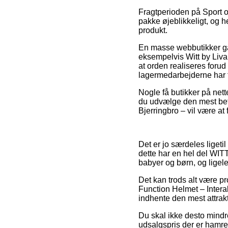
Fragtperioden på Sport o
pakke øjeblikkeligt, og he
produkt.
En masse webbutikker gar
eksempelvis Witt by Liva
at orden realiseres forud 
lagermedarbejderne har f
Nogle få butikker på nett
du udvælge den mest beta
Bjerringbro – vil være at 
Det er jo særdeles ligetil
dette har en hel del WITT
babyer og børn, og ligele
Det kan trods alt være pro
Function Helmet – Inter
indhente den mest attrakt
Du skal ikke desto mindre 
udsalgspris der er hamre