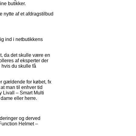
ne butikker.
e nytte af et afdragstilbud
g ind i netbutikkens
, da det skulle være en
lleres af eksperter der
hvis du skulle få
er gældende for købet, fx
at man til enhver tid
y Livall – Smart Multi
 dame eller herre.
rderinger og derved
i Function Helmet –