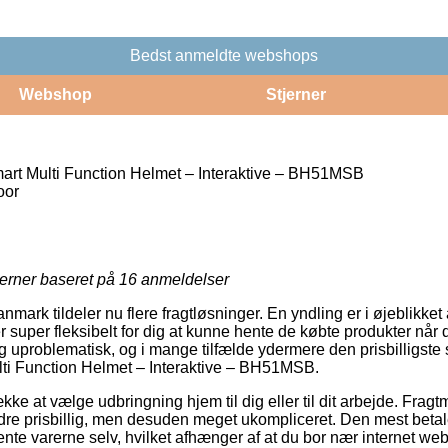
Bedst anmeldte webshops
Webshop
Stjerner
Smart Multi Function Helmet – Interaktive – BH51MSB
oor
jerner baseret på
16
anmeldelser
rk tildeler nu flere fragtløsninger. En yndling er i øjeblikket at
r super fleksibelt for dig at kunne hente de købte produkter når d
ig uproblematisk, og i mange tilfælde ydermere den prisbilligste
ulti Function Helmet – Interaktive – BH51MSB.
ke at vælge udbringning hjem til dig eller til dit arbejde. Fragt
re prisbillig, men desuden meget ukompliceret. Den mest betalel
ente varerne selv, hvilket afhænger af at du bor nær internet 