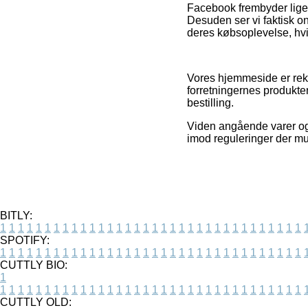
Facebook frembyder ligel
Desuden ser vi faktisk 
deres købsoplevelse, hvilk
Vores hjemmeside er rekla
forretningernes produkt
bestilling.
Viden angående varer og n
imod reguleringer der mul
BITLY:
1
1
1
1
1
1
1
1
1
1
1
1
1
1
1
1
1
1
1
1
1
1
1
1
1
1
1
1
1
1
1
1
1
1
SPOTIFY:
1
1
1
1
1
1
1
1
1
1
1
1
1
1
1
1
1
1
1
1
1
1
1
1
1
1
1
1
1
1
1
1
1
1
CUTTLY BIO:
1
1
1
1
1
1
1
1
1
1
1
1
1
1
1
1
1
1
1
1
1
1
1
1
1
1
1
1
1
1
1
1
1
1
1
CUTTLY OLD: