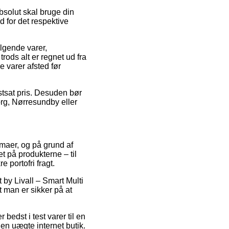
bsolut skal bruge din
d for det respektive
lgende varer,
ods alt er regnet ud fra
ye varer afsted før
astsat pris. Desuden bør
org, Nørresundby eller
irmaer, og på grund af
t på produkterne – til
 portofri fragt.
t by Livall – Smart Multi
 man er sikker på at
 bedst i test varer til en
en uægte internet butik.