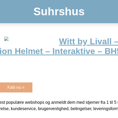
Suhrshus
Witt by Livall 
tion Helmet – Interaktive – 
Køb nu »
t populære webshops og anmeldt dem med stjerner fra 1 til 5 ud
rrelse, kundeservice, brugervenlighed, betingelser, leveringsfor