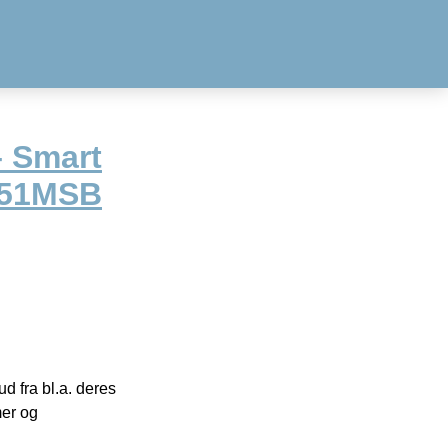
– Smart
BH51MSB
 fra bl.a. deres
mer og