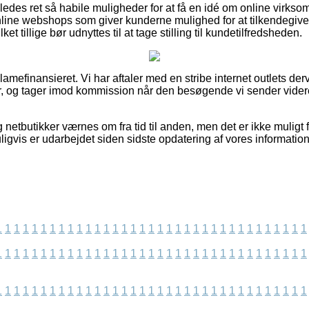
edes ret så habile muligheder for at få en idé om online virk
online webshops som giver kunderne mulighed for at tilkendegi
et tillige bør udnyttes til at tage stilling til kundetilfredsheden.
mefinansieret. Vi har aftaler med en stribe internet outlets der
er, og tager imod kommission når den besøgende vi sender vide
etbutikker værnes om fra tid til anden, men det er ikke muligt f
igvis er udarbejdet siden sidste opdatering af vores information
1
1
1
1
1
1
1
1
1
1
1
1
1
1
1
1
1
1
1
1
1
1
1
1
1
1
1
1
1
1
1
1
1
1
1
1
1
1
1
1
1
1
1
1
1
1
1
1
1
1
1
1
1
1
1
1
1
1
1
1
1
1
1
1
1
1
1
1
1
1
1
1
1
1
1
1
1
1
1
1
1
1
1
1
1
1
1
1
1
1
1
1
1
1
1
1
1
1
1
1
1
1
1
1
1