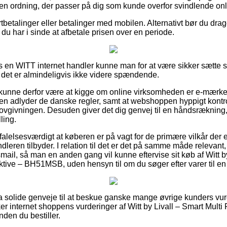
 en ordning, der passer på dig som kunde overfor svindlende onli
rtbetalinger eller betalinger med mobilen. Alternativt bør du drag
at du har i sinde at afbetale prisen over en periode.
en WITT internet handler kunne man for at være sikker sætte si
det er almindeligvis ikke videre spændende.
unne derfor være at kigge om online virksomheden er e-mærket
en adlyder de danske regler, samt at webshoppen hyppigt kontro
lovgivningen. Desuden giver det dig genvej til en håndsrækning, 
ling.
alelsesværdigt at køberen er på vagt for de primære vilkår der 
dleren tilbyder. I relation til det er det på samme måde relevant, 
smail, så man en anden gang vil kunne eftervise sit køb af Witt b
ktive – BH51MSB, uden hensyn til om du søger efter varer til en
ltra solide genveje til at beskue ganske mange øvrige kunders vu
sker internet shoppens vurderinger af Witt by Livall – Smart Mult
den du bestiller.