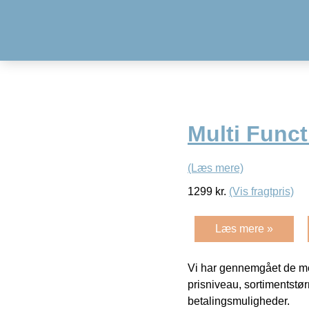
Multi Func
(Læs mere)
1299
kr.
(Vis fragtpris)
Læs mere »
Vi har gennemgået de mes
prisniveau, sortimentstø
betalingsmuligheder.