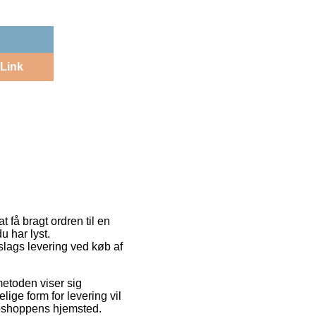
Link
 få bragt ordren til en
u har lyst.
 slags levering ved køb af
metoden viser sig
ige form for levering vil
webshoppens hjemsted.