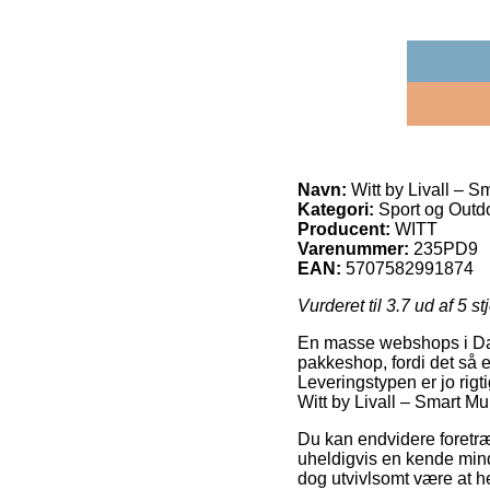
Navn:
Witt by Livall – 
Kategori:
Sport og Outd
Producent:
WITT
Varenummer:
235PD9
EAN:
5707582991874
Vurderet til
3.7
ud af 5 st
En masse webshops i Danma
pakkeshop, fordi det så e
Leveringstypen er jo rigt
Witt by Livall – Smart M
Du kan endvidere foretræk
uheldigvis en kende mind
dog utvivlsomt være at h