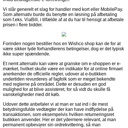
Vi slår generelt et slag for handler med kort eller MobilePay.
Som alternativ burde du benytte en løsning på afbetaling
som f.eks. ViaBill, i tilfælde af at du har til hensigt at afbetale
prisen i flere bidder.
Forinden nogen bestiller hos en Wishco shop kan de for at
være sikker tyde forhandlerens betingelser, dog er det typisk
ikke super spændende.
Et nemt alternativ kan være at granske om e-shoppen er e-
mærket, hvilket skulle være en indikator for at online firmaet
anerkender de officielle regler, udover at e-butikken
undertiden revurderes af fagfolk som er meget bekendte
med reglerne på området. Dette er desuden en god
mulighed for at blive assisteret, for så vidt du skulle få
vanskeligheder med dit køb.
Udover dette anbefaler vi at man er sat ind i de mest
betydningsfulde vedtægter der kan have indflydelse på
transaktionen, som eksempelvis hvilken returneringsret
butikken anvender. Her er det ydermere relevant, at man
permanent opbevarer sin ordrekvittering, så man