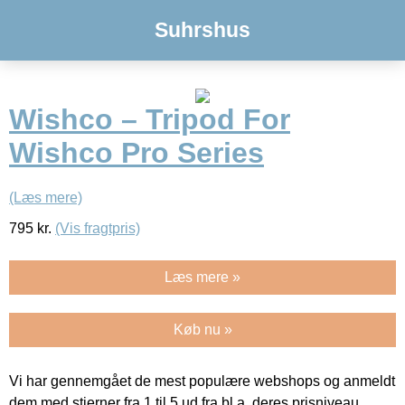
Suhrshus
Wishco – Tripod For
Wishco Pro Series
(Læs mere)
795
kr.
(Vis fragtpris)
Læs mere »
Køb nu »
Vi har gennemgået de mest populære webshops og anmeldt
dem med stjerner fra 1 til 5 ud fra bl.a. deres prisniveau,