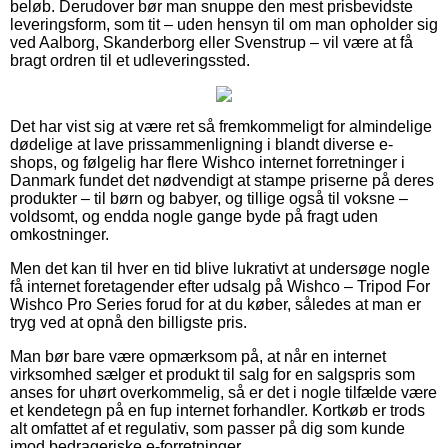
beløb. Derudover bør man snuppe den mest prisbevidste
leveringsform, som tit – uden hensyn til om man opholder sig
ved Aalborg, Skanderborg eller Svenstrup – vil være at få
bragt ordren til et udleveringssted.
Det har vist sig at være ret så fremkommeligt for almindelige
dødelige at lave prissammenligning i blandt diverse e-
shops, og følgelig har flere Wishco internet forretninger i
Danmark fundet det nødvendigt at stampe priserne på deres
produkter – til børn og babyer, og tillige også til voksne –
voldsomt, og endda nogle gange byde på fragt uden
omkostninger.
Men det kan til hver en tid blive lukrativt at undersøge nogle
få internet foretagender efter udsalg på Wishco – Tripod For
Wishco Pro Series forud for at du køber, således at man er
tryg ved at opnå den billigste pris.
Man bør bare være opmærksom på, at når en internet
virksomhed sælger et produkt til salg for en salgspris som
anses for uhørt overkommelig, så er det i nogle tilfælde være
et kendetegn på en fup internet forhandler. Kortkøb er trods
alt omfattet af et regulativ, som passer på dig som kunde
imod bedrageriske e-forretninger.