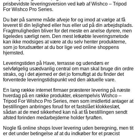
prisbevidste leveringsversion ved køb af Wishco – Tripod
For Wishco Pro Series.
Du bør på samme måde afveje for og imod at vælge at få
leveret til din lejlighed eller hus eller ud på din arbejdsplads.
Fragtmuligheden bliver for det meste en anelse dyrere, men
ligeledes særligt nem. Den mest letkøbte leveringsmetode
kan ikke modsiges at være at du selv henter produkterne,
som jo forudsætter at du bor lige ved online shoppens
hjemsted.
Leveringstiden på Have, terrasse og udendørs er
selvfølgelig usædvanlig central om man skal bruge din ordre
straks, og i det øjemed er det jo fornuftigt at du finder det
forventede leveringstidspunkt ved den aktuelle vare.
En lang række internet firmaer præsterer levering på næste
hverdag på en række produkter, eksempelvis Wishco –
Tripod For Wishco Pro Series, men som imidlertid antager at
bestillingen anbringes forud for et fastslået klokkeslæt,
sådan at de med sikkerhed kan nå at få bestillingen sendt
afsted forinden medarbejderne holder fyraften.
Nogle få online shops lover levering uden beregning, men tit
er det under betingelse af at du indkøber for et præcist