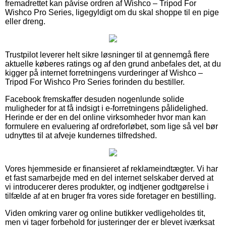
fremadrettet kan påvise ordren af Wishco – Tripod For
Wishco Pro Series, ligegyldigt om du skal shoppe til en pige
eller dreng.
Trustpilot leverer helt sikre løsninger til at gennemgå flere
aktuelle køberes ratings og af den grund anbefales det, at du
kigger på internet forretningens vurderinger af Wishco –
Tripod For Wishco Pro Series forinden du bestiller.
Facebook fremskaffer desuden nogenlunde solide
muligheder for at få indsigt i e-forretningens pålidelighed.
Herinde er der en del online virksomheder hvor man kan
formulere en evaluering af ordreforløbet, som lige så vel bør
udnyttes til at afveje kundernes tilfredshed.
Vores hjemmeside er finansieret af reklameindtægter. Vi har
et fast samarbejde med en del internet selskaber derved at
vi introducerer deres produkter, og indtjener godtgørelse i
tilfælde af at en bruger fra vores side foretager en bestilling.
Viden omkring varer og online butikker vedligeholdes tit,
men vi tager forbehold for justeringer der er blevet iværksat