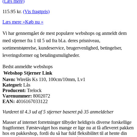
(Læs mere)
115.95
kr.
(Vis fragtpris)
Læs mere »
Køb nu »
Vi har gennemgået de mest populære webshops og anmeldt dem
med stjerner fra 1 til 5 ud fra bl.a. deres prisniveau,
sortimentstørrelse, kundeservice, brugervenlighed, betingelser,
leveringsformer og betalingsmuligheder.
Bedst anmeldte webshops
Webshop
Stjerner
Link
Navn:
Wirelås Ks 110, 100cm/10mm, Lv1
Kategori:
Lås
Producent:
Trelock
Varenummer:
8002072
EAN:
4016167033122
Vurderet til
4.3
ud af 5 stjerner baseret på
35
anmeldelser
Masser af internet forretninger tilbyder heldigvis diverse forskellige
fragtformer. Førstevalget hos mange er lige nu at få afleveret pakken
hos en pakkeshop, fordi du så har fuld fleksibilitet til at hente din