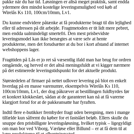
pakke når du har tid. Løsningen er altså meget praktisk, samt endda
ydermere den mindst kostelige leveringsmulighed ved køb af
Wirelås Ks 110, 100cm/10mm, Lv1.
Du kunne endvidere påtænke at få produkterne bragt til din lejlighed
eller til adressen på dit arbejde. Fragtmetoden er tit lidt mere pebret,
men endda ualmindeligt smertefri. Den mest prisbevidste
leveringsmodel kan ikke benægtes at være selv at hente
produkterne, men det forudsætter at du bor i kort afstand af internet
webshoppens lager.
Fragttiden på Lås er jo ret så væsentlig ifald man har brug for ordren
omgående, og herved er det altså meningsfuldt at vi kigger nærmere
på det estimerede leveringstidspunkt for det aktuelle produkt.
Størstedelen af firmaer på nettet udlover levering på blot en enkelt
hverdag på en masse varenumre, eksempelvis Wirelås Ks 110,
100cm/10mm, Lv1, der dog påkræver at bestillingen fuldbyrdes før
et konkret klokkeslæt, sådan at de garanteret kan nå at få varerne
klargjort forud for at de pakkeansatte har fyraften.
Indtil flere e-butikker frembyder fragt uden beregning, men i mange
tilfælde kun såfremt du køber for et fastslået beløb. Ellers skulle du
snuppe den prisbilligste leveringsløsning, hvilket typisk – ligegyldigt
om man bor ved Viborg, Værløse eller Billund – er at få dem til at
køre produkterne til et afhentningssted.