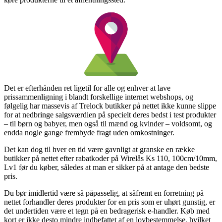
Det er efterhånden ret ligetil for alle og enhver at lave
prissammenligning i blandt forskellige internet webshops, og
følgelig har massevis af Trelock butikker på nettet ikke kunne slippe
for at nedbringe salgsværdien på specielt deres bedst i test produkter
– til børn og babyer, men også til mænd og kvinder – voldsomt, og
endda nogle gange frembyde fragt uden omkostninger.
Det kan dog til hver en tid være gavnligt at granske en række
butikker på nettet efter rabatkoder på Wirelås Ks 110, 100cm/10mm,
Lv1 før du køber, således at man er sikker på at antage den bedste
pris.
Du bør imidlertid være så påpasselig, at såfremt en forretning på
nettet forhandler deres produkter for en pris som er uhørt gunstig, er
det undertiden være et tegn på en bedragerisk e-handler. Køb med
kort er ikke desto mindre indbefattet af en lovbestemmelse, hvilket