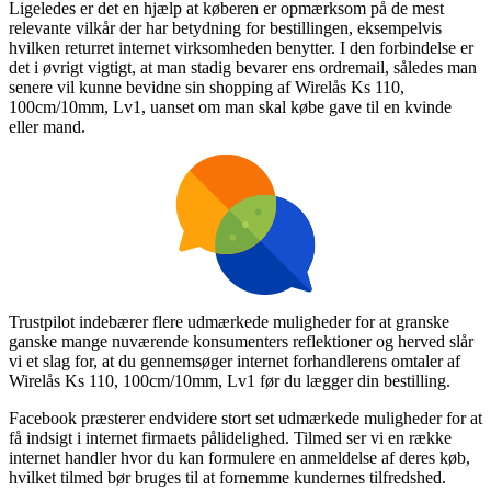
Ligeledes er det en hjælp at køberen er opmærksom på de mest
relevante vilkår der har betydning for bestillingen, eksempelvis
hvilken returret internet virksomheden benytter. I den forbindelse er
det i øvrigt vigtigt, at man stadig bevarer ens ordremail, således man
senere vil kunne bevidne sin shopping af Wirelås Ks 110,
100cm/10mm, Lv1, uanset om man skal købe gave til en kvinde
eller mand.
Trustpilot indebærer flere udmærkede muligheder for at granske
ganske mange nuværende konsumenters reflektioner og herved slår
vi et slag for, at du gennemsøger internet forhandlerens omtaler af
Wirelås Ks 110, 100cm/10mm, Lv1 før du lægger din bestilling.
Facebook præsterer endvidere stort set udmærkede muligheder for at
få indsigt i internet firmaets pålidelighed. Tilmed ser vi en række
internet handler hvor du kan formulere en anmeldelse af deres køb,
hvilket tilmed bør bruges til at fornemme kundernes tilfredshed.