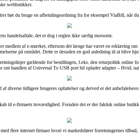
lske webbutikker.
tivt bør du bruge en afbetalingsordning fra for eksempel ViaBill, når d
ns handelsaftale, det er dog i reglen ikke særlig morsomt.
n er medlem af e-mærket, eftersom det længe har været en erklæring om at
mmelserne på området. Dette er desuden en god anledning til at blive hju
ningslinjer gældende for bestillingen, f.eks. den returpolitik online fo
idne om handlen af Universal To USB port bil oplader adapter – Hvid, u
 af diverse tidligere brugeres opfattelser og derved er det anbefalelse
ab til e-firmaets troværdighed. Foruden det er der faktisk online butik
e med flere internet firmaer hvori vi markedsfører forretningernes tilbu