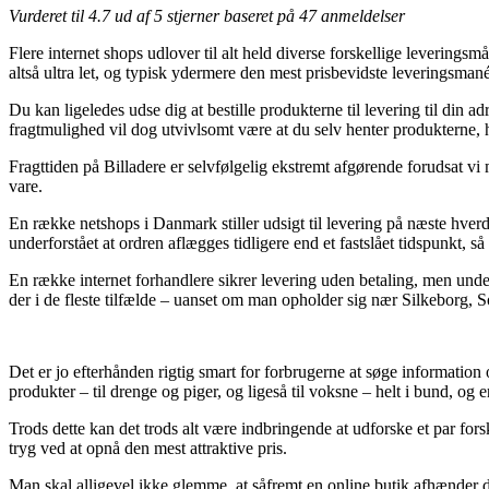
Vurderet til
4.7
ud af 5 stjerner baseret på
47
anmeldelser
Flere internet shops udlover til alt held diverse forskellige levering
altså ultra let, og typisk ydermere den mest prisbevidste leveringsma
Du kan ligeledes udse dig at bestille produkterne til levering til din
fragtmulighed vil dog utvivlsomt være at du selv henter produkterne, hv
Fragttiden på Billadere er selvfølgelig ekstremt afgørende forudsat vi
vare.
En række netshops i Danmark stiller udsigt til levering på næste hve
underforstået at ordren aflægges tidligere end et fastslået tidspunkt, så
En række internet forhandlere sikrer levering uden betaling, men under
der i de fleste tilfælde – uanset om man opholder sig nær Silkeborg, Sol
Det er jo efterhånden rigtig smart for forbrugerne at søge information
produkter – til drenge og piger, og ligeså til voksne – helt i bund, o
Trods dette kan det trods alt være indbringende at udforske et par for
tryg ved at opnå den mest attraktive pris.
Man skal alligevel ikke glemme, at såfremt en online butik afhænder de