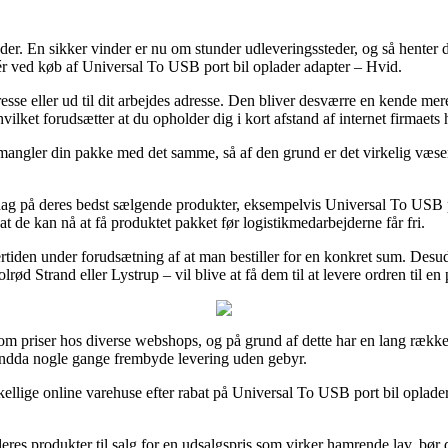
småder. En sikker vinder er nu om stunder udleveringssteder, og så hente
nér ved køb af Universal To USB port bil oplader adapter – Hvid.
 adresse eller ud til dit arbejdes adresse. Den bliver desværre en kende 
ilket forudsætter at du opholder dig i kort afstand af internet firmaets
 mangler din pakke med det samme, så af den grund er det virkelig væsent
rdag på deres bedst sælgende produkter, eksempelvis Universal To USB p
 at de kan nå at få produktet pakket før logistikmedarbejderne får fri.
tiden under forudsætning af at man bestiller for en konkret sum. Desude
rød Strand eller Lystrup – vil blive at få dem til at levere ordren til e
 om priser hos diverse webshops, og på grund af dette har en lang række
g endda nogle gange frembyde levering uden gebyr.
skellige online varehuse efter rabat på Universal To USB port bil oplader
res produkter til salg for en udsalgspris som virker hamrende lav, bør 