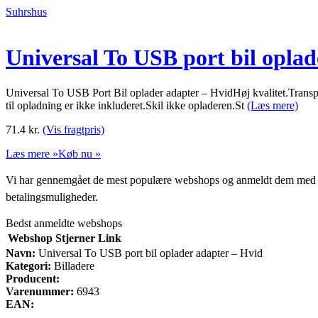
Suhrshus
Universal To USB port bil oplad
Universal To USB Port Bil oplader adapter – HvidHøj kvalitet.Tran
til opladning er ikke inkluderet.Skil ikke opladeren.St
(Læs mere)
71.4
kr.
(Vis fragtpris)
Læs mere »
Køb nu »
Vi har gennemgået de mest populære webshops og anmeldt dem med stjern
betalingsmuligheder.
Bedst anmeldte webshops
Webshop
Stjerner
Link
Navn:
Universal To USB port bil oplader adapter – Hvid
Kategori:
Billadere
Producent:
Varenummer:
6943
EAN: