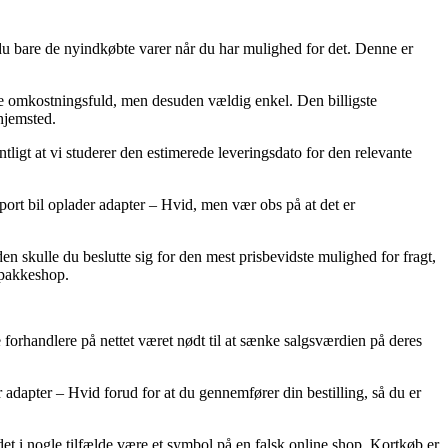
r du bare de nyindkøbte varer når du har mulighed for det. Denne er
mere omkostningsfuld, men desuden vældig enkel. Den billigste
 hjemsted.
ligt at vi studerer den estimerede leveringsdato for den relevante
ort bil oplader adapter – Hvid, men vær obs på at det er
n skulle du beslutte sig for den mest prisbevidste mulighed for fragt,
n pakkeshop.
 forhandlere på nettet været nødt til at sænke salgsværdien på deres
 adapter – Hvid forud for at du gennemfører din bestilling, så du er
det i nogle tilfælde være et symbol på en falsk online shop. Kortkøb er