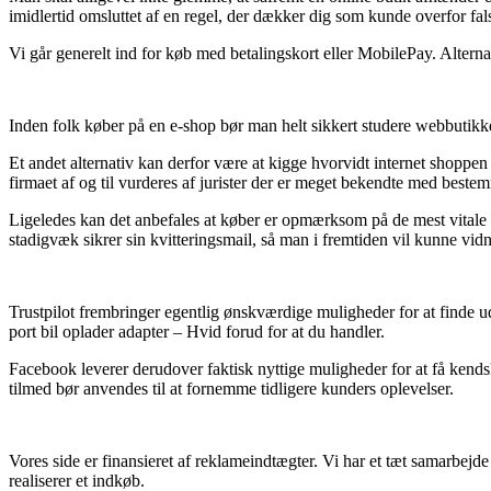
imidlertid omsluttet af en regel, der dækker dig som kunde overfor fa
Vi går generelt ind for køb med betalingskort eller MobilePay. Alterna
Inden folk køber på en e-shop bør man helt sikkert studere webbutikke
Et andet alternativ kan derfor være at kigge hvorvidt internet shoppe
firmaet af og til vurderes af jurister der er meget bekendte med beste
Ligeledes kan det anbefales at køber er opmærksom på de mest vitale ret
stadigvæk sikrer sin kvitteringsmail, så man i fremtiden vil kunne v
Trustpilot frembringer egentlig ønskværdige muligheder for at finde ud
port bil oplader adapter – Hvid forud for at du handler.
Facebook leverer derudover faktisk nyttige muligheder for at få kendsk
tilmed bør anvendes til at fornemme tidligere kunders oplevelser.
Vores side er finansieret af reklameindtægter. Vi har et tæt samarbejd
realiserer et indkøb.