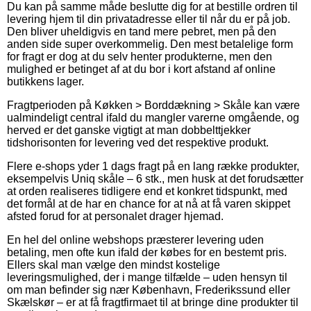
Du kan på samme måde beslutte dig for at bestille ordren til
levering hjem til din privatadresse eller til når du er på job.
Den bliver uheldigvis en tand mere pebret, men på den
anden side super overkommelig. Den mest betalelige form
for fragt er dog at du selv henter produkterne, men den
mulighed er betinget af at du bor i kort afstand af online
butikkens lager.
Fragtperioden på Køkken > Borddækning > Skåle kan være
ualmindeligt central ifald du mangler varerne omgående, og
herved er det ganske vigtigt at man dobbelttjekker
tidshorisonten for levering ved det respektive produkt.
Flere e-shops yder 1 dags fragt på en lang række produkter,
eksempelvis Uniq skåle – 6 stk., men husk at det forudsætter
at orden realiseres tidligere end et konkret tidspunkt, med
det formål at de har en chance for at nå at få varen skippet
afsted forud for at personalet drager hjemad.
En hel del online webshops præsterer levering uden
betaling, men ofte kun ifald der købes for en bestemt pris.
Ellers skal man vælge den mindst kostelige
leveringsmulighed, der i mange tilfælde – uden hensyn til
om man befinder sig nær København, Frederikssund eller
Skælskør – er at få fragtfirmaet til at bringe dine produkter til