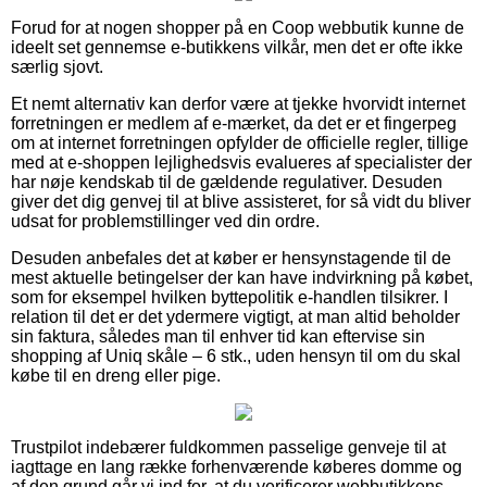
Forud for at nogen shopper på en Coop webbutik kunne de
ideelt set gennemse e-butikkens vilkår, men det er ofte ikke
særlig sjovt.
Et nemt alternativ kan derfor være at tjekke hvorvidt internet
forretningen er medlem af e-mærket, da det er et fingerpeg
om at internet forretningen opfylder de officielle regler, tillige
med at e-shoppen lejlighedsvis evalueres af specialister der
har nøje kendskab til de gældende regulativer. Desuden
giver det dig genvej til at blive assisteret, for så vidt du bliver
udsat for problemstillinger ved din ordre.
Desuden anbefales det at køber er hensynstagende til de
mest aktuelle betingelser der kan have indvirkning på købet,
som for eksempel hvilken byttepolitik e-handlen tilsikrer. I
relation til det er det ydermere vigtigt, at man altid beholder
sin faktura, således man til enhver tid kan eftervise sin
shopping af Uniq skåle – 6 stk., uden hensyn til om du skal
købe til en dreng eller pige.
Trustpilot indebærer fuldkommen passelige genveje til at
iagttage en lang række forhenværende køberes domme og
af den grund går vi ind for, at du verificerer webbutikkens