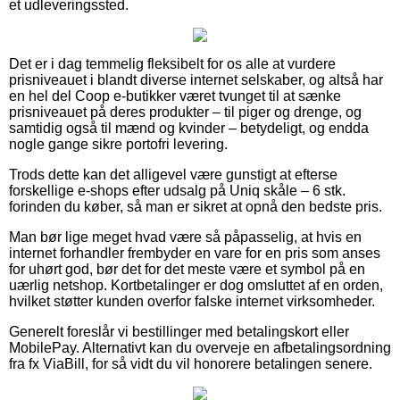
et udleveringssted.
Det er i dag temmelig fleksibelt for os alle at vurdere
prisniveauet i blandt diverse internet selskaber, og altså har
en hel del Coop e-butikker været tvunget til at sænke
prisniveauet på deres produkter – til piger og drenge, og
samtidig også til mænd og kvinder – betydeligt, og endda
nogle gange sikre portofri levering.
Trods dette kan det alligevel være gunstigt at efterse
forskellige e-shops efter udsalg på Uniq skåle – 6 stk.
forinden du køber, så man er sikret at opnå den bedste pris.
Man bør lige meget hvad være så påpasselig, at hvis en
internet forhandler frembyder en vare for en pris som anses
for uhørt god, bør det for det meste være et symbol på en
uærlig netshop. Kortbetalinger er dog omsluttet af en orden,
hvilket støtter kunden overfor falske internet virksomheder.
Generelt foreslår vi bestillinger med betalingskort eller
MobilePay. Alternativt kan du overveje en afbetalingsordning
fra fx ViaBill, for så vidt du vil honorere betalingen senere.