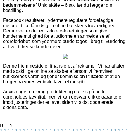
bedømmelser af Uniq skåle – 6 stk. før du lægger din
bestilling.
Facebook resulterer i ydermere regulære fordelagtige
metoder til at få indsigt i online butikkens troværdighed.
Derudover er der en række e-forretninger som giver
kunderne mulighed for at udforme en anmeldelse af
ordreforløbet, som ydermere burde tages i brug til vurdering
af hvor tilfredse kunderne er.
Denne hjemmeside er finansieret af reklamer. Vi har aftaler
med adskillige online selskaber eftersom vi fremviser
butikkernes varer, og tjener kommission i tilfælde af at en
bruger fra vores website laver et indkøb.
Anvisninger omkring produkter og outlets på nettet
opretholdes jævnligt, men vi kan desværre ikke garantere
imod justeringer der er lavet siden vi sidst opdaterede
sidens data.
BITLY:
1
1
1
1
1
1
1
1
1
1
1
1
1
1
1
1
1
1
1
1
1
1
1
1
1
1
1
1
1
1
1
1
1
1