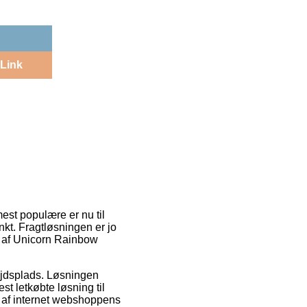
Link
est populære er nu til
unkt. Fragtløsningen er jo
b af Unicorn Rainbow
bejdsplads. Løsningen
t letkøbte løsning til
nd af internet webshoppens