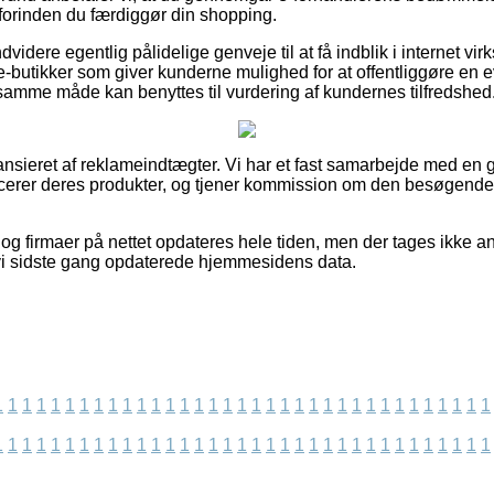
orinden du færdiggør din shopping.
idere egentlig pålidelige genveje til at få indblik i internet 
butikker som giver kunderne mulighed for at offentliggøre en e
 samme måde kan benyttes til vurdering af kundernes tilfredshed
nsieret af reklameindtægter. Vi har et fast samarbejde med en g
ucerer deres produkter, og tjener kommission om den besøgende 
og firmaer på nettet opdateres hele tiden, men der tages ikke an
t vi sidste gang opdaterede hjemmesidens data.
1
1
1
1
1
1
1
1
1
1
1
1
1
1
1
1
1
1
1
1
1
1
1
1
1
1
1
1
1
1
1
1
1
1
1
1
1
1
1
1
1
1
1
1
1
1
1
1
1
1
1
1
1
1
1
1
1
1
1
1
1
1
1
1
1
1
1
1
1
1