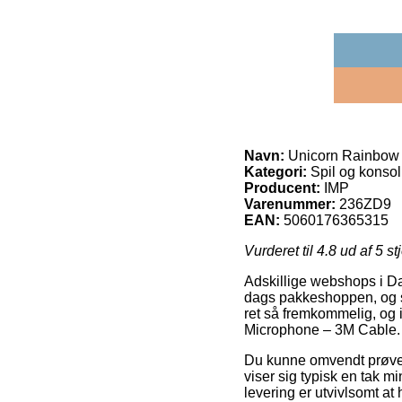
Navn:
Unicorn Rainbow 
Kategori:
Spil og konsol
Producent:
IMP
Varenummer:
236ZD9
EAN:
5060176365315
Vurderet til
4.8
ud af 5 st
Adskillige webshops i Da
dags pakkeshoppen, og så 
ret så fremkommelig, og 
Microphone – 3M Cable.
Du kunne omvendt prøve at
viser sig typisk en tak m
levering er utvivlsomt at