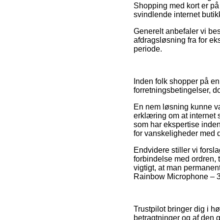
Shopping med kort er på 
svindlende internet butik
Generelt anbefaler vi bes
afdragsløsning fra for e
periode.
Inden folk shopper på en
forretningsbetingelser, d
En nem løsning kunne vær
erklæring om at internet 
som har ekspertise inden
for vanskeligheder med d
Endvidere stiller vi fo
forbindelse med ordren, 
vigtigt, at man permanen
Rainbow Microphone – 3M 
Trustpilot bringer dig i
betragtninger og af den