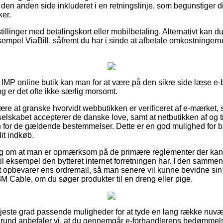
den anden side inkluderet i en retningslinje, som begunstiger 
ker.
tillinger med betalingskort eller mobilbetaling. Alternativt kan 
ksempel ViaBill, såfremt du har i sinde at afbetale omkostninger
 IMP online butik kan man for at være på den sikre side læse e-
og er det ofte ikke særlig morsomt.
e at granske hvorvidt webbutikken er verificeret af e-mærket, 
selskabet accepterer de danske love, samt at netbutikken af og t
 for de gældende bestemmelser. Dette er en god mulighed for b
it indkøb.
rslag om at man er opmærksom på de primære reglementer der ka
til eksempel den bytteret internet forretningen har. I den samme
t opbevarer ens ordremail, så man senere vil kunne bevidne sin 
Cable, om du søger produkter til en dreng eller pige.
 højeste grad passende muligheder for at tyde en lang række nu
 grund anbefaler vi, at du gennemgår e-forhandlerens bedømmel