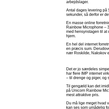
arbejdslager.
Antal dages levering på S
sekunder, så derfor er de
En masse online forretni
Rainbow Microphone – 3M 
med hensynstagen til at 
hjem.
En hel del internet forr
en præcis sum. Derudover
nær Roskilde, Nakskov ell
Det er jo særdeles simpelt
har flere IMP internet v
– til drenge og piger, og 
Til gengæld kan det imid
på Unicorn Rainbow Micro
mest attraktive pris.
Du må lige meget hvad vær
kan ses som umådelig ford