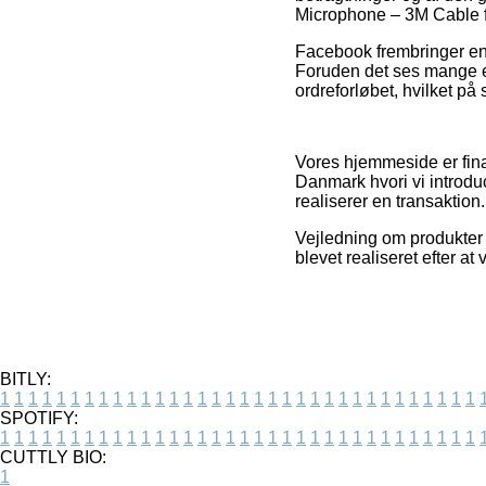
Microphone – 3M Cable f
Facebook frembringer endv
Foruden det ses mange e-
ordreforløbet, hvilket på
Vores hjemmeside er fina
Danmark hvori vi introd
realiserer en transaktion.
Vejledning om produkter 
blevet realiseret efter a
BITLY:
1
1
1
1
1
1
1
1
1
1
1
1
1
1
1
1
1
1
1
1
1
1
1
1
1
1
1
1
1
1
1
1
1
1
SPOTIFY:
1
1
1
1
1
1
1
1
1
1
1
1
1
1
1
1
1
1
1
1
1
1
1
1
1
1
1
1
1
1
1
1
1
1
CUTTLY BIO:
1