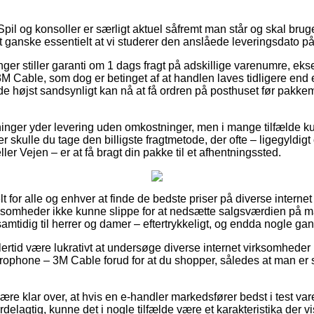
pil og konsoller er særligt aktuel såfremt man står og skal brug
t ganske essentielt at vi studerer den anslåede leveringsdato på
nger stiller garanti om 1 dags fragt på adskillige varenumre, ek
Cable, som dog er betinget af at handlen laves tidligere end e
de højst sandsynligt kan nå at få ordren på posthuset før pakk
etninger yder levering uden omkostninger, men i mange tilfælde k
 skulle du tage den billigste fragtmetode, der ofte – ligegyldig
er Vejen – er at få bragt din pakke til et afhentningssted.
 for alle og enhver at finde de bedste priser på diverse internet 
irksomheder ikke kunne slippe for at nedsætte salgsværdien på 
samtidig til herrer og damer – eftertrykkeligt, og endda nogle gan
lertid være lukrativt at undersøge diverse internet virksomheder
phone – 3M Cable forud for at du shopper, således at man er s
e klar over, at hvis en e-handler markedsfører bedst i test vare
elagtig, kunne det i nogle tilfælde være et karakteristika der vi