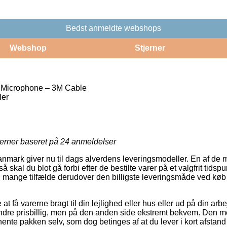
Bedst anmeldte webshops
Webshop
Stjerner
Microphone – 3M Cable
ler
jerner baseret på
24
anmeldelser
nmark giver nu til dags alverdens leveringsmodeller. En af de m
skal du blot gå forbi efter de bestilte varer på et valgfrit tidsp
i mange tilfælde derudover den billigste leveringsmåde ved kø
 få varerne bragt til din lejlighed eller hus eller ud på din ar
indre prisbillig, men på den anden side ekstremt bekvem. Den mes
 hente pakken selv, som dog betinges af at du lever i kort afsta