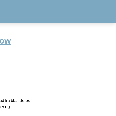
bow
 fra bl.a. deres
mer og