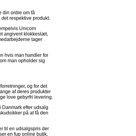
e din ordre om få
 det respektive produkt.
sempelvis Unicorn
t angivent klokkeslæt,
emedarbejderne tager
un hvis man handler for
t om man opholder sig
forretninger, og for det
mange af deres produkter
ge love gebyrfri levering.
 i Danmark efter udsalg
kudsikker på at få den
r til en udsalgspris der
ser en fup online butik.