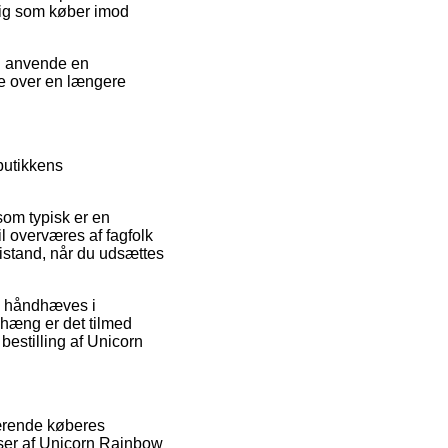
dig som køber imod
du anvende en
ne over en længere
butikkens
som typisk er en
il overværes af fagfolk
istand, når du udsættes
n håndhæves i
nhæng er det tilmed
bestilling af Unicorn
værende køberes
ser af Unicorn Rainbow