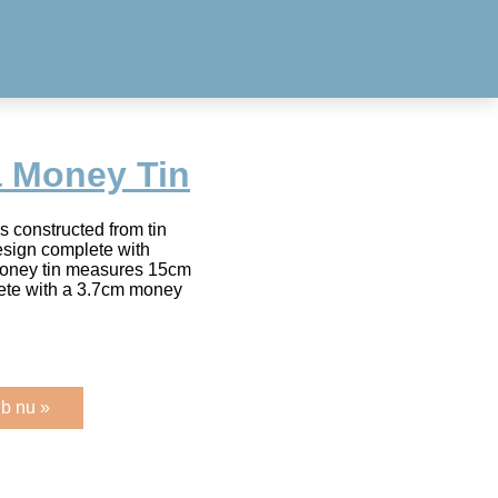
 Money Tin
 constructed from tin
design complete with
oney tin measures 15cm
ete with a 3.7cm money
b nu »