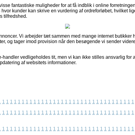
 visse fantastiske muligheder for at få indblik i online forretnin
hvor kunder kan skrive en vurdering af ordreforløbet, hvilket lig
 tilfredshed.
annoncer. Vi arbejder tæt sammen med mange internet butikker hv
r, og tager imod provision når den besøgende vi sender videre
-handler vedligeholdes tit, men vi kan ikke stilles ansvarlig for
pdatering af websitets informationer.
1
1
1
1
1
1
1
1
1
1
1
1
1
1
1
1
1
1
1
1
1
1
1
1
1
1
1
1
1
1
1
1
1
1
1
1
1
1
1
1
1
1
1
1
1
1
1
1
1
1
1
1
1
1
1
1
1
1
1
1
1
1
1
1
1
1
1
1
1
1
1
1
1
1
1
1
1
1
1
1
1
1
1
1
1
1
1
1
1
1
1
1
1
1
1
1
1
1
1
1
1
1
1
1
1