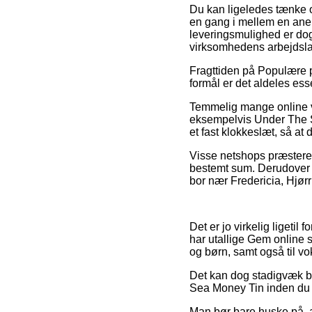
Du kan ligeledes tænke ov
en gang i mellem en anel
leveringsmulighed er dog
virksomhedens arbejdsla
Fragttiden på Populære p
formål er det aldeles ess
Temmelig mange online vi
eksempelvis Under The Se
et fast klokkeslæt, så at 
Visse netshops præsterer 
bestemt sum. Derudover k
bor nær Fredericia, Hjørri
Det er jo virkelig ligetil
har utallige Gem online 
og børn, samt også til v
Det kan dog stadigvæk bli
Sea Money Tin inden du kø
Man bør bare huske på, a