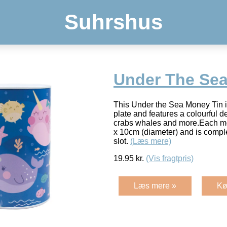
Suhrshus
Under The Sea
This Under the Sea Money Tin is
plate and features a colourful 
crabs whales and more.Each m
x 10cm (diameter) and is compl
slot.
(Læs mere)
19.95
kr.
(Vis fragtpris)
Læs mere »
Kø