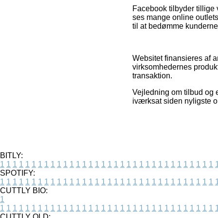
Facebook tilbyder tillige
ses mange online outlets 
til at bedømme kundernes
Websitet finansieres af 
virksomhedernes produkte
transaktion.
Vejledning om tilbud og e
iværksat siden nyligste o
BITLY:
1
1
1
1
1
1
1
1
1
1
1
1
1
1
1
1
1
1
1
1
1
1
1
1
1
1
1
1
1
1
1
1
1
1
SPOTIFY:
1
1
1
1
1
1
1
1
1
1
1
1
1
1
1
1
1
1
1
1
1
1
1
1
1
1
1
1
1
1
1
1
1
1
CUTTLY BIO:
1
1
1
1
1
1
1
1
1
1
1
1
1
1
1
1
1
1
1
1
1
1
1
1
1
1
1
1
1
1
1
1
1
1
1
CUTTLY OLD: