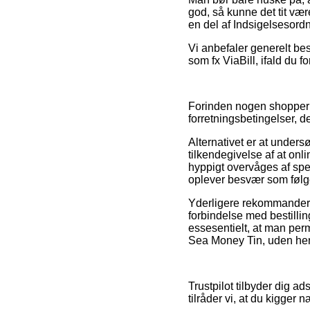
god, så kunne det tit vær
en del af Indsigelsesordn
Vi anbefaler generelt bes
som fx ViaBill, ifald du 
Forinden nogen shopper 
forretningsbetingelser, 
Alternativet er at unders
tilkendegivelse af at on
hyppigt overvåges af spec
oplever besvær som følge 
Yderligere rekommanderer
forbindelse med bestillin
essesentielt, at man per
Sea Money Tin, uden hens
Trustpilot tilbyder dig a
tilråder vi, at du kigge