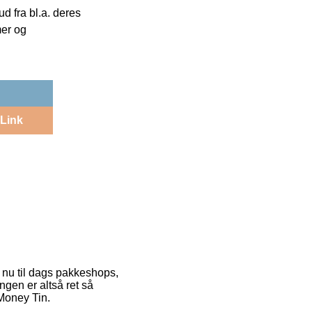
 fra bl.a. deres
mer og
Link
r nu til dags pakkeshops,
ingen er altså ret så
Money Tin.