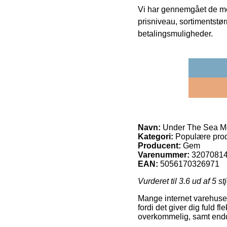
Vi har gennemgået de mes
prisniveau, sortimentstø
betalingsmuligheder.
Navn:
Under The Sea M
Kategori:
Populære prod
Producent:
Gem
Varenummer:
3207081
EAN:
5056170326971
Vurderet til
3.6
ud af 5 st
Mange internet varehuse t
fordi det giver dig fuld f
overkommelig, samt endda