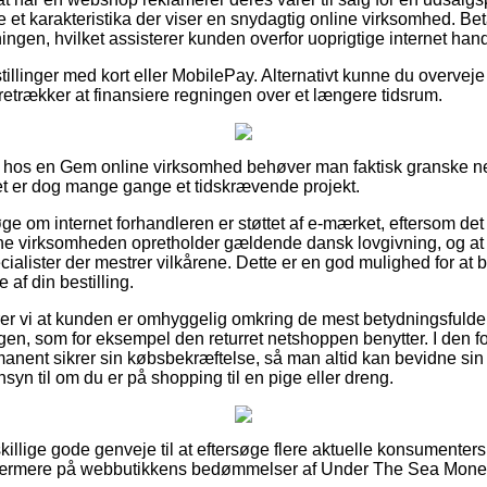
e et karakteristika der viser en snydagtig online virksomhed. Be
ingen, hvilket assisterer kunden overfor uoprigtige internet hand
tillinger med kort eller MobilePay. Alternativt kunne du overvej
foretrækker at finansiere regningen over et længere tidsrum.
hos en Gem online virksomhed behøver man faktisk granske n
det er dog mange gange et tidskrævende projekt.
øge om internet forhandleren er støttet af e-mærket, eftersom de
line virksomheden opretholder gældende dansk lovgivning, og at
ialister der mestrer vilkårene. Dette er en god mulighed for at bl
af din bestilling.
 vi at kunden er omhyggelig omkring de mest betydningsfulde vi
gen, som for eksempel den returret netshoppen benytter. I den fo
manent sikrer sin købsbekræftelse, så man altid kan bevidne si
yn til om du er på shopping til en pige eller dreng.
dskillige gode genveje til at eftersøge flere aktuelle konsumenter
r nærmere på webbutikkens bedømmelser af Under The Sea Money T