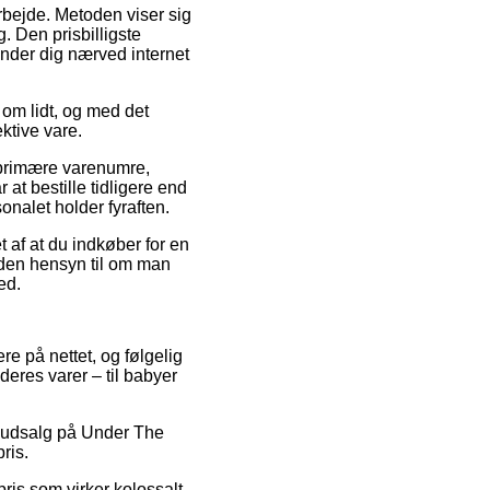
arbejde. Metoden viser sig
. Den prisbilligste
inder dig nærved internet
 om lidt, og med det
ktive vare.
 primære varenumre,
at bestille tidligere end
sonalet holder fyraften.
 af at du indkøber for en
uden hensyn til om man
ed.
ere på nettet, og følgelig
eres varer – til babyer
er udsalg på Under The
ris.
ris som virker kolossalt