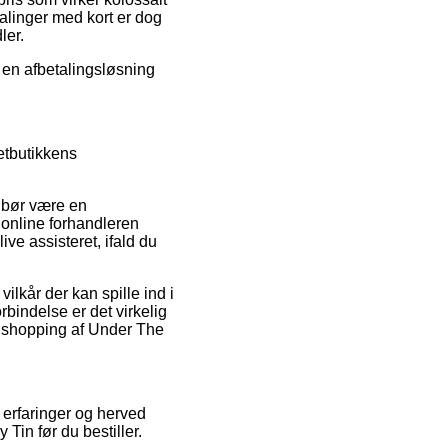
talinger med kort er dog
ler.
e en afbetalingsløsning
etbutikkens
t bør være en
 online forhandleren
ive assisteret, ifald du
lkår der kan spille ind i
rbindelse er det virkelig
n shopping af Under The
s erfaringer og herved
in før du bestiller.