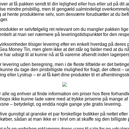
er at få pakken sendt til din lejlighed eller hus eller ud på dit 
se mindre prisbillig, men til gengæld ualmindeligt overkommelig
 at hente produkterne selv, som desværre forudsætter at du bef
ger.
rodukter er selvfølgelig ret relevant om du mangler pakken lige
entielt at man ser nærmere på leveringstidspunktet for den respe
rksomheder tilsiger levering efter en enkelt hverdag på deres
a Money Tin, men glem ikke at det står og falder med at du når 
de har udsigt til at kunne nå at få varerne afsendt inden lagerper
levering uden beregning, men i de fleste tilfælde er det betinget
unne du tage den prisbilligste mulighed for fragt, der oftest – 
ng eller Lystrup – er at få kørt dine produkter til et afhentningsst
 for alle og enhver at finde information om priser hos flere forhandl
shops ikke kunne lade være med at trykke priserne på mange af d
oksne – betydeligt, og endda nogle gange yde gratis levering.
ve gunstigt at granske et par forskellige butikker på nettet eft
ber, sådan at man ikke er i tvivl om at skaffe sig den billigste p
t når en webshop reklamerer deres varer til salg for en udsalgsp