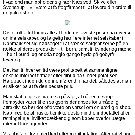
hvad end man opholder sig nær Næstved, Skive eller
Svenstrup – vil være at få fragtfirmaet til at levere din ordre til
en pakkeshop.
Det er ultra let for os alle at finde de laveste priser på diverse
online selskaber, og følgelig har flere internet selskaber i
Danmark set sig nødsaget til at sænke salgspriserne på en
række af deres produkter – til børn, samt til kvinder og mænd
– helt i bund, og endda nogle gange byde på gebyrfri
levering.
Det kan til hver en tid være profitabelt at sammenligne
enkelte internet firmaer efter tilbud på Under polarisen –
Hardback inden du gennemfører din handel, således at man
er sikker på at få den bedste pris.
Man skal alligevel være så påvagt, at når en e-shop
frembyder varer til en salgspris der anses for umådelig
attraktiv, så bør det ofte være en varsel om en uærlig e-shop.
Køb med betalingskort er ikke desto mindre indbefattet af en
retningslinje, hvilket dækker dig som køber overfor uægte
internet foretagender.
Vi anbefaler køb med kort eller mobilbetaling. Alternativt bør