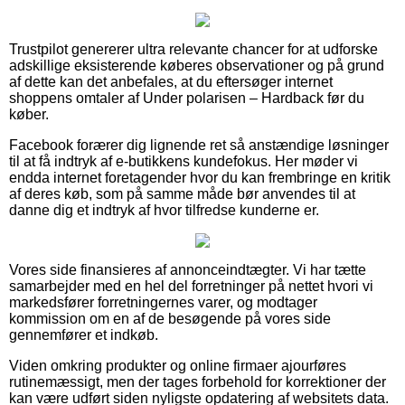
Trustpilot genererer ultra relevante chancer for at udforske
adskillige eksisterende køberes observationer og på grund
af dette kan det anbefales, at du eftersøger internet
shoppens omtaler af Under polarisen – Hardback før du
køber.
Facebook forærer dig lignende ret så anstændige løsninger
til at få indtryk af e-butikkens kundefokus. Her møder vi
endda internet foretagender hvor du kan frembringe en kritik
af deres køb, som på samme måde bør anvendes til at
danne dig et indtryk af hvor tilfredse kunderne er.
Vores side finansieres af annonceindtægter. Vi har tætte
samarbejder med en hel del forretninger på nettet hvori vi
markedsfører forretningernes varer, og modtager
kommission om en af de besøgende på vores side
gennemfører et indkøb.
Viden omkring produkter og online firmaer ajourføres
rutinemæssigt, men der tages forbehold for korrektioner der
kan være udført siden nyligste opdatering af websitets data.