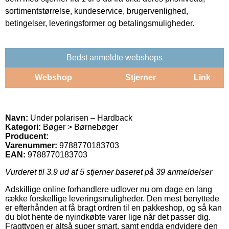
sortimentstørrelse, kundeservice, brugervenlighed,
betingelser, leveringsformer og betalingsmuligheder.
Bedst anmeldte webshops
Webshop
Stjerner
Link
Navn:
Under polarisen – Hardback
Kategori:
Bøger > Børnebøger
Producent:
Varenummer:
9788770183703
EAN:
9788770183703
Vurderet til
3.9
ud af 5 stjerner baseret på
39
anmeldelser
Adskillige online forhandlere udlover nu om dage en lang
række forskellige leveringsmuligheder. Den mest benyttede
er efterhånden at få bragt ordren til en pakkeshop, og så kan
du blot hente de nyindkøbte varer lige når det passer dig.
Fragttypen er altså super smart, samt endda endvidere den