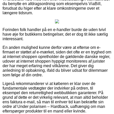
du benytte en afdragsordning som eksempelvis ViaBill,
forudsat du higer efter at klare omkostningerne over et
længere tidsrum.
Forinden folk handler på en e-handler burde de uden tvivl
have øje for butikkens betingelser, det er dog tit ikke særlig
interessant.
En anden mulighed kunne derfor være at efterse om e-
firmaet er støttet af e-mærket, siden det ofte er en tryghed om
at internet shoppen opretholder de gældende danske regler,
udover at internet shoppen hyppigt monitoreres af jurister
der har meget erfaring med vilkårene. Det giver dig
anledning til opbakning, ifald du bliver udsat for dilemmaer
som følge af din ordre.
Ligeså rekommanderer vi at køberen er klar over de
fundamentale vedtægter der indvirker på ordren, til
eksempel den returrettighed webbutikken garanterer. På
grund af dette er det virkelig relevant, at man altid beholder
ens faktura e-mail, så man til enhver tid kan bekræfte sin
ordre af Under polarisen – Hardback, uafhængig om man
efterspørger produkter til en mand eller kvinde.