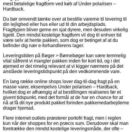
mest betalelige fragtform ved køb af Under polarisen –
Hardback.
Du bør omvendt tænke over at bestille varerne til levering til
din lejlighed eller hus eller ud til din arbejdsplads.
Fragttypen bliver gerne en sjat dyrere, men desuden virkelig
ligetil. Den mindst kostelige fragtform vil dog til enhver tid
være selv at hente pakken, som dog er betinget af at du
befinder dig nær e-forhandlerens lager.
Leveringstiden på Bøger > Børnebøger kan være temmelig
vital såfremt vi mangler pakken inden for kort tid, og i det
øjemed er det rimelig relevant at vi kigger nærmere på det
anslåede leveringstidspunkt på den vedkommende vare.
En lang række online shops lover dag-til-dag fragt på en
masse varer, eksempelvis Under polarisen – Hardback,
hvilket dog er afhængig af at bestillingen realiseres før et
givent tidspunkt, med det formål at de har en chance for at
nå at få dit nye produkt pakket forinden pakkemedarbejderne
drager hjemad.
Flere internet outlets præsterer portofri fragt, men i reglen
kun når der shoppes for en præcis sum. Derudover skal man
foretrække den mindst kostelige leveringsmåde, der ofte –