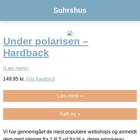
Suhrshus
Under polarisen –
Hardback
(Læs mere)
149.95
kr.
(Vis fragtpris)
Læs mere »
Køb nu »
Vi har gennemgået de mest populære webshops og anmeldt
dem med stjerner fra 1 til 5 ud fra bl.a. deres prisniveau,