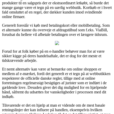
produkter til en salgspris der er ekstraordinært letkøbt, så burde det
mange gange være et tegn på en uærlig webbutik. Kortkøb er i hvert
fald omsluttet af en regel, der dækker kunden imod svindlende
online firmaer.
Generelt foreslår vi køb med betalingskort eller mobilbetaling. Som
et alternativ kunne du overveje et afdragstilbud som f.eks. ViaBill,
forudsat du hellere vil afbetale betalingen over et længere tidsrum.
Forud for at folk køber på en e-handler behøver man for at være
sikker kigge på deres handelsaftale, det er dog for det meste et
tidskrævende arbejde.
Et nemt alternativ kan være at bemærke om online shoppen er
medlem af e-mærket, fordi det generelt er et tegn på at webbutikken
respekterer de officielle danske regler, tillige med at online
forretningen regelmæssigt besigtiges af jurister som er indført i de
gældende love. Desuden giver det dig mulighed for en hjælpende
hånd, såfremt du udsættes for vanskeligheder i processen med dit
indkøb.
Tilsvarende er det en hjælp at man er vidende om de mest basale
retningslinjer der kan influere på handlen, eksempelvis hvilken