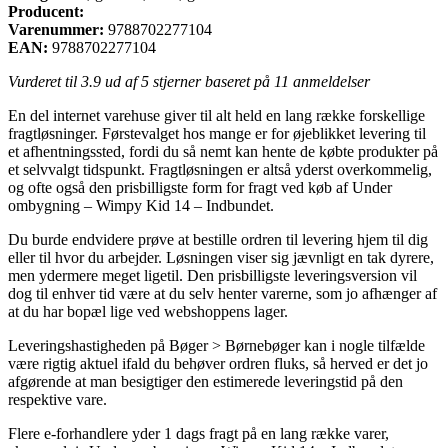
Producent:
Varenummer:
9788702277104
EAN:
9788702277104
Vurderet til
3.9
ud af 5 stjerner baseret på
11
anmeldelser
En del internet varehuse giver til alt held en lang række forskellige
fragtløsninger. Førstevalget hos mange er for øjeblikket levering til
et afhentningssted, fordi du så nemt kan hente de købte produkter på
et selvvalgt tidspunkt. Fragtløsningen er altså yderst overkommelig,
og ofte også den prisbilligste form for fragt ved køb af Under
ombygning – Wimpy Kid 14 – Indbundet.
Du burde endvidere prøve at bestille ordren til levering hjem til dig
eller til hvor du arbejder. Løsningen viser sig jævnligt en tak dyrere,
men ydermere meget ligetil. Den prisbilligste leveringsversion vil
dog til enhver tid være at du selv henter varerne, som jo afhænger af
at du har bopæl lige ved webshoppens lager.
Leveringshastigheden på Bøger > Børnebøger kan i nogle tilfælde
være rigtig aktuel ifald du behøver ordren fluks, så herved er det jo
afgørende at man besigtiger den estimerede leveringstid på den
respektive vare.
Flere e-forhandlere yder 1 dags fragt på en lang række varer,