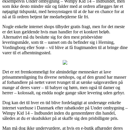
eksempelvis Under ombygning – Wimpy Kid 14 – Indbundet, men
som ikke desto mindre står og falder med at ordren aflægges før et
nøjagtigt tidspunkt, med hensynstagen til at de har en chance for at
nå at få ordren betjent før medarbejderne får fri.
Nogle enkelte internet shops tilbyder gratis fragt, men for det meste
er det kun gældende hvis man handler for et konkret beløb.
Alternativt må du beslutte sig for den mest prisbevidste
leveringsmåde, som tit – uanset om du befinder sig i Herning,
Vordingborg eller Sorø – vil blive at få fragtmanden til at bringe dine
varer til et afhentningssted.
Det er ret fremkommeligt for almindelige mennesker at lave
prissammenligning fra diverse netshops, og af den grund har masser
af forhandlere på nettet været tvunget til at sænke salgsværdien på
mange af deres varer – til babyer og børn, men også til damer og
herrer – kolossalt, og endda nogle gange sikre levering uden gebyr.
Dog kan det til hver en tid blive fordelagtigt at undersøge enkelte
internet varehuse i Danmark efter rabatkoder på Under ombygning –
Wimpy Kid 14 – Indbundet inden du gennemfører din handel,
således at du er skudsikker på at skaffe sig den prisbilligste pris.
Man må dog ikke undervurdere, at hvis en e-butik afhænder deres