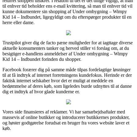
returret shoppen tilsikrer. I relation til det er det tillige vigtigt, at man
til enhver tid beholder ens e-mail kvittering, så man til enhver tid vil
kunne dokumentere sin shopping af Under ombygning – Wimpy
Kid 14 – Indbundet, ligegyldigt om du efterspørger produkter til en
herre eller dame.
Trustpilot giver dig de facto pæne muligheder for at iagttage diverse
aktuelle konsumenters tanker og herved stiller vi forslag om, at du
besigtiger e-handlens anmeldelser af Under ombygning – Wimpy
Kid 14 – Indbundet forinden du shopper.
Facebook forærer dig på samme måde tilpas fordelagtige løsninger
til at få indtryk af internet forretningens kundefokus. Herinde er der
faktisk internet selskaber hvor det er muligt at meddele en
bedømmelse af deres køb, som ligeledes burde udnyttes til at danne
dig et indtryk af hvor glade kunderne er.
Vores side finansieres af reklamer. Vi har samarbejdsaftaler med
massevis af online butikker og introducerer butikkernes produkter,
og høster godtgørelse forudsat en bruger fra vores website laver et
køb.