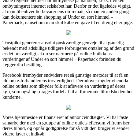
vitale reglementer der har indflydelse på handlen, f.eks. hvilken
ombytningsret internet selskabet har. Derfor er det ligeledes vigtigt,
at man til enhver tid bevarer ens ordremail, så man en anden gang
kan dokumentere sin shopping af Under en sort himmel –
Paperback, uanset om man skal købe en gave til en dreng eller pige.
Trustpilot genererer absolut ønskværdige genveje til at gøre dig
bekendt med adskillige tidligere forbrugeres omtaler og af den grund
er det prisværdigt, at du ser nærmere på online butikkens
vurderinger af Under en sort himmel – Paperback forinden du
lægger din bestilling.
Facebook frembyder endvidere ret så gunstige metoder til at få en
idé om e-forhandlerens troværdighed. Derudover møder vi endda
online outlets som tilbyder folk at aflevere en vurdering af deres
køb, som også bør drages fordel af til at fornemme tilfredsheden hos
kunderne.
Vores hjemmeside er finansieret af annonceindtægter. Vi har faste
samarbejder med en gruppe af online outlets eftersom vi fremviser
deres tilbud, og opnår godtgørelse for så vidt den bruger vi sender
videre laver et indkøb.