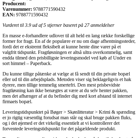
Producent:
Varenummer:
9788771590432
EAN:
9788771590432
Vurderet til
3.9
ud af 5 stjerner baseret på
27
anmeldelser
En masse e-forhandlere udlover til alt held en lang række forskellige
former for fragt. En af de populære er nu om dage afhentningssteder,
fordi det er ekstremt fleksibelt at kunne hente dine varer på et
valgfrit tidspunkt. Fragtløsningen er altså ultra overkommelig, samt
endda tilmed den prisbilligste leveringsmodel ved køb af Under en
sort himmel – Paperback.
Du kunne tillige påtænke at vælge at få sendt til din private bopæl
eller ud til din arbejdsplads. Metoden viser sig beklageligvis et hak
dyrere, men tillige temmelig smertefri. Den mest prisbevidste
fragtløsning kan ikke benægtes at være at du selv henter pakken,
men det afhænger af at du befinder dig med kort afstand til internet
firmaets bopæl.
Leveringstidspunktet på Bøger > Skønlitteratur > Krimi & spænding
er jo rigtig væsentlig forudsat man står og skal bruge pakken fluks,
og i det øjemed er det virkelig essentielt at vi kontrollerer det
forventede leveringstidspunkt for det pågældende produkt.