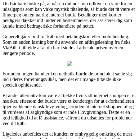
Du bør bare huske på, at når en online shop udlover en vare for en
udsalgspris som kan virke mystisk tiltalende, så burde det tit være et
fingerpeg om en uærlig internet butik. Betalinger med kort er
heldigvis dækket ind under en bestemmelse, der assisterer dig som
kunde imod bedrageriske forhandlere på nettet.
Generelt går vi ind for køb med betalingskort eller mobilbetaling.
Som en anden løsning bør du anvende en afdragsløsning fra f.eks.
ViaBill, i tilfælde af at du har i sinde at afbetale prisen over en
længere periode.
Forinden nogen handler i en netbutik burde de principielt sætte sig
ind i deres forretningsvilkår, men det er i mange tilfælde ikke
specielt ophidsende.
Et andet alternativ kan være at tjekke hvorvidt internet shoppen er e-
mærket, eftersom det burde være et kendetegn for at e-forhandleren
føjer gældende dansk lovgivning, foruden at internet shoppen af og
til vurderes af sagkyndige som er inde i lovgivningen. Dette er en
god lejlighed til at få assistance, såfremt du udsættes for problemer
ved dit køb.
Ligeledes anbefales det at kunden er omhyggelig omkring de mest