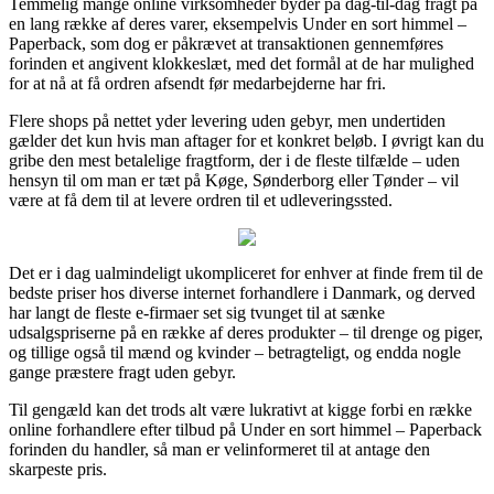
Temmelig mange online virksomheder byder på dag-til-dag fragt på
en lang række af deres varer, eksempelvis Under en sort himmel –
Paperback, som dog er påkrævet at transaktionen gennemføres
forinden et angivent klokkeslæt, med det formål at de har mulighed
for at nå at få ordren afsendt før medarbejderne har fri.
Flere shops på nettet yder levering uden gebyr, men undertiden
gælder det kun hvis man aftager for et konkret beløb. I øvrigt kan du
gribe den mest betalelige fragtform, der i de fleste tilfælde – uden
hensyn til om man er tæt på Køge, Sønderborg eller Tønder – vil
være at få dem til at levere ordren til et udleveringssted.
Det er i dag ualmindeligt ukompliceret for enhver at finde frem til de
bedste priser hos diverse internet forhandlere i Danmark, og derved
har langt de fleste e-firmaer set sig tvunget til at sænke
udsalgspriserne på en række af deres produkter – til drenge og piger,
og tillige også til mænd og kvinder – betragteligt, og endda nogle
gange præstere fragt uden gebyr.
Til gengæld kan det trods alt være lukrativt at kigge forbi en række
online forhandlere efter tilbud på Under en sort himmel – Paperback
forinden du handler, så man er velinformeret til at antage den
skarpeste pris.