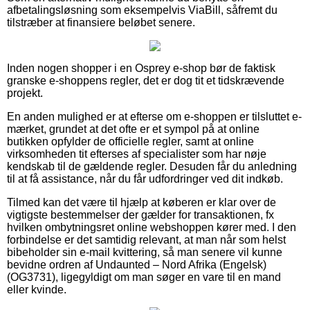
afbetalingsløsning som eksempelvis ViaBill, såfremt du
tilstræber at finansiere beløbet senere.
Inden nogen shopper i en Osprey e-shop bør de faktisk
granske e-shoppens regler, det er dog tit et tidskrævende
projekt.
En anden mulighed er at efterse om e-shoppen er tilsluttet e-
mærket, grundet at det ofte er et sympol på at online
butikken opfylder de officielle regler, samt at online
virksomheden tit efterses af specialister som har nøje
kendskab til de gældende regler. Desuden får du anledning
til at få assistance, når du får udfordringer ved dit indkøb.
Tilmed kan det være til hjælp at køberen er klar over de
vigtigste bestemmelser der gælder for transaktionen, fx
hvilken ombytningsret online webshoppen kører med. I den
forbindelse er det samtidig relevant, at man når som helst
bibeholder sin e-mail kvittering, så man senere vil kunne
bevidne ordren af Undaunted – Nord Afrika (Engelsk)
(OG3731), ligegyldigt om man søger en vare til en mand
eller kvinde.