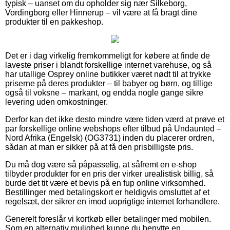
typisk – uanset om du opholder sig nær Silkeborg,
Vordingborg eller Hinnerup – vil være at få bragt dine
produkter til en pakkeshop.
Det er i dag virkelig fremkommeligt for købere at finde de
laveste priser i blandt forskellige internet varehuse, og så
har utallige Osprey online butikker været nødt til at trykke
priserne på deres produkter – til babyer og børn, og tillige
også til voksne – markant, og endda nogle gange sikre
levering uden omkostninger.
Derfor kan det ikke desto mindre være tiden værd at prøve et
par forskellige online webshops efter tilbud på Undaunted –
Nord Afrika (Engelsk) (OG3731) inden du placerer ordren,
sådan at man er sikker på at få den prisbilligste pris.
Du må dog være så påpasselig, at såfremt en e-shop
tilbyder produkter for en pris der virker urealistisk billig, så
burde det tit være et bevis på en fup online virksomhed.
Bestillinger med betalingskort er heldigvis omsluttet af et
regelsæt, der sikrer en imod uoprigtige internet forhandlere.
Generelt foreslår vi kortkøb eller betalinger med mobilen.
Som en alternativ mulighed kunne du benytte en