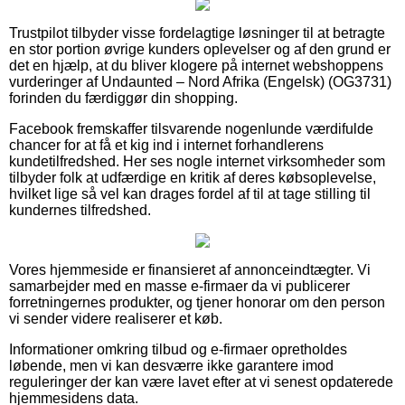
Trustpilot tilbyder visse fordelagtige løsninger til at betragte
en stor portion øvrige kunders oplevelser og af den grund er
det en hjælp, at du bliver klogere på internet webshoppens
vurderinger af Undaunted – Nord Afrika (Engelsk) (OG3731)
forinden du færdiggør din shopping.
Facebook fremskaffer tilsvarende nogenlunde værdifulde
chancer for at få et kig ind i internet forhandlerens
kundetilfredshed. Her ses nogle internet virksomheder som
tilbyder folk at udfærdige en kritik af deres købsoplevelse,
hvilket lige så vel kan drages fordel af til at tage stilling til
kundernes tilfredshed.
Vores hjemmeside er finansieret af annonceindtægter. Vi
samarbejder med en masse e-firmaer da vi publicerer
forretningernes produkter, og tjener honorar om den person
vi sender videre realiserer et køb.
Informationer omkring tilbud og e-firmaer opretholdes
løbende, men vi kan desværre ikke garantere imod
reguleringer der kan være lavet efter at vi senest opdaterede
hjemmesidens data.