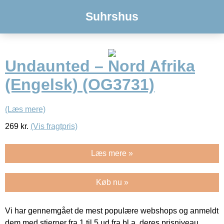
Suhrshus
Undaunted – Nord Afrika
(Engelsk) (OG3731)
(Læs mere)
269
kr.
(Vis fragtpris)
Læs mere »
Køb nu »
Vi har gennemgået de mest populære webshops og anmeldt
dem med stjerner fra 1 til 5 ud fra bl.a. deres prisniveau,