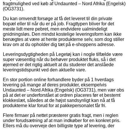
fragtmulighed ved køb af Undaunted – Nord Afrika (Engelsk)
(OG3731).
Du kan omvendt forsøge at få det leveret til din private
bopæl eller til når du er på job. Fragttypen bliver for det
meste lidt mere pebret, men endvidere ualmindeligt
gnidningsløs. Den mindst kostelige leveringsform kan ikke
benægtes at være at hente produkterne selv, som dog stiller
krav om at du opholder dig tæt på e-shoppens adresse.
Leveringsdygtigheden på Legetøj kan i nogle tilfælde være
super væsentlig når du behøver produktet fluks, så i det
øjemed er det rigtig aktuelt at du studerer det anslåede
leveringstidspunkt ved den aktuelle vare.
En stor portion online forhandlere byder på 1 hverdags
levering på mange af deres produkter, eksempelvis
Undaunted – Nord Afrika (Engelsk) (OG3731), men vær obs
på at det er underforstået at ordren placeres før et bestemt
klokkeslæt, således at de højst sandsynligt kan nå at få
produkterne klar forud for at pakkepersonalet får fri.
Flere firmaer på nettet præsterer gratis fragt, men i reglen
under forudsætning af at man indkøber for en konkret pris.
Ellers må du overveje den billigste type af levering, der