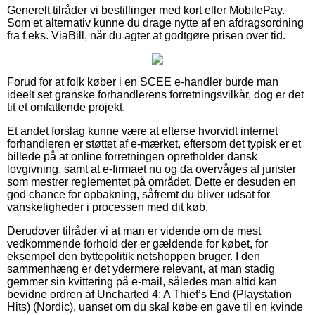
Generelt tilråder vi bestillinger med kort eller MobilePay.
Som et alternativ kunne du drage nytte af en afdragsordning
fra f.eks. ViaBill, når du agter at godtgøre prisen over tid.
Forud for at folk køber i en SCEE e-handler burde man
ideelt set granske forhandlerens forretningsvilkår, dog er det
tit et omfattende projekt.
Et andet forslag kunne være at efterse hvorvidt internet
forhandleren er støttet af e-mærket, eftersom det typisk er et
billede på at online forretningen opretholder dansk
lovgivning, samt at e-firmaet nu og da overvåges af jurister
som mestrer reglementet på området. Dette er desuden en
god chance for opbakning, såfremt du bliver udsat for
vanskeligheder i processen med dit køb.
Derudover tilråder vi at man er vidende om de mest
vedkommende forhold der er gældende for købet, for
eksempel den byttepolitik netshoppen bruger. I den
sammenhæng er det ydermere relevant, at man stadig
gemmer sin kvittering på e-mail, således man altid kan
bevidne ordren af Uncharted 4: A Thief’s End (Playstation
Hits) (Nordic), uanset om du skal købe en gave til en kvinde