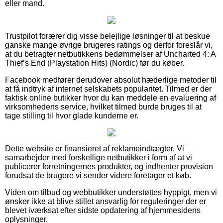
eller mand.
Trustpilot forærer dig visse belejlige løsninger til at beskue
ganske mange øvrige brugeres ratings og derfor foreslår vi,
at du betragter netbutikkens bedømmelser af Uncharted 4: A
Thief’s End (Playstation Hits) (Nordic) før du køber.
Facebook medfører derudover absolut hæderlige metoder til
at få indtryk af internet selskabets popularitet. Tilmed er der
faktisk online butikker hvor du kan meddele en evaluering af
virksomhedens service, hvilket tilmed burde bruges til at
tage stilling til hvor glade kunderne er.
Dette website er finansieret af reklameindtægter. Vi
samarbejder med forskellige netbutikker i form af at vi
publicerer forretningernes produkter, og indhenter provision
forudsat de brugere vi sender videre foretager et køb.
Viden om tilbud og webbutikker understøttes hyppigt, men vi
ønsker ikke at blive stillet ansvarlig for reguleringer der er
blevet iværksat efter sidste opdatering af hjemmesidens
oplysninger.