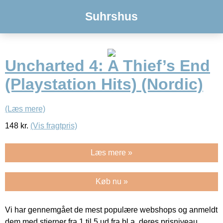
Suhrshus
Uncharted 4: A Thief’s End
(Playstation Hits) (Nordic)
(Læs mere)
148
kr.
(Vis fragtpris)
Læs mere »
Køb nu »
Vi har gennemgået de mest populære webshops og anmeldt
dem med stjerner fra 1 til 5 ud fra bl.a. deres prisniveau,