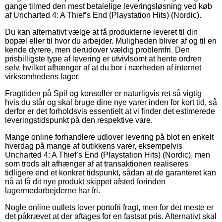
gange tilmed den mest betalelige leveringsløsning ved køb
af Uncharted 4: A Thief’s End (Playstation Hits) (Nordic).
Du kan alternativt vælge at få produkterne leveret til din
bopæl eller til hvor du arbejder. Muligheden bliver af og til en
kende dyrere, men derudover vældig problemfri. Den
prisbilligste type af levering er utvivlsomt at hente ordren
selv, hvilket afhænger af at du bor i nærheden af internet
virksomhedens lager.
Fragttiden på Spil og konsoller er naturligvis ret så vigtig
hvis du står og skal bruge dine nye varer inden for kort tid, så
derfor er det forholdsvis essentielt at vi finder det estimerede
leveringstidspunkt på den respektive vare.
Mange online forhandlere udlover levering på blot en enkelt
hverdag på mange af butikkens varer, eksempelvis
Uncharted 4: A Thief’s End (Playstation Hits) (Nordic), men
som trods alt afhænger af at transaktionen realiseres
tidligere end et konkret tidspunkt, sådan at de garanteret kan
nå at få dit nye produkt skippet afsted forinden
lagermedarbejderne har fri.
Nogle online outlets lover portofri fragt, men for det meste er
det påkrævet at der aftages for en fastsat pris. Alternativt skal