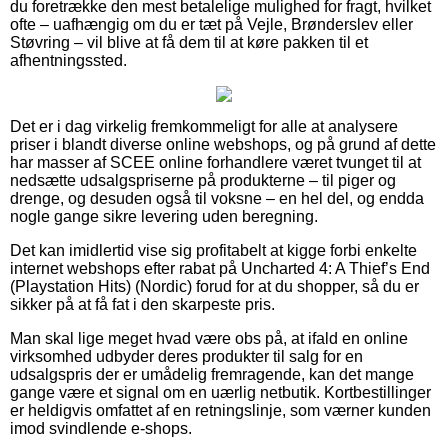
du foretrække den mest betalelige mulighed for fragt, hvilket
ofte – uafhængig om du er tæt på Vejle, Brønderslev eller
Støvring – vil blive at få dem til at køre pakken til et
afhentningssted.
Det er i dag virkelig fremkommeligt for alle at analysere
priser i blandt diverse online webshops, og på grund af dette
har masser af SCEE online forhandlere været tvunget til at
nedsætte udsalgspriserne på produkterne – til piger og
drenge, og desuden også til voksne – en hel del, og endda
nogle gange sikre levering uden beregning.
Det kan imidlertid vise sig profitabelt at kigge forbi enkelte
internet webshops efter rabat på Uncharted 4: A Thief’s End
(Playstation Hits) (Nordic) forud for at du shopper, så du er
sikker på at få fat i den skarpeste pris.
Man skal lige meget hvad være obs på, at ifald en online
virksomhed udbyder deres produkter til salg for en
udsalgspris der er umådelig fremragende, kan det mange
gange være et signal om en uærlig netbutik. Kortbestillinger
er heldigvis omfattet af en retningslinje, som værner kunden
imod svindlende e-shops.