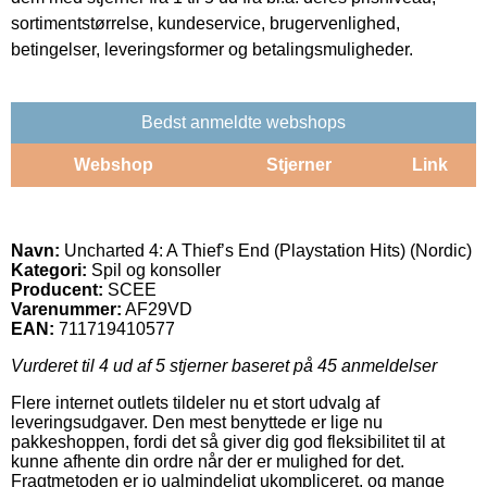
sortimentstørrelse, kundeservice, brugervenlighed,
betingelser, leveringsformer og betalingsmuligheder.
Bedst anmeldte webshops
Webshop
Stjerner
Link
Navn:
Uncharted 4: A Thief’s End (Playstation Hits) (Nordic)
Kategori:
Spil og konsoller
Producent:
SCEE
Varenummer:
AF29VD
EAN:
711719410577
Vurderet til
4
ud af 5 stjerner baseret på
45
anmeldelser
Flere internet outlets tildeler nu et stort udvalg af
leveringsudgaver. Den mest benyttede er lige nu
pakkeshoppen, fordi det så giver dig god fleksibilitet til at
kunne afhente din ordre når der er mulighed for det.
Fragtmetoden er jo ualmindeligt ukompliceret, og mange