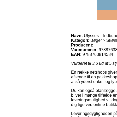
Navn:
Ulysses – Indbun
Kategori:
Bøger > Skønlit
Producent:
Varenummer:
9788763
EAN:
9788763814584
Vurderet til
3.6
ud af 5 st
En række netshops giver 
afsende til en pakkeshop,
altså yderst enkel, og t
Du kan også planlægge at 
bliver i mange tilfælde 
leveringsmulighed vil dog
dig lige ved online butik
Leveringsdygtigheden på 