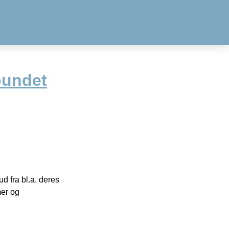
bundet
 fra bl.a. deres
mer og