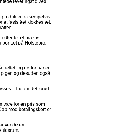
ventede leveringstid ved
e produkter, eksempelvis
 et fastslået klokkeslæt,
raften.
ndler for et præcist
 bor tæt på Holstebro,
 nettet, og derfor har en
og piger, og desuden også
Ulysses – Indbundet forud
n vare for en pris som
 Køb med betalingskort er
u anvende en
e tidsrum.