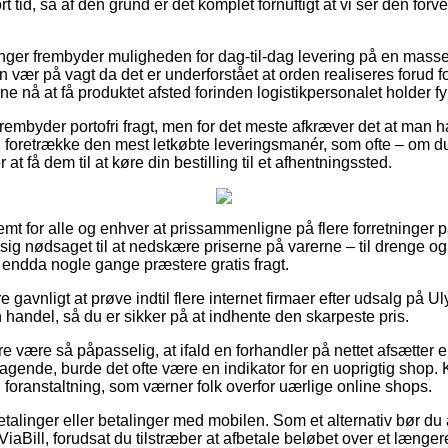
t tid, så af den grund er det komplet fornuftigt at vi ser den for
ninger frembyder muligheden for dag-til-dag levering på en mass
vær på vagt da det er underforstået at orden realiseres forud for
nne nå at få produktet afsted forinden logistikpersonalet holder fy
embyder portofri fragt, men for det meste afkræver det at man ha
foretrække den mest letkøbte leveringsmanér, som ofte – om du
 at få dem til at køre din bestilling til et afhentningssted.
mt for alle og enhver at prissammenligne på flere forretninger på
 sig nødsaget til at nedskære priserne på varerne – til drenge 
g endda nogle gange præstere gratis fragt.
e gavnligt at prøve indtil flere internet firmaer efter udsalg på 
 handel, så du er sikker på at indhente den skarpeste pris.
 være så påpasselig, at ifald en forhandler på nettet afsætter e
ragende, burde det ofte være en indikator for en uoprigtig shop.
en foranstaltning, som værner folk overfor uærlige online shops.
betalinger eller betalinger med mobilen. Som et alternativ bør d
ViaBill, forudsat du tilstræber at afbetale beløbet over et længer