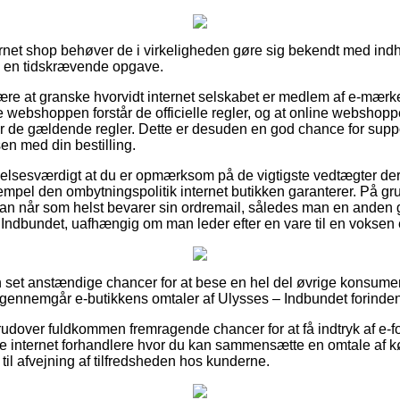
nternet shop behøver de i virkeligheden gøre sig bekendt med ind
en en tidskrævende opgave.
være at granske hvorvidt internet selskabet er medlem af e-mærke
e webshoppen forstår de officielle regler, og at online webshopp
r de gældende regler. Dette er desuden en god chance for supp
en med din bestilling.
elsesværdigt at du er opmærksom på de vigtigste vedtægter der
empel den ombytningspolitik internet butikken garanterer. På gru
man når som helst bevarer sin ordremail, således man en anden
 Indbundet, uafhængig om man leder efter en vare til en voksen e
an set anstændige chancer for at bese en hel del øvrige konsu
u gennemgår e-butikkens omtaler af Ulysses – Indbundet forinden 
rudover fuldkommen fremragende chancer for at få indtryk af e-fo
e internet forhandlere hvor du kan sammensætte en omtale af k
 til afvejning af tilfredsheden hos kunderne.