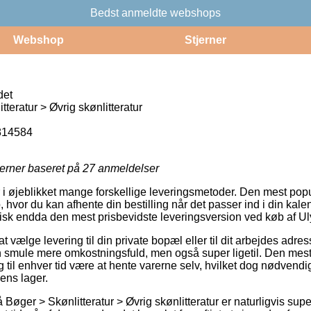
Bedst anmeldte webshops
Webshop
Stjerner
det
teratur > Øvrig skønlitteratur
814584
jerner baseret på
27
anmeldelser
i øjeblikket mange forskellige leveringsmetoder. Den mest pop
 hvor du kan afhente din bestilling når det passer ind i din kal
ypisk endda den mest prisbevidste leveringsversion ved køb af U
vælge levering til din private bopæl eller til dit arbejdes adr
en smule mere omkostningsfuld, men også super ligetil. Den mest
 til enhver tid være at hente varerne selv, hvilket dog nødvendig
kens lager.
Bøger > Skønlitteratur > Øvrig skønlitteratur er naturligvis sup