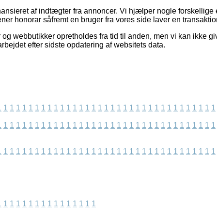
sieret af indtægter fra annoncer. Vi hjælper nogle forskellige e
ener honorar såfremt en bruger fra vores side laver en transaktio
og webbutikker opretholdes fra tid til anden, men vi kan ikke gi
arbejdet efter sidste opdatering af websitets data.
1
1
1
1
1
1
1
1
1
1
1
1
1
1
1
1
1
1
1
1
1
1
1
1
1
1
1
1
1
1
1
1
1
1
1
1
1
1
1
1
1
1
1
1
1
1
1
1
1
1
1
1
1
1
1
1
1
1
1
1
1
1
1
1
1
1
1
1
1
1
1
1
1
1
1
1
1
1
1
1
1
1
1
1
1
1
1
1
1
1
1
1
1
1
1
1
1
1
1
1
1
1
1
1
1
1
1
1
1
1
1
1
1
1
1
1
1
1
1
1
1