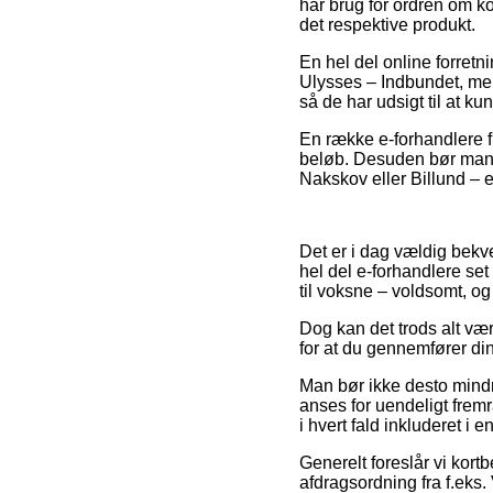
har brug for ordren om kor
det respektive produkt.
En hel del online forret
Ulysses – Indbundet, men 
så de har udsigt til at ku
En række e-forhandlere fr
beløb. Desuden bør man 
Nakskov eller Billund – er
Det er i dag vældig bekve
hel del e-forhandlere set
til voksne – voldsomt, o
Dog kan det trods alt vær
for at du gennemfører din
Man bør ikke desto mindre
anses for uendeligt frem
i hvert fald inkluderet i 
Generelt foreslår vi kort
afdragsordning fra f.eks. 