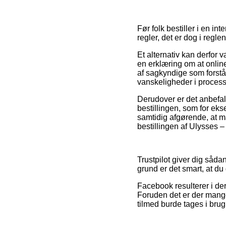
Før folk bestiller i en i
regler, det er dog i regl
Et alternativ kan derfor 
en erklæring om at onlin
af sagkyndige som forstå
vanskeligheder i process
Derudover er det anbefal
bestillingen, som for eks
samtidig afgørende, at 
bestillingen af Ulysses –
Trustpilot giver dig såd
grund er det smart, at d
Facebook resulterer i de
Foruden det er der mang
tilmed burde tages i brug