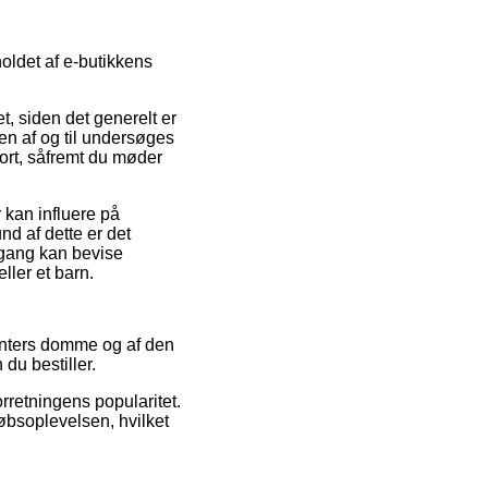
holdet af e-butikkens
t, siden det generelt er
en af og til undersøges
ort, såfremt du møder
 kan influere på
nd af dette er det
 gang kan bevise
ller et barn.
menters domme og af den
du bestiller.
rretningens popularitet.
øbsoplevelsen, hvilket