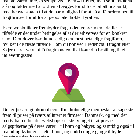
mange varenumre, eksempelvis Ulven – Hæftet, men som imidlertid
står og falder med at ordren aflægges forud for et aftalt tidspunkt,
med hensynstagen til at de har mulighed for at nå at få ordren hen til
fragtfirmaet forud for at personalet holder fyraften.
Flere webbutikker frembyder fragt uden gebyr, men i de fleste
tilfælde er det under betingelse af at der erhverves for en konkret
sum. Derudover bør du udse dig den mest betalelige fragtform,
hvilket i de fleste tilfælde – om du bor ved Fredericia, Dragør eller
Skjern – vil være at få fragtmanden til at køre din bestilling til et
udleveringssted.
Det er jo særligt ukompliceret for almindelige mennesker at søge sig
frem til priser på tværs af internet firmaer i Danmark, og med det
motiv har en hel del webshops set sig tvunget til at presse
salgspriserne på deres varer – til børn og babyer, og samtidig også til
mænd og kvinder – helt i bund, og endda nogle gange tilbyde