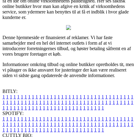
få en idé om online virksomhedens pålidelighed. Her ses faktisk
online butikker hvor man kan afgive en kritik af virksomhedens
service, som ydermere kan benyttes til at få et indblik i hvor glade
kunderne er.
Denne hjemmeside er finansieret af reklamer. Vi har faste
samarbejder med en hel del internet outlets i form af at vi
introducerer forretningernes tilbud, og høster betaling såfremt en af
vores brugere foretager et køb.
Informationer omkring tilbud og online butikker opretholdes tit, men
vi påtager os ikke ansvaret for justeringer der kan være realiseret
siden vi sidste gang opdaterede de anvendte informationer.
BITLY:
1
1
1
1
1
1
1
1
1
1
1
1
1
1
1
1
1
1
1
1
1
1
1
1
1
1
1
1
1
1
1
1
1
1
1
1
1
1
1
1
1
1
1
1
1
1
1
1
1
1
1
1
1
1
1
1
1
1
1
1
1
1
1
1
1
1
1
1
1
1
1
1
1
1
1
1
1
1
1
1
1
1
1
1
1
1
1
1
1
1
1
1
1
1
1
1
1
1
1
1
SPOTIFY:
1
1
1
1
1
1
1
1
1
1
1
1
1
1
1
1
1
1
1
1
1
1
1
1
1
1
1
1
1
1
1
1
1
1
1
1
1
1
1
1
1
1
1
1
1
1
1
1
1
1
1
1
1
1
1
1
1
1
1
1
1
1
1
1
1
1
1
1
1
1
1
1
1
1
1
1
1
1
1
1
1
1
1
1
1
1
1
1
1
1
1
1
1
1
1
1
1
1
1
1
CUTTLY BIO: