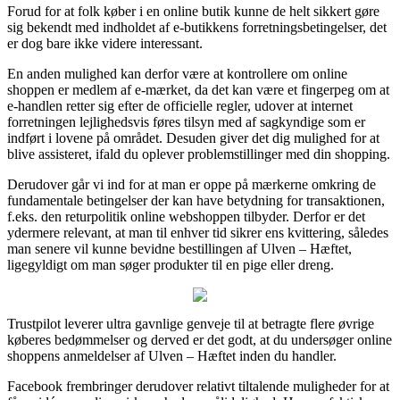
Forud for at folk køber i en online butik kunne de helt sikkert gøre
sig bekendt med indholdet af e-butikkens forretningsbetingelser, det
er dog bare ikke videre interessant.
En anden mulighed kan derfor være at kontrollere om online
shoppen er medlem af e-mærket, da det kan være et fingerpeg om at
e-handlen retter sig efter de officielle regler, udover at internet
forretningen lejlighedsvis føres tilsyn med af sagkyndige som er
indført i lovene på området. Desuden giver det dig mulighed for at
blive assisteret, ifald du oplever problemstillinger med din shopping.
Derudover går vi ind for at man er oppe på mærkerne omkring de
fundamentale betingelser der kan have betydning for transaktionen,
f.eks. den returpolitik online webshoppen tilbyder. Derfor er det
ydermere relevant, at man til enhver tid sikrer ens kvittering, således
man senere vil kunne bevidne bestillingen af Ulven – Hæftet,
ligegyldigt om man søger produkter til en pige eller dreng.
Trustpilot leverer ultra gavnlige genveje til at betragte flere øvrige
køberes bedømmelser og derved er det godt, at du undersøger online
shoppens anmeldelser af Ulven – Hæftet inden du handler.
Facebook frembringer derudover relativt tiltalende muligheder for at