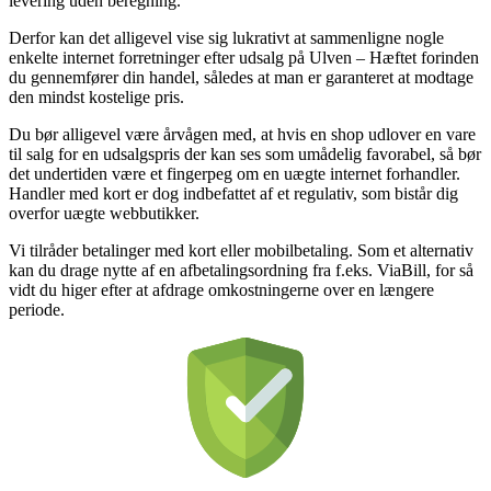
levering uden beregning.
Derfor kan det alligevel vise sig lukrativt at sammenligne nogle
enkelte internet forretninger efter udsalg på Ulven – Hæftet forinden
du gennemfører din handel, således at man er garanteret at modtage
den mindst kostelige pris.
Du bør alligevel være årvågen med, at hvis en shop udlover en vare
til salg for en udsalgspris der kan ses som umådelig favorabel, så bør
det undertiden være et fingerpeg om en uægte internet forhandler.
Handler med kort er dog indbefattet af et regulativ, som bistår dig
overfor uægte webbutikker.
Vi tilråder betalinger med kort eller mobilbetaling. Som et alternativ
kan du drage nytte af en afbetalingsordning fra f.eks. ViaBill, for så
vidt du higer efter at afdrage omkostningerne over en længere
periode.