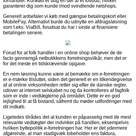
forhandler. Kortkøb er dog en del af et lovbud, hvilket
garanterer dig som kunde imod svindlende netshops.
Generelt anbefaler vi køb med gængse betalingskort eller
MobilePay. Alternativt burde du udnytte en afdragsløsning
som f.eks. ViaBill, forudsat du har i sinde at finansiere
betalingen senere.
Forud for at folk handler i en online shop behøver de de
facto gennemgå netbutikkens forretningsvilkår, men det er
for det meste en tidskrævende opgave.
En nem løsning kunne være at bemærke om e-forretningen
er e-mærke tilsluttet, siden det generelt er en tilkendegivelse
af at online virksomheden retter sig efter de danske regler,
udover at internet selskabet nu og da kontrolleres af fagfolk
som er inde i vedtægterne på området. Dette er en god
lejlighed til at få bistand, såfremt du møder udfordringer med
dit indkøb.
Ligeledes tilrådes det at kunden er påpasselig med de mest
relevante vedtægter der indvirker på handlen, eksempelvis
hvilken byttepolitik e-forretningen har. Her er det ydermere
afgørende, at man stadigvæk bibeholder ens faktura,