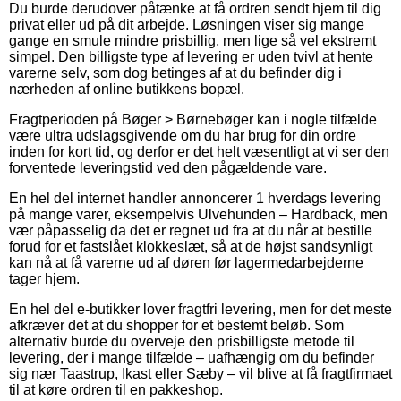
Du burde derudover påtænke at få ordren sendt hjem til dig
privat eller ud på dit arbejde. Løsningen viser sig mange
gange en smule mindre prisbillig, men lige så vel ekstremt
simpel. Den billigste type af levering er uden tvivl at hente
varerne selv, som dog betinges af at du befinder dig i
nærheden af online butikkens bopæl.
Fragtperioden på Bøger > Børnebøger kan i nogle tilfælde
være ultra udslagsgivende om du har brug for din ordre
inden for kort tid, og derfor er det helt væsentligt at vi ser den
forventede leveringstid ved den pågældende vare.
En hel del internet handler annoncerer 1 hverdags levering
på mange varer, eksempelvis Ulvehunden – Hardback, men
vær påpasselig da det er regnet ud fra at du når at bestille
forud for et fastslået klokkeslæt, så at de højst sandsynligt
kan nå at få varerne ud af døren før lagermedarbejderne
tager hjem.
En hel del e-butikker lover fragtfri levering, men for det meste
afkræver det at du shopper for et bestemt beløb. Som
alternativ burde du overveje den prisbilligste metode til
levering, der i mange tilfælde – uafhængig om du befinder
sig nær Taastrup, Ikast eller Sæby – vil blive at få fragtfirmaet
til at køre ordren til en pakkeshop.