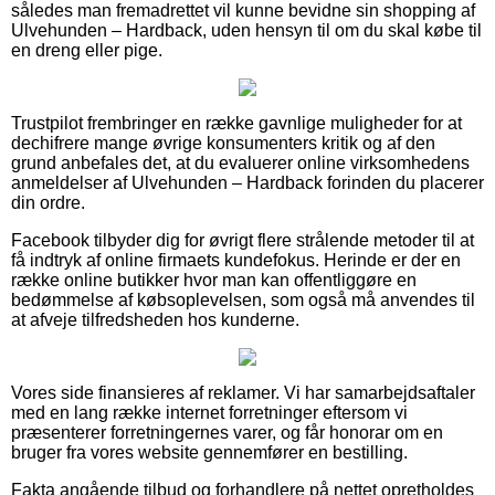
således man fremadrettet vil kunne bevidne sin shopping af
Ulvehunden – Hardback, uden hensyn til om du skal købe til
en dreng eller pige.
Trustpilot frembringer en række gavnlige muligheder for at
dechifrere mange øvrige konsumenters kritik og af den
grund anbefales det, at du evaluerer online virksomhedens
anmeldelser af Ulvehunden – Hardback forinden du placerer
din ordre.
Facebook tilbyder dig for øvrigt flere strålende metoder til at
få indtryk af online firmaets kundefokus. Herinde er der en
række online butikker hvor man kan offentliggøre en
bedømmelse af købsoplevelsen, som også må anvendes til
at afveje tilfredsheden hos kunderne.
Vores side finansieres af reklamer. Vi har samarbejdsaftaler
med en lang række internet forretninger eftersom vi
præsenterer forretningernes varer, og får honorar om en
bruger fra vores website gennemfører en bestilling.
Fakta angående tilbud og forhandlere på nettet opretholdes