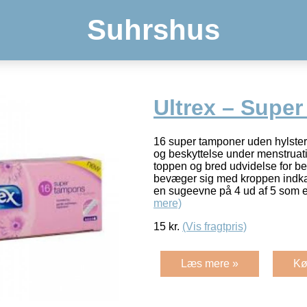
Suhrshus
Ultrex – Supe
16 super tamponer uden hylster 
og beskyttelse under menstruati
toppen og bred udvidelse for b
bevæger sig med kroppen indka
en sugeevne på 4 ud af 5 som er
mere)
15
kr.
(Vis fragtpris)
Læs mere »
Kø