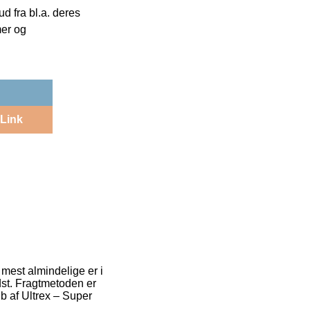
 fra bl.a. deres
mer og
Link
 mest almindelige er i
dst. Fragtmetoden er
øb af Ultrex – Super