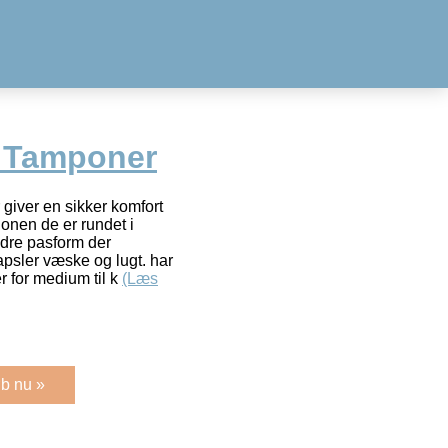
r Tamponer
giver en sikker komfort
onen de er rundet i
edre pasform der
psler væske og lugt. har
 for medium til k
(Læs
b nu »