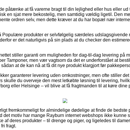
tænke at få varerne bragt til din lejlighed eller hus eller ud t
isk en sjat mere bekostelig, men samtidig vældig ligetil. Den me
 hente ordren selv, men dette kræver at du har bopæl nær intern
 Populære produkter er selvfølgelig særdeles udslagsgivende n
rfor er det naturligvis på sin plads at du checker den estimere
nettet stiller garanti om muligheden for dag-til-dag levering på m
per Tamponer, men vær vagtsom da det er underforstået at best
, sådan at de kan nå at få dit nye produkt klargjort før pakkeperson
kker garanterer levering uden omkostninger, men ofte stiller det 
ers skulle du overveje den mest letkøbte løsning til levering, hvi
rg eller Helsinge – vil blive at få fragtmanden til at køre dine p
ligt fremkommeligt for almindelige dødelige at finde de bedste pr
d det motiv har mange Rayburn internet webshops ikke kunne sl
 af deres produkter – til drenge og piger, og ligeledes til dame
ri fragt.