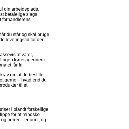
il din arbejdsplads.
st betalelige slags
et forhandlerens
år du står og skal bruge
de leveringstid for den
assevis af varer,
illingen køres igennem
alet får fri.
krav om at du bestiller
lket gerne – hvad end du
rodukter til et
iser i blandt forskellige
ippe for at mindske
r og herrer – enormt, og