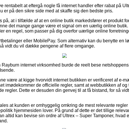
ve rentabelt at eftergå nogle få internet handler efter rabat på 
 du er på den sikre side med at skaffe sig den bedste pris.
 på, at i tilfælde af at en online butik markedsfører et produkt 
 kunne det mange gange være et signal om en uærlig online butik.
er en regel, som passer på dig overfor uærlige online forretning
ortbetalinger eller MobilePay. Som alternativ kan du benytte en l
 så vidt du vil dække pengene af flere omgange.
Rayburn internet virksomhed burde de reelt bese netshoppens fo
idsende.
være at kigge hvorvidt internet butikken er verificeret af e-mær
aet imødekommer de officielle regler, samt at webbutikken af og ti
e regler. Dette er desuden din genvej til at få bistand, for så vi
les at kunden er omhyggelig omkring de mest relevante regler d
epolitik hjemmesiden lover. På grund af dette er det tillige relev
an altid kan bevise sin ordre af Ultrex – Super Tamponer, hvad 
and.