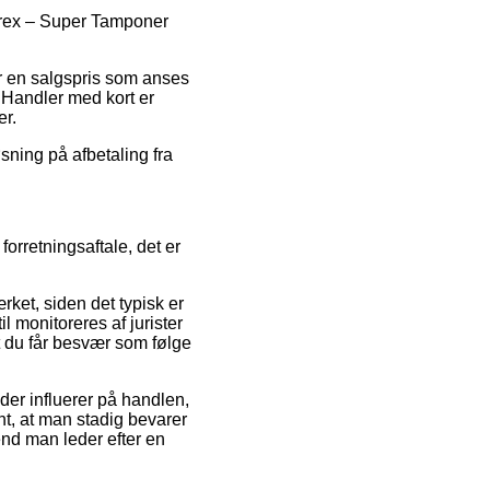
Ultrex – Super Tamponer
for en salgspris som anses
 Handler med kort er
er.
øsning på afbetaling fra
rretningsaftale, det er
ket, siden det typisk er
l monitoreres af jurister
dt du får besvær som følge
er influerer på handlen,
ant, at man stadig bevarer
end man leder efter en