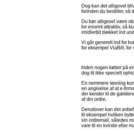
Dog kan det alligevel bli
forinden du bestiller, så
Du bør alligevel være obs
for enormt attraktiv, så
imidlertid dækket ind und
Vi går generelt ind for k
for eksempel ViaBill, for
Inden nogen køber på en 
dog tit ikke specielt oph
En nemmere løsning kunne 
en angivelse af at e-firm
der kender til de gældend
af din ordre.
Derudover kan det anbefa
til eksempel hvilken bytt
sin ordremail, således m
vare til en kvinde eller m