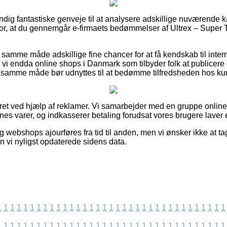
stændig fantastiske genveje til at analysere adskillige nuværende 
d for, at du gennemgår e-firmaets bedømmelser af Ultrex – Supe
samme måde adskillige fine chancer for at få kendskab til inte
r vi endda online shops i Danmark som tilbyder folk at publicere e
samme måde bør udnyttes til at bedømme tilfredsheden hos ku
eret ved hjælp af reklamer. Vi samarbejder med en gruppe onlin
ernes varer, og indkasserer betaling forudsat vores brugere laver 
g webshops ajourføres fra tid til anden, men vi ønsker ikke at ta
en vi nyligst opdaterede sidens data.
1
1
1
1
1
1
1
1
1
1
1
1
1
1
1
1
1
1
1
1
1
1
1
1
1
1
1
1
1
1
1
1
1
1
1
1
1
1
1
1
1
1
1
1
1
1
1
1
1
1
1
1
1
1
1
1
1
1
1
1
1
1
1
1
1
1
1
1
1
1