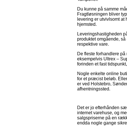
Du kunne på samme måde på
Fragtløsningen bliver typ
levering er utvivlsomt at
hjemsted.
Leveringshastigheden på
produktet omgående, så de
respektive vare.
De fleste forhandlere på 
eksempelvis Ultrex – Su
forinden et fast tidspunkt
Nogle enkelte online buti
for et præcist beløb. Ell
er ved Holstebro, Sønderbo
afhentningssted.
Det er jo efterhånden sær
internet varehuse, og me
salgspriserne på en række
endda nogle gange sikre f