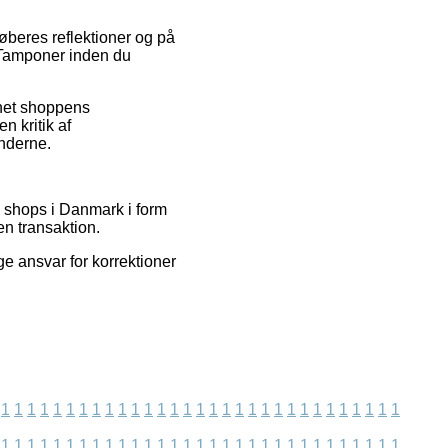
køberes reflektioner og på
r Tamponer inden du
rnet shoppens
n kritik af
nderne.
e shops i Danmark i form
en transaktion.
ge ansvar for korrektioner
1
1
1
1
1
1
1
1
1
1
1
1
1
1
1
1
1
1
1
1
1
1
1
1
1
1
1
1
1
1
1
1
1
1
1
1
1
1
1
1
1
1
1
1
1
1
1
1
1
1
1
1
1
1
1
1
1
1
1
1
1
1