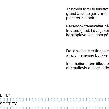
Trustpilot fører til fuld
grund af dette går vi in
placerer din ordre.
Facebook fremskaffer på 
troværdighed. I øvrigt se
købsoplevelsen, som på 
Dette website er finansi
af at vi fremviser butikk
Informationer om tilbud o
der muligvis er lavet sid
BITLY:
1
1
1
1
1
1
1
1
1
1
1
1
1
1
1
1
1
1
1
1
1
1
1
1
1
1
1
1
1
1
1
1
1
1
SPOTIFY:
1
1
1
1
1
1
1
1
1
1
1
1
1
1
1
1
1
1
1
1
1
1
1
1
1
1
1
1
1
1
1
1
1
1