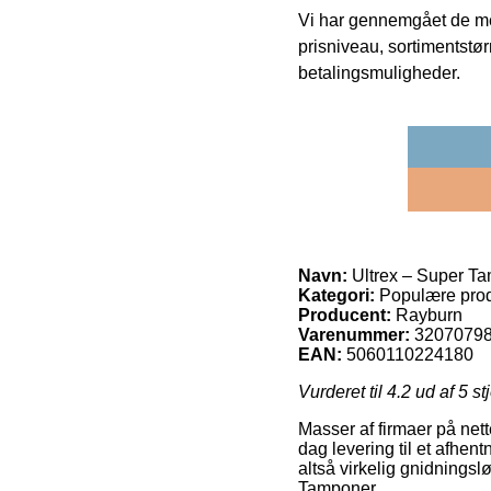
Vi har gennemgået de mes
prisniveau, sortimentstø
betalingsmuligheder.
Navn:
Ultrex – Super T
Kategori:
Populære prod
Producent:
Rayburn
Varenummer:
3207079
EAN:
5060110224180
Vurderet til
4.2
ud af 5 st
Masser af firmaer på nett
dag levering til et afhen
altså virkelig gnidningsl
Tamponer.