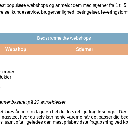
t populære webshops og anmeldt dem med stjerner fra 1 til 5 ud
rrelse, kundeservice, brugervenlighed, betingelser, leveringsfor
Bedst anmeldte webshops
Webshop
Stjerner
amponer
ukter
8
jerner baseret på
20
anmeldelser
et foreslår nu om dage en hel del forskellige fragtløsninger. Den
tningssted, hvor du selv kan hente varerne når det passer dig be
øs, samt ofte ligeledes den mest prisbevidste fragtløsning ved k