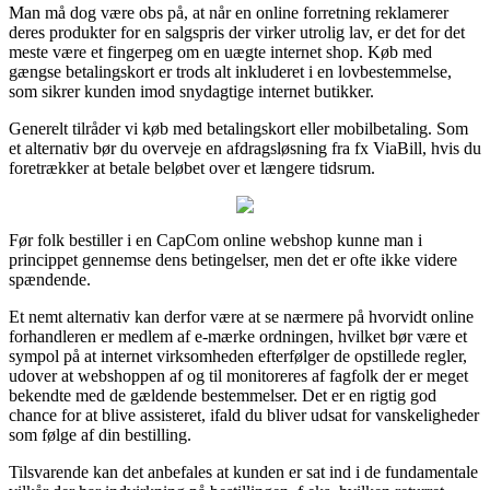
Man må dog være obs på, at når en online forretning reklamerer
deres produkter for en salgspris der virker utrolig lav, er det for det
meste være et fingerpeg om en uægte internet shop. Køb med
gængse betalingskort er trods alt inkluderet i en lovbestemmelse,
som sikrer kunden imod snydagtige internet butikker.
Generelt tilråder vi køb med betalingskort eller mobilbetaling. Som
et alternativ bør du overveje en afdragsløsning fra fx ViaBill, hvis du
foretrækker at betale beløbet over et længere tidsrum.
Før folk bestiller i en CapCom online webshop kunne man i
princippet gennemse dens betingelser, men det er ofte ikke videre
spændende.
Et nemt alternativ kan derfor være at se nærmere på hvorvidt online
forhandleren er medlem af e-mærke ordningen, hvilket bør være et
sympol på at internet virksomheden efterfølger de opstillede regler,
udover at webshoppen af og til monitoreres af fagfolk der er meget
bekendte med de gældende bestemmelser. Det er en rigtig god
chance for at blive assisteret, ifald du bliver udsat for vanskeligheder
som følge af din bestilling.
Tilsvarende kan det anbefales at kunden er sat ind i de fundamentale