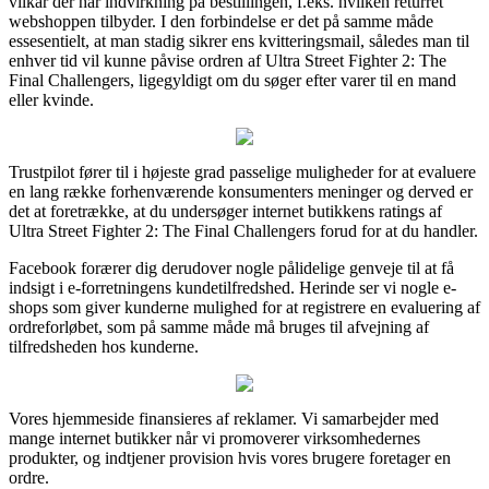
vilkår der har indvirkning på bestillingen, f.eks. hvilken returret
webshoppen tilbyder. I den forbindelse er det på samme måde
essesentielt, at man stadig sikrer ens kvitteringsmail, således man til
enhver tid vil kunne påvise ordren af Ultra Street Fighter 2: The
Final Challengers, ligegyldigt om du søger efter varer til en mand
eller kvinde.
Trustpilot fører til i højeste grad passelige muligheder for at evaluere
en lang række forhenværende konsumenters meninger og derved er
det at foretrække, at du undersøger internet butikkens ratings af
Ultra Street Fighter 2: The Final Challengers forud for at du handler.
Facebook forærer dig derudover nogle pålidelige genveje til at få
indsigt i e-forretningens kundetilfredshed. Herinde ser vi nogle e-
shops som giver kunderne mulighed for at registrere en evaluering af
ordreforløbet, som på samme måde må bruges til afvejning af
tilfredsheden hos kunderne.
Vores hjemmeside finansieres af reklamer. Vi samarbejder med
mange internet butikker når vi promoverer virksomhedernes
produkter, og indtjener provision hvis vores brugere foretager en
ordre.