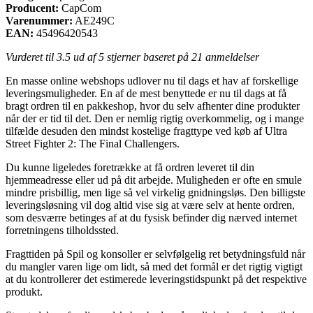
Producent:
CapCom
Varenummer:
AE249C
EAN:
45496420543
Vurderet til
3.5
ud af 5 stjerner baseret på
21
anmeldelser
En masse online webshops udlover nu til dags et hav af forskellige
leveringsmuligheder. En af de mest benyttede er nu til dags at få
bragt ordren til en pakkeshop, hvor du selv afhenter dine produkter
når der er tid til det. Den er nemlig rigtig overkommelig, og i mange
tilfælde desuden den mindst kostelige fragttype ved køb af Ultra
Street Fighter 2: The Final Challengers.
Du kunne ligeledes foretrække at få ordren leveret til din
hjemmeadresse eller ud på dit arbejde. Muligheden er ofte en smule
mindre prisbillig, men lige så vel virkelig gnidningsløs. Den billigste
leveringsløsning vil dog altid vise sig at være selv at hente ordren,
som desværre betinges af at du fysisk befinder dig nærved internet
forretningens tilholdssted.
Fragttiden på Spil og konsoller er selvfølgelig ret betydningsfuld når
du mangler varen lige om lidt, så med det formål er det rigtig vigtigt
at du kontrollerer det estimerede leveringstidspunkt på det respektive
produkt.