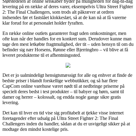
Størstedelen af online selskaber byder på muligheden for dag-til-dag
levering på en række af deres varer, eksempelvis Ultra Street Fighter
2: The Final Challengers, som trods alt påkræver at ordren
indsendes før et fastslået klokkeslæt, så at de kan nå at få varerne
klar forud for at personalet holder fyraften.
En række online outlets garanterer fragt uden omkostninger, men
ofte kun når der handles for en konkret sum. Derudover kunne man
tage den mest letkøbte fragtmulighed, der tit – uden hensyn til om du
befinder sig nær Horsens, Rønne eller Bjerringbro – vil blive at få
leveret produkterne til et afhentningssted.
Det er jo ualmindeligt hensigtsmæssigt for alle og enhver at finde de
bedste priser i blandt forskellige webbutikker, og så har flere
CapCom online varehuse været nødt til at nedbringe priserne på
specielt deres bedst i test produkter – til babyer og børn, samt til
damer og herrer – kolossalt, og endda nogle gange sikre gratis
levering.
Det kan til hver en tid vise sig profitabelt at tjekke visse internet
foretagender efter udsalg på Ultra Street Fighter 2: The Final
Challengers inden du handler, sådan at du er usvigeligt sikker på at
modtage den mindst kostelige pris.