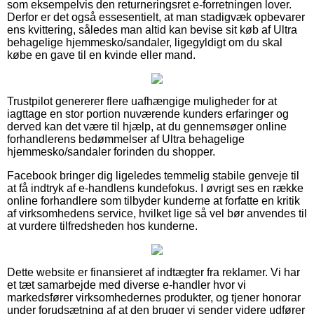
som eksempelvis den returneringsret e-forretningen lover.
Derfor er det også essesentielt, at man stadigvæk opbevarer
ens kvittering, således man altid kan bevise sit køb af Ultra
behagelige hjemmesko/sandaler, ligegyldigt om du skal
købe en gave til en kvinde eller mand.
Trustpilot genererer flere uafhængige muligheder for at
iagttage en stor portion nuværende kunders erfaringer og
derved kan det være til hjælp, at du gennemsøger online
forhandlerens bedømmelser af Ultra behagelige
hjemmesko/sandaler forinden du shopper.
Facebook bringer dig ligeledes temmelig stabile genveje til
at få indtryk af e-handlens kundefokus. I øvrigt ses en række
online forhandlere som tilbyder kunderne at forfatte en kritik
af virksomhedens service, hvilket lige så vel bør anvendes til
at vurdere tilfredsheden hos kunderne.
Dette website er finansieret af indtægter fra reklamer. Vi har
et tæt samarbejde med diverse e-handler hvor vi
markedsfører virksomhedernes produkter, og tjener honorar
under forudsætning af at den bruger vi sender videre udfører