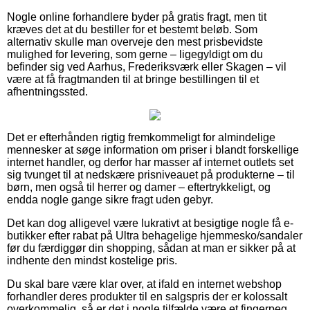
Nogle online forhandlere byder på gratis fragt, men tit
kræves det at du bestiller for et bestemt beløb. Som
alternativ skulle man overveje den mest prisbevidste
mulighed for levering, som gerne – ligegyldigt om du
befinder sig ved Aarhus, Frederiksværk eller Skagen – vil
være at få fragtmanden til at bringe bestillingen til et
afhentningssted.
Det er efterhånden rigtig fremkommeligt for almindelige
mennesker at søge information om priser i blandt forskellige
internet handler, og derfor har masser af internet outlets set
sig tvunget til at nedskære prisniveauet på produkterne – til
børn, men også til herrer og damer – eftertrykkeligt, og
endda nogle gange sikre fragt uden gebyr.
Det kan dog alligevel være lukrativt at besigtige nogle få e-
butikker efter rabat på Ultra behagelige hjemmesko/sandaler
før du færdiggør din shopping, sådan at man er sikker på at
indhente den mindst kostelige pris.
Du skal bare være klar over, at ifald en internet webshop
forhandler deres produkter til en salgspris der er kolossalt
overkommelig, så er det i nogle tilfælde være et fingerpeg