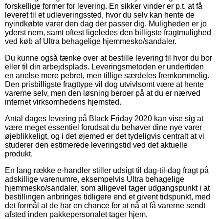
forskellige former for levering. En sikker vinder er p.t. at få
leveret til et udleveringssted, hvor du selv kan hente de
nyindkøbte varer den dag der passer dig. Muligheden er jo
yderst nem, samt oftest ligeledes den billigste fragtmulighed
ved køb af Ultra behagelige hjemmesko/sandaler.
Du kunne også tænke over at bestille levering til hvor du bor
eller til din arbejdsplads. Leveringsmetoden er undertiden
en anelse mere pebret, men tillige særdeles fremkommelig.
Den prisbilligste fragttype vil dog utvivlsomt være at hente
varerne selv, men den løsning beroer på at du er nærved
internet virksomhedens hjemsted.
Antal dages levering på Black Friday 2020 kan vise sig at
være meget essentiel forudsat du behøver dine nye varer
øjeblikkeligt, og i det øjemed er det tydeligvis centralt at vi
studerer den estimerede leveringstid ved det aktuelle
produkt.
En lang række e-handler stiller udsigt til dag-til-dag fragt på
adskillige varenumre, eksempelvis Ultra behagelige
hjemmesko/sandaler, som alligevel tager udgangspunkt i at
bestillingen anbringes tidligere end et givent tidspunkt, med
det formål at de har en chance for at nå at få varerne sendt
afsted inden pakkepersonalet tager hjem.