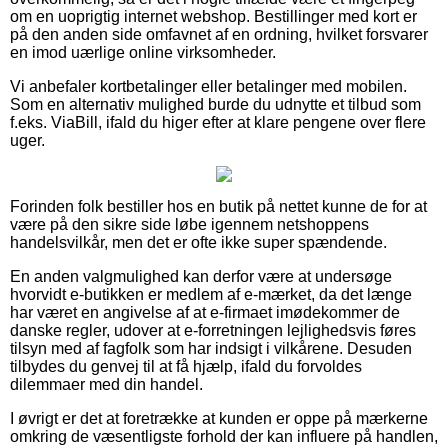
om en uoprigtig internet webshop. Bestillinger med kort er
på den anden side omfavnet af en ordning, hvilket forsvarer
en imod uærlige online virksomheder.
Vi anbefaler kortbetalinger eller betalinger med mobilen.
Som en alternativ mulighed burde du udnytte et tilbud som
f.eks. ViaBill, ifald du higer efter at klare pengene over flere
uger.
Forinden folk bestiller hos en butik på nettet kunne de for at
være på den sikre side løbe igennem netshoppens
handelsvilkår, men det er ofte ikke super spændende.
En anden valgmulighed kan derfor være at undersøge
hvorvidt e-butikken er medlem af e-mærket, da det længe
har været en angivelse af at e-firmaet imødekommer de
danske regler, udover at e-forretningen lejlighedsvis føres
tilsyn med af fagfolk som har indsigt i vilkårene. Desuden
tilbydes du genvej til at få hjælp, ifald du forvoldes
dilemmaer med din handel.
I øvrigt er det at foretrække at kunden er oppe på mærkerne
omkring de væsentligste forhold der kan influere på handlen,