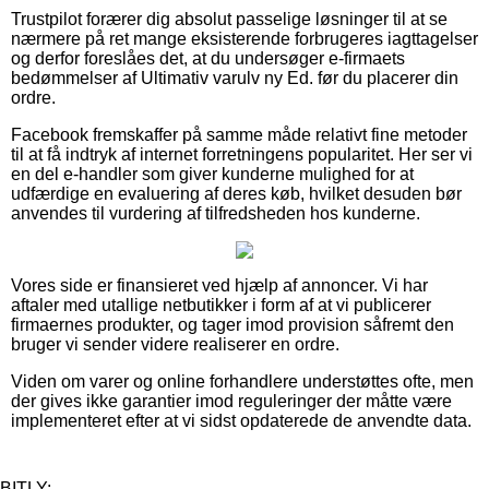
Trustpilot forærer dig absolut passelige løsninger til at se
nærmere på ret mange eksisterende forbrugeres iagttagelser
og derfor foreslåes det, at du undersøger e-firmaets
bedømmelser af Ultimativ varulv ny Ed. før du placerer din
ordre.
Facebook fremskaffer på samme måde relativt fine metoder
til at få indtryk af internet forretningens popularitet. Her ser vi
en del e-handler som giver kunderne mulighed for at
udfærdige en evaluering af deres køb, hvilket desuden bør
anvendes til vurdering af tilfredsheden hos kunderne.
Vores side er finansieret ved hjælp af annoncer. Vi har
aftaler med utallige netbutikker i form af at vi publicerer
firmaernes produkter, og tager imod provision såfremt den
bruger vi sender videre realiserer en ordre.
Viden om varer og online forhandlere understøttes ofte, men
der gives ikke garantier imod reguleringer der måtte være
implementeret efter at vi sidst opdaterede de anvendte data.
BITLY: