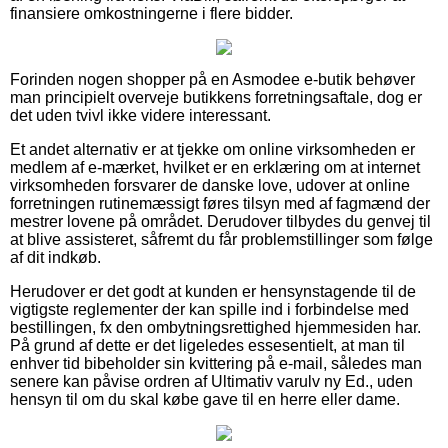
finansiere omkostningerne i flere bidder.
Forinden nogen shopper på en Asmodee e-butik behøver
man principielt overveje butikkens forretningsaftale, dog er
det uden tvivl ikke videre interessant.
Et andet alternativ er at tjekke om online virksomheden er
medlem af e-mærket, hvilket er en erklæring om at internet
virksomheden forsvarer de danske love, udover at online
forretningen rutinemæssigt føres tilsyn med af fagmænd der
mestrer lovene på området. Derudover tilbydes du genvej til
at blive assisteret, såfremt du får problemstillinger som følge
af dit indkøb.
Herudover er det godt at kunden er hensynstagende til de
vigtigste reglementer der kan spille ind i forbindelse med
bestillingen, fx den ombytningsrettighed hjemmesiden har.
På grund af dette er det ligeledes essesentielt, at man til
enhver tid bibeholder sin kvittering på e-mail, således man
senere kan påvise ordren af Ultimativ varulv ny Ed., uden
hensyn til om du skal købe gave til en herre eller dame.