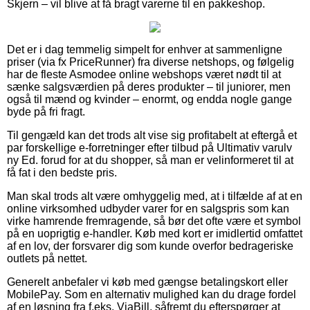
Skjern – vil blive at få bragt varerne til en pakkeshop.
Det er i dag temmelig simpelt for enhver at sammenligne
priser (via fx PriceRunner) fra diverse netshops, og følgelig
har de fleste Asmodee online webshops været nødt til at
sænke salgsværdien på deres produkter – til juniorer, men
også til mænd og kvinder – enormt, og endda nogle gange
byde på fri fragt.
Til gengæld kan det trods alt vise sig profitabelt at eftergå et
par forskellige e-forretninger efter tilbud på Ultimativ varulv
ny Ed. forud for at du shopper, så man er velinformeret til at
få fat i den bedste pris.
Man skal trods alt være omhyggelig med, at i tilfælde af at en
online virksomhed udbyder varer for en salgspris som kan
virke hamrende fremragende, så bør det ofte være et symbol
på en uoprigtig e-handler. Køb med kort er imidlertid omfattet
af en lov, der forsvarer dig som kunde overfor bedrageriske
outlets på nettet.
Generelt anbefaler vi køb med gængse betalingskort eller
MobilePay. Som en alternativ mulighed kan du drage fordel
af en løsning fra f.eks. ViaBill, såfremt du efterspørger at