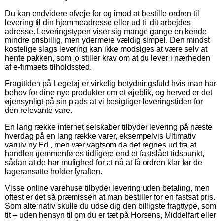
Du kan endvidere afveje for og imod at bestille ordren til
levering til din hjemmeadresse eller ud til dit arbejdes
adresse. Leveringstypen viser sig mange gange en kende
mindre prisbillig, men ydermere vældig simpel. Den mindst
kostelige slags levering kan ikke modsiges at være selv at
hente pakken, som jo stiller krav om at du lever i nærheden
af e-firmaets tilholdssted.
Fragttiden på Legetøj er virkelig betydningsfuld hvis man har
behov for dine nye produkter om et øjeblik, og herved er det
øjensynligt på sin plads at vi besigtiger leveringstiden for
den relevante vare.
En lang række internet selskaber tilbyder levering på næste
hverdag på en lang række varer, eksempelvis Ultimativ
varulv ny Ed., men vær vagtsom da det regnes ud fra at
handlen gemmenføres tidligere end et fastslået tidspunkt,
sådan at de har mulighed for at nå at få ordren klar før de
lageransatte holder fyraften.
Visse online varehuse tilbyder levering uden betaling, men
oftest er det så præmissen at man bestiller for en fastsat pris.
Som alternativ skulle du udse dig den billigste fragttype, som
tit – uden hensyn til om du er tæt på Horsens, Middelfart eller